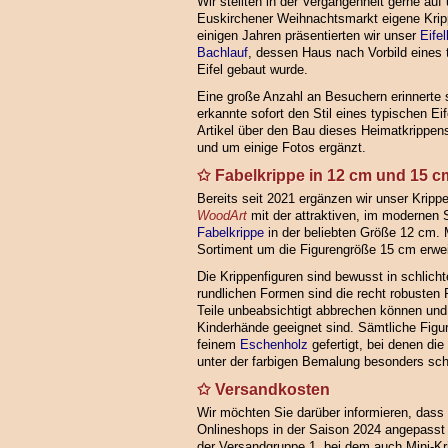
Wir stellten in der Vergangenheit gerne au
Euskirchener Weihnachtsmarkt eigene Krip
einigen Jahren präsentierten wir unser
Eife
Bachlauf
, dessen Haus nach Vorbild eines
Eifel gebaut wurde.
Eine große Anzahl an Besuchern erinnerte
erkannte sofort den Stil eines typischen E
Artikel über den Bau dieses Heimatkrippenst
und um einige Fotos ergänzt.
Fabelkrippe in 12 cm und 15 
Bereits seit 2021 ergänzen wir unser Kripp
WoodArt
mit der attraktiven, im modernen S
Fabelkrippe
in der beliebten Größe 12 cm. M
Sortiment um die Figurengröße 15 cm erwei
Die Krippenfiguren sind bewusst in schlich
rundlichen Formen sind die recht robusten F
Teile unbeabsichtigt abbrechen können und
Kinderhände geeignet sind. Sämtliche Figur
feinem
Eschenholz
gefertigt, bei denen di
unter der farbigen Bemalung besonders sc
Versandkosten
Wir möchten Sie darüber informieren, dass
Onlineshops in der Saison 2024 angepasst
der Versandgruppe 1, bei dem auch Mini-Kr