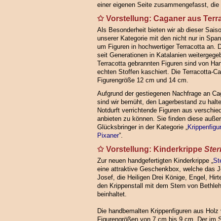
einer eigenen Seite zusammengefasst, die l
Vorstellung: Caganer aus Terr
Als Besonderheit bieten wir ab dieser Sais
unserer Kategorie mit den nicht nur in Spa
um Figuren in hochwertiger Terracotta an. D
seit Generationen in Katalanien weitergegeb
Terracotta gebrannten Figuren sind von Ha
echten Stoffen kaschiert. Die Terracotta-C
Figurengröße 12 cm und 14 cm.
Aufgrund der gestiegenen Nachfrage an Ca
sind wir bemüht, den Lagerbestand zu halt
Notdurft verrichtende Figuren aus verschie
anbieten zu können. Sie finden diese auße
Glücksbringer in der Kategorie „
Krippenfigu
Pixaner
”.
Vorstellung: Kinderkrippe
Ste
Zur neuen handgefertigten Kinderkrippe „
St
eine attraktive Geschenkbox, welche das J
Josef, die Heiligen Drei Könige, Engel, Hir
den Krippenstall mit dem Stern von Bethl
beinhaltet.
Die handbemalten Krippenfiguren aus Holz 
Figurengrößen von 7 cm bis 9 cm. Der im S