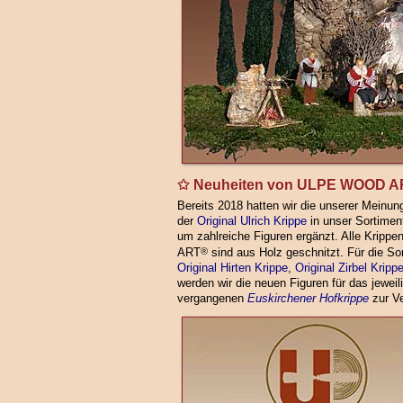
Neuheiten von ULPE WOOD A
Bereits 2018 hatten wir die unserer Meinung
der
Original Ulrich Krippe
in unser Sortime
um zahlreiche Figuren ergänzt. Alle Krip
ART
®
sind aus Holz geschnitzt. Für die S
Original Hirten Krippe
,
Original Zirbel Kripp
werden wir die neuen Figuren für das jeweili
vergangenen
Euskirchener Hofkrippe
zur Ve