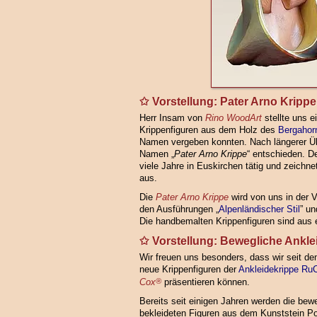
Vorstellung: Pater Arno Krippe
Herr Insam von
Rino WoodArt
stellte uns e
Krippenfiguren aus dem Holz des
Bergahor
Namen vergeben konnten. Nach längerer Übe
Namen „
Pater Arno Krippe
“ entschieden. D
viele Jahre in Euskirchen tätig und zeichn
aus.
Die
Pater Arno Krippe
wird von uns in der V
den Ausführungen „
Alpenländischer Stil
” un
Die handbemalten Krippenfiguren sind aus 
Vorstellung: Bewegliche Ankl
Wir freuen uns besonders, dass wir seit d
neue Krippenfiguren der
Ankleidekrippe Ru
Cox
®
präsentieren können.
Bereits seit einigen Jahren werden die be
bekleideten Figuren aus dem Kunststein Pol