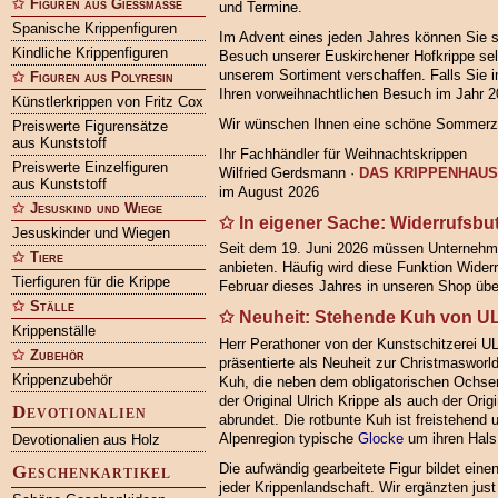
Figuren aus Gießmasse
und Termine.
Spanische Krippenfiguren
Im Advent eines jeden Jahres können Sie s
Kindliche Krippenfiguren
Besuch unserer Euskirchener Hofkrippe sel
unserem Sortiment verschaffen. Falls Sie i
Figuren aus Polyresin
Ihren vorweihnachtlichen Besuch im Jahr 2
Künstlerkrippen von Fritz Cox
Wir wünschen Ihnen eine schöne Sommerze
Preiswerte Figurensätze
aus Kunststoff
Ihr Fachhändler für Weihnachtskrippen
Preiswerte Einzelfiguren
Wilfried Gerdsmann ·
DAS KRIPPENHAUS
aus Kunststoff
im August 2026
Jesuskind und Wiege
In eigener Sache: Widerrufsbu
Jesuskinder und Wiegen
Seit dem 19. Juni 2026 müssen Unternehmen
Tiere
anbieten. Häufig wird diese Funktion Wider
Tierfiguren für die Krippe
Februar dieses Jahres in unseren Shop über
Ställe
Neuheit: Stehende Kuh von
Krippenställe
Herr Perathoner von der Kunstschitzere
Zubehör
präsentierte als Neuheit zur Christmasworl
Krippenzubehör
Kuh, die neben dem obligatorischen Ochse
der Original Ulrich Krippe als auch der Orig
Devotionalien
abrundet. Die rotbunte Kuh ist freistehend u
Alpenregion typische
Glocke
um ihren Hals
Devotionalien aus Holz
Die aufwändig gearbeitete Figur bildet eine
Geschenkartikel
jeder Krippenlandschaft. Wir ergänzten jus