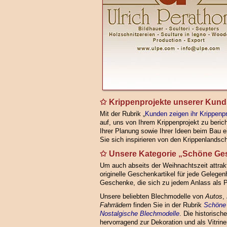
Krippenprojekte unserer Kund
Mit der Rubrik „
Kunden zeigen ihr Krippenpr
auf, uns von Ihrem Krippenprojekt zu beri
Ihrer Planung sowie Ihrer Ideen beim Bau e
Sie sich inspirieren von den Krippenlandsch
Unsere Kategorie „Schöne Ge
Um auch abseits der Weihnachtszeit attrakti
originelle Geschenkartikel für jede Geleg
Geschenke, die sich zu jedem Anlass als P
Unsere beliebten Blechmodelle von
Autos
,
Fahrrädern
finden Sie in der Rubrik
Schöne
Nostalgische Blechmodelle
. Die historisch
hervorragend zur Dekoration und als Vitrin