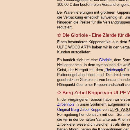
100,00 € den kostenfreien Versand eingeric
Bei Warenlieferungen mit größeren Krippenst
die Verpackung erheblich aufwendig ist, um
hingegen die Preise für die Versandgruppen
reduziert.
Die Gloriole - Eine Zierde für 
Einen besonderen Krippenartikel aus dem 
ULPE WOOD ART
®
haben wir in den verg
Kunden ausgeliefert.
Es handelt sich um eine
Gloriole
, dem Symb
Heiligenschein, in dem symbolisch die weiß
Geist, der Herrgott mit dem „
Reichsapfel
” 
Puttenengel abgebildet sind. Die dreidimen
geschnitzten Gloriole ist von berauschende
Höhepunkt über einer Krippenlandschaft se
Berg Zirbel Krippe von ULP
In der vergangenen Saison haben wir erstm
Zirbenholz
in unser Sortiment aufgenommen.
Original Berg Zirbel Krippe
von
ULPE WOO
Formgebung her identisch mit dem Sortimen
die wir in der bemalten Variante aus Ahorn
Zirbelkiefer wesentlich weicher ist als die
harten Ahorn, haben die Krippenfiguren der 