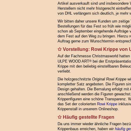
Artikel ausverkauft sind und insbesondere
Herstellern nicht mehr fristgerecht eintreff
von DHL verlängern sich deutlich, je mehr 
Wir bitten daher unsere Kunden um zeitige
Bestellungen für das Fest so früh wie mögl
schon ab September eingehende Aufträge vo
dem Fest auf den Weg zu bringen. Hierzu rei
Auftrag gerne zum Wunschtermin entsprech
Vorstellung: Rowi Krippe vo
Auf der Fachmesse Christmasworld hatten
ULPE WOOD ART
®
bei der Erstpräsentati
Krippe mit den beliebig einstellbaren Beleu
verliebt.
Die holzgeschnitzte
Original Rowi Krippe
wi
kompletter Satz angeboten. Die Figuren sin
Design gehalten. Die Bemalung erfolgt mit 
anschließend werden die Figuren gewachst.
Krippenfiguren eine schöne Transparenz. Wi
das Set der colorierten
Rowi Krippe
inklusiv
Krippenstall in unserem Onlineshop.
Häufig gestellte Fragen
Da uns immer wieder ähnliche Fragen bezü
Krippenbaus erreichen, haben wir
häufig ge