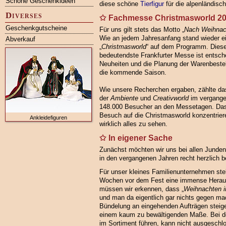
Schöne Geschenkideen
diese schöne
Tierfigur
für die alpenländisch
Diverses
Fachmesse Christmasworld 202
Geschenkgutscheine
Für uns gilt stets das Motto „
Nach Weihnach
Wie an jedem Jahresanfang stand wieder e
Abverkauf
„
Christmasworld
“ auf dem Programm. Diese
bedeutendste Frankfurter Messe ist entsch
Neuheiten und die Planung der Warenbestell
die kommende Saison.
Wie unsere Recherchen ergaben, zählte d
der
Ambiente
und
Creativworld
im vergange
148.000 Besucher an den Messetagen. Das 
Besuch auf die Christmasworld konzentrier
Ankleidefiguren
wirklich alles zu sehen.
In eigener Sache
Zunächst möchten wir uns bei allen Junden
in den vergangenen Jahren recht herzlich 
Für unser kleines Familienunternehmen stelle
Wochen vor dem Fest eine immense Heraus
müssen wir erkennen, dass „
Weihnachten i
und man da eigentlich gar nichts gegen ma
Bündelung an eingehenden Aufträgen steige
einem kaum zu bewältigenden Maße. Bei der
im Sortiment führen, kann nicht ausgeschl