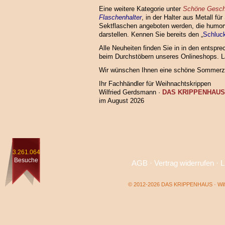
Eine weitere Kategorie unter
Schöne Gesc
Flaschenhalter
, in der Halter aus Metall fü
Sektflaschen angeboten werden, die humor
darstellen. Kennen Sie bereits den „
Schluc
Alle Neuheiten finden Sie in in den entsp
beim Durchstöbern unseres Onlineshops. L
Wir wünschen Ihnen eine schöne Sommerze
Ihr Fachhändler für Weihnachtskrippen
Wilfried Gerdsmann ·
DAS KRIPPENHAUS
im August 2026
3.261.064
Besuche
AGB
·
Vertrag widerrufen
·
L
© 2012-2026 DAS KRIPPENHAUS · Wilf