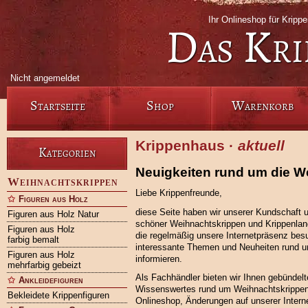
Ihr Onlineshop für Krip
Das Kri
Nicht angemeldet
Startseite
Shop
Warenkorb
Krippenhaus ·
aktuell
Kategorien
Neuigkeiten rund um die W
Weihnachtskrippen
Liebe Krippenfreunde,
Figuren aus Holz
diese Seite haben wir unserer Kundschaft 
Figuren aus Holz Natur
schöner Weihnachtskrippen und Krippenlan
Figuren aus Holz
die regelmäßig unsere Internetpräsenz bes
farbig bemalt
interessante Themen und Neuheiten rund u
Figuren aus Holz
informieren.
mehrfarbig gebeizt
Als Fachhändler bieten wir Ihnen gebündelt
Ankleidefiguren
Wissenswertes rund um Weihnachtskrippen,
Bekleidete Krippenfiguren
Onlineshop, Änderungen auf unserer Intern