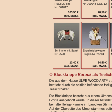
Ankleidekrippe
Hirtenkrippe
RuCo 22 cm
Nr. 700048‑COL‑12
Nr. 661017
103,50 €
78,50 €
inkl. MwSt.
inkl. MwSt.
Schimmel mit Sattel
Engel mit bewegten
Nr. 25205
Flügeln Nr. 25204
13,40 €
54,50 €
inkl. MwSt.
inkl. MwSt.
Blockkrippe
Barock
als Teelich
Die aus dem Hause ULPE WOOD ART
®
st
besticht durch die seitlich befindende Heili
Teelichthalter.
Die Blockkrippe besteht aus einem Ulmenst
Grotte ausgehöhlt wurde. In dieser befindet
bemalte Heilige Familie im barocken Stil m
Auf der Oberseite des Ulmenstammes befinde