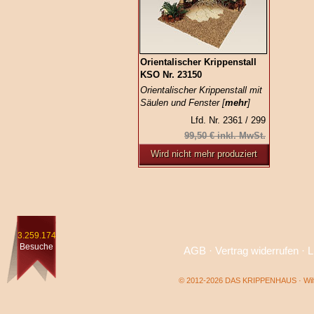
Orientalischer Krippenstall
KSO Nr. 23150
Orientalischer Krippenstall mit
Säulen und Fenster [
mehr
]
Lfd. Nr. 2361 / 299
99,50 € inkl. MwSt.
Wird nicht mehr produziert
3.259.174
Besuche
AGB
·
Vertrag widerrufen
·
L
© 2012-2026 DAS KRIPPENHAUS · Wilf