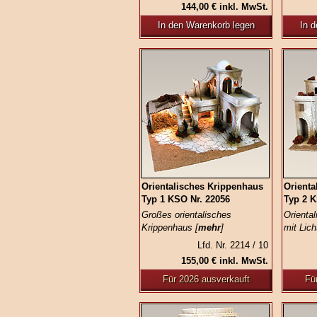
144,00 € inkl. MwSt.
In den Warenkorb legen
In 
Orientalisches Krippenhaus
Orienta
Typ 1 KSO Nr. 22056
Typ 2 K
Großes orientalisches
Orienta
Krippenhaus [
mehr
]
mit Lich
Lfd. Nr. 2214 / 10
155,00 € inkl. MwSt.
Für 2026 ausverkauft
Fü