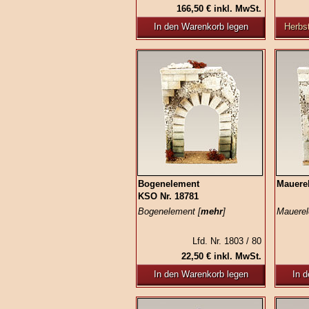
166,50 € inkl. MwSt.
In den Warenkorb legen
Herbst
Bogenelement
Mauere
KSO Nr. 18781
Bogenelement [
mehr
]
Mauerel
Lfd. Nr. 1803 / 80
22,50 € inkl. MwSt.
In den Warenkorb legen
In 