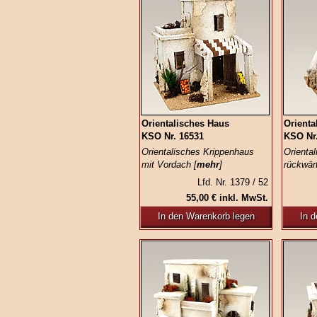
Orientalisches Haus
Orienta
KSO Nr. 16531
KSO Nr
Orientalisches Krippenhaus
Orienta
mit Vordach [
mehr
]
rückwärt
Lfd. Nr. 1379 / 52
55,00 € inkl. MwSt.
In den Warenkorb legen
In 