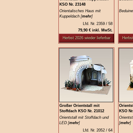
KSO Nr. 23148
Orientalisches Haus mit
Beduine
Kuppeldach [
mehr
]
Lfd. Nr. 2359 / 58
79,90 € inkl. MwSt.
Herbst 2026 wieder lieferbar
Herbst
Großer Orientstall mit
Orients
Stoffdach KSO Nr. 21012
KSO Nr
Orientstall mit Stoffdach und
Orientst
LED [
mehr
]
[
mehr
]
Lfd. Nr. 2052 / 64