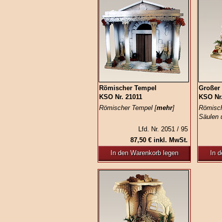
Römischer Tempel
Großer
KSO Nr. 21011
KSO Nr.
Römischer Tempel [
mehr
]
Römisch
Säulen 
Lfd. Nr. 2051 / 95
87,50 € inkl. MwSt.
In den Warenkorb legen
In 