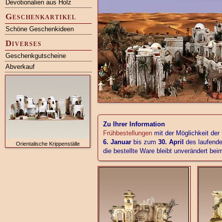
Devotionalien aus Holz
Geschenkartikel
Schöne Geschenkideen
Diverses
Geschenkgutscheine
Abverkauf
Zu Ihrer Information
Frühbestellungen
mit der Möglichkeit der
6. Januar
bis zum
30. April
des laufende
Orientalische Krippenställe
die bestellte Ware bleibt unverändert be