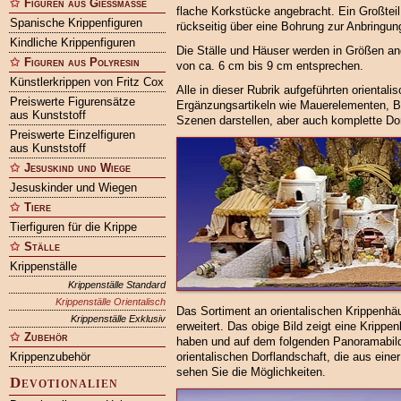
Figuren aus Gießmasse
flache Korkstücke angebracht. Ein Großteil 
Spanische Krippenfiguren
rückseitig über eine Bohrung zur Anbringun
Kindliche Krippenfiguren
Die Ställe und Häuser werden in Größen an
Figuren aus Polyresin
von ca. 6 cm bis 9 cm entsprechen.
Künstlerkrippen von Fritz Cox
Alle in dieser Rubrik aufgeführten orienta
Preiswerte Figurensätze
Ergänzungsartikeln wie Mauerelementen, 
aus Kunststoff
Szenen darstellen, aber auch komplette D
Preiswerte Einzelfiguren
aus Kunststoff
Jesuskind und Wiege
Jesuskinder und Wiegen
Tiere
Tierfiguren für die Krippe
Ställe
Krippenställe
Krippenställe Standard
Krippenställe Orientalisch
Das Sortiment an orientalischen Krippenhä
Krippenställe Exklusiv
erweitert. Das obige Bild zeigt eine Krippen
Zubehör
haben und auf dem folgenden Panoramabild
Krippenzubehör
orientalischen Dorflandschaft, die aus eine
sehen Sie die Möglichkeiten.
Devotionalien