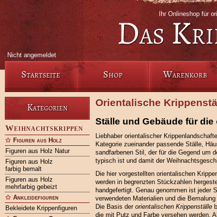
Ihr Onlineshop für or
Das Kri
Nicht angemeldet
Startseite
Shop
Warenkorb
Orientalische Krippenstä
Kategorien
Ställe und Gebäude für die 
Weihnachtskrippen
Liebhaber orientalischer Krippenlandschafte
Figuren aus Holz
Kategorie zueinander passende Ställe, Hä
Figuren aus Holz Natur
sandfarbenen Stil, der für die Gegend um 
typisch ist und damit der Weihnachtsgesc
Figuren aus Holz
farbig bemalt
Die hier vorgestellten orientalischen Kripp
Figuren aus Holz
werden in begrenzten Stückzahlen hergestel
mehrfarbig gebeizt
handgefertigt. Genau genommen ist jeder St
Ankleidefiguren
verwendeten Materialien und die Bemalung u
Die Basis der
orientalischen Krippenställe
b
Bekleidete Krippenfiguren
die mit Putz und Farbe versehen werden. Al