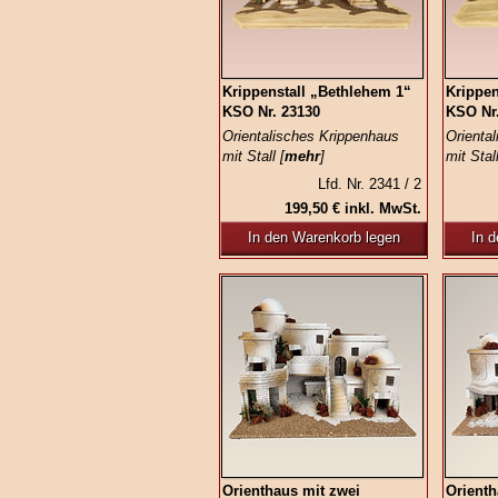
Krippenstall „Bethlehem 1“
Krippen
KSO Nr. 23130
KSO Nr
Orientalisches Krippenhaus
Orienta
mit Stall [
mehr
]
mit Stall
Lfd. Nr. 2341 / 2
199,50 € inkl. MwSt.
In den Warenkorb legen
In 
Orienthaus mit zwei
Orienth