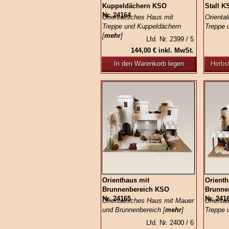
Kuppeldächern KSO
Stall K
Nr. 24164
Orientalisches Haus mit
Orienta
Treppe und Kuppeldächern
Treppe u
[
mehr
]
Lfd. Nr. 2399 / 5
144,00 € inkl. MwSt.
In den Warenkorb legen
Herbst
Orienthaus mit
Orienth
Brunnenbereich KSO
Brunne
Nr. 24165
Nr. 241
Orientalisches Haus mit Mauer
Orienta
und Brunnenbereich [
mehr
]
Treppe 
Lfd. Nr. 2400 / 6