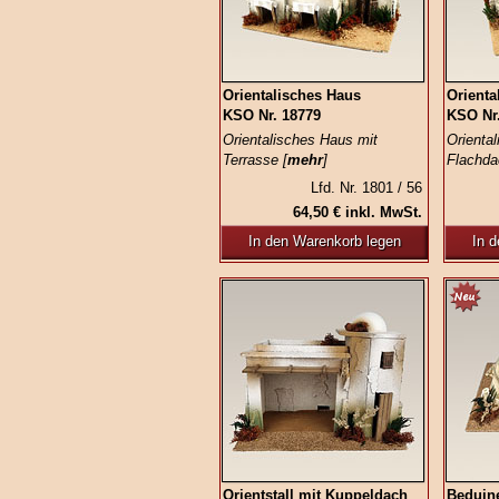
Orientalisches Haus
Orienta
KSO Nr. 18779
KSO Nr
Orientalisches Haus mit
Orienta
Terrasse [
mehr
]
Flachda
Lfd. Nr. 1801 / 56
64,50 € inkl. MwSt.
In den Warenkorb legen
In 
Orientstall mit Kuppeldach
Beduine