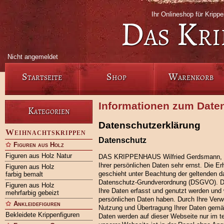
Ihr Onlineshop für Krip
Das Kri
Nicht angemeldet
Startseite
Shop
Warenkorb
Informationen zum Date
Kategorien
Datenschutzerklärung
Weihnachtskrippen
Datenschutz
Figuren aus Holz
Figuren aus Holz Natur
DAS KRIPPENHAUS Wilfried Gerdsmann, Un
Ihrer persönlichen Daten sehr ernst. Die 
Figuren aus Holz
geschieht unter Beachtung der geltenden d
farbig bemalt
Datenschutz-Grundverordnung (DSGVO). Di
Figuren aus Holz
Ihre Daten erfasst und genutzt werden un
mehrfarbig gebeizt
persönlichen Daten haben. Durch Ihre Ver
Ankleidefiguren
Nutzung und Übertragung Ihrer Daten gem
Bekleidete Krippenfiguren
Daten werden auf dieser Webseite nur im 