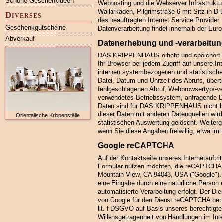
Schöne Geschenkideen
Webhosting und die Webserver Infrastrukt
Wallarkaden, Pilgrimstraße 6 mit Sitz in D-
Diverses
des beauftragten Internet Service Provider.
Geschenkgutscheine
Datenverarbeitung findet innerhalb der Euro
Abverkauf
Datenerhebung und -verarbeitung
DAS KRIPPENHAUS erhebt und speichert aut
Ihr Browser bei jedem Zugriff auf unsere In
internen systembezogenen und statistisch
Datei, Datum und Uhrzeit des Abrufs, über
fehlgeschlagenen Abruf, Webbrowsertyp/-ver
verwendetes Betriebssystem, anfragende 
Daten sind für DAS KRIPPENHAUS nicht b
dieser Daten mit anderen Datenquellen wi
Orientalische Krippenställe
statistischen Auswertung gelöscht. Weite
wenn Sie diese Angaben freiwillig, etwa i
Google reCAPTCHA
Auf der Kontaktseite unseres Internetauftr
Formular nutzen möchten, die reCAPTCHA 
Mountain View, CA 94043, USA ("Google"). 
eine Eingabe durch eine natürliche Person 
automatisierte Verarbeitung erfolgt. Der Di
von Google für den Dienst reCAPTCHA benöt
lit. f DSGVO auf Basis unseres berechtigten
Willensgetragenheit von Handlungen im In