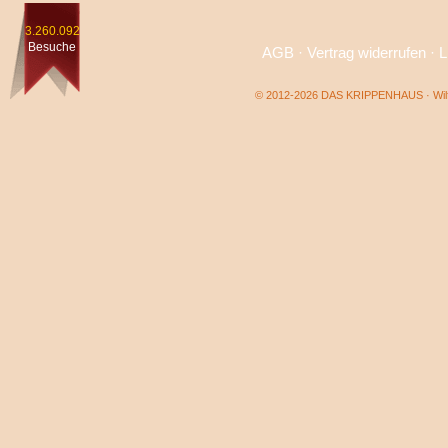
3.260.092
Besuche
AGB
·
Vertrag widerrufen
·
L
© 2012-2026 DAS KRIPPENHAUS · Wilf