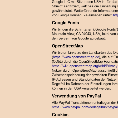
Google LLC mit Sitz in den USA ist für d
Shield" zertifiziert, welches die Einhaltu
gewährleistet. Weiterführende Informatio
von Google können Sie einsehen unter:
htt
Google Fonts
Wir binden die Schriftarten („Google Fonts
Mountain View, CA 94043, USA, lokal von u
den Servern von Google aufgebaut.
OpenStreetMap
Wir bieten Links zu den Landkarten des D
(
https://www.openstreetmap.de
), die auf 
(ODbL) durch die OpenStreetMap Foundati
https://wiki.openstreetmap.org/wiki/Privacy
Nutzer durch OpenStreetMap ausschließlic
Zwischenspeicherung der gewählten Einste
IP-Adressen und Standortdaten der Nutzer g
Regelfall im Rahmen der Einstellungen ihre
können in den USA verarbeitet werden.
Verwendung von PayPal
Alle PayPal-Transaktionen unterliegen der 
https://www.paypal.com/de/legalhub/paypal/
Cookies