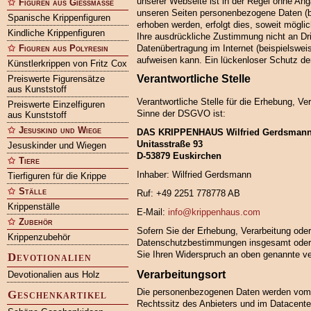
unserer Webseite ist in der Regel ohne An
Figuren aus Gießmasse
unseren Seiten personenbezogene Daten (b
Spanische Krippenfiguren
erhoben werden, erfolgt dies, soweit möglic
Kindliche Krippenfiguren
Ihre ausdrückliche Zustimmung nicht an Dri
Figuren aus Polyresin
Datenübertragung im Internet (beispielswei
aufweisen kann. Ein lückenloser Schutz der 
Künstlerkrippen von Fritz Cox
Verantwortliche Stelle
Preiswerte Figurensätze
aus Kunststoff
Verantwortliche Stelle für die Erhebung, 
Preiswerte Einzelfiguren
Sinne der DSGVO ist:
aus Kunststoff
Jesuskind und Wiege
DAS KRIPPENHAUS Wilfried Gerdsman
Unitasstraße 93
Jesuskinder und Wiegen
D-53879 Euskirchen
Tiere
Inhaber: Wilfried Gerdsmann
Tierfiguren für die Krippe
Ställe
Ruf: +49 2251 778778 AB
Krippenställe
E-Mail:
info@krippenhaus.com
Zubehör
Sofern Sie der Erhebung, Verarbeitung ode
Krippenzubehör
Datenschutzbestimmungen insgesamt oder 
Sie Ihren Widerspruch an oben genannte ver
Devotionalien
Verarbeitungsort
Devotionalien aus Holz
Die personenbezogenen Daten werden vom Ve
Geschenkartikel
Rechtssitz des Anbieters und im Datacenter