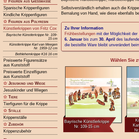
Figuren aus Gießmasse
Spanische Krippenfiguren
Selbstverständlich erhalten auch die Kripp
Bemalung von Hand, wie diese ebenfalls bei
Kindliche Krippenfiguren
Figuren aus Polyresin
Zu Ihrer Information
Künstlerkrippen von Fritz Cox
Frühbestellungen
mit der Möglichkeit der
Bayrische Künstlerkrippe Nr. 109-
15 cm
6. Januar
bis zum
30. April
des laufende
Künstlerkrippe Karl van Meegen
die bestellte Ware bleibt unverändert be
Nr. 1959-12 cm
Bethlehemkrippe K16 16 cm
Wählen Sie z
Preiswerte Figurensätze
aus Kunststoff
Preiswerte Einzelfiguren
aus Kunststoff
Jesuskind und Wiege
Jesuskinder und Wiegen
Tiere
Tierfiguren für die Krippe
Ställe
Krippenställe
Kü
Bayrische Künstlerkrippe
Zubehör
Kar
Nr. 109-15 cm
Nr
Krippenzubehör