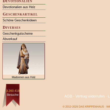
Devotionalien
Devotionalien aus Holz
Geschenkartikel
Schöne Geschenkideen
Diverses
Geschenkgutscheine
Abverkauf
Madonnen aus Holz
3.260.418
Besuche
AGB
·
Vertrag widerrufen
·
L
© 2012-2026 DAS KRIPPENHAUS · Wilf