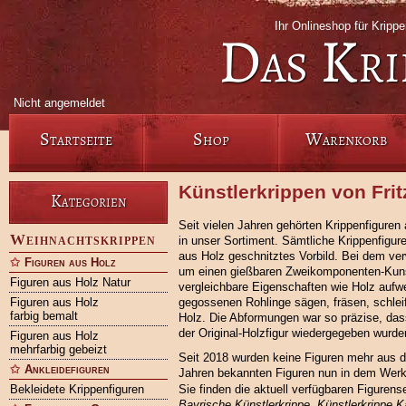
Ihr Onlineshop für Krip
Das Kri
Nicht angemeldet
Startseite
Shop
Warenkorb
Künstlerkrippen von Fri
Kategorien
Seit vielen Jahren gehörten Krippenfigure
Weihnachtskrippen
in unser Sortiment. Sämtliche Krippenfigur
aus Holz geschnitztes Vorbild. Bei dem ver
Figuren aus Holz
um einen gießbaren Zweikomponenten-Kunst
Figuren aus Holz Natur
vergleichbare Eigenschaften wie Holz aufwe
Figuren aus Holz
gegossenen Rohlinge sägen, fräsen, schlei
farbig bemalt
Holz. Die Abformungen war so präzise, das
der Original-Holzfigur wiedergegeben wurde
Figuren aus Holz
mehrfarbig gebeizt
Seit 2018 wurden keine Figuren mehr aus
Ankleidefiguren
Jahren bekannten Figuren nun in dem Werk
Bekleidete Krippenfiguren
Sie finden die aktuell verfügbaren Figuren
Bayrische Künstlerkrippe
,
Künstlerkrippe 