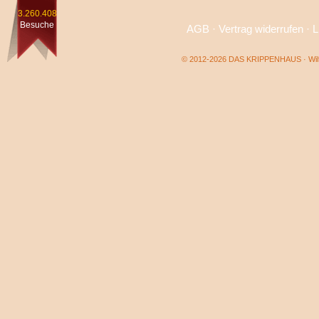
3.260.408
Besuche
AGB
·
Vertrag widerrufen
·
L
© 2012-2026 DAS KRIPPENHAUS · Wilf