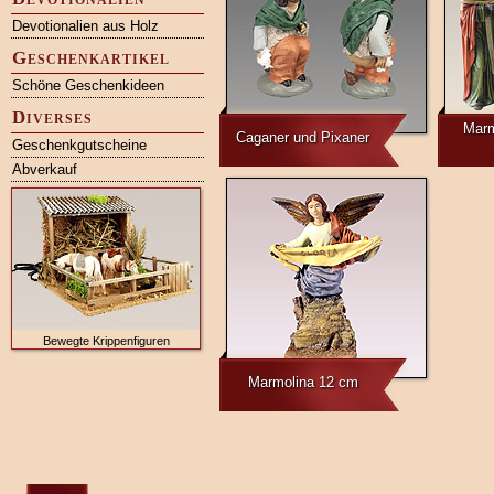
Devotionalien aus Holz
Geschenkartikel
Schöne Geschenkideen
Diverses
Marm
Caganer und Pixaner
Geschenkgutscheine
Abverkauf
Bewegte Krippenfiguren
Marmolina 12 cm