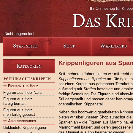
Ihr Onlineshop für Krip
Das Kri
Nicht angemeldet
Startseite
Shop
Warenkorb
Krippenfiguren aus Spa
Kategorien
Seit mehreren Jahren bieten wir mit recht 
Weihnachtskrippen
Krippenfiguren aus Spanien
an. Die typisch
hat einen Korpus aus gebrannter Terrakotta
Figuren aus Holz
aufwändig mit Stoffen kaschiert und erhalt
Figuren aus Holz Natur
farbige Bemalung. Die Figuren sind überwie
Figuren aus Holz
Stil dargestellt und passen daher hervorrag
farbig bemalt
orientalischen Krippenstall.
Figuren aus Holz
Neben den hochwertig gearbeiteten Krippen
mehrfarbig gebeizt
bieten wir über unseren Shop zunächst die 
Ankleidefiguren
Spanien an – die Figuren aus Marmolina, e
Marmormehl basiert und deren gegossene R
Bekleidete Krippenfiguren
das Original aus Ton bearbeitet werden.