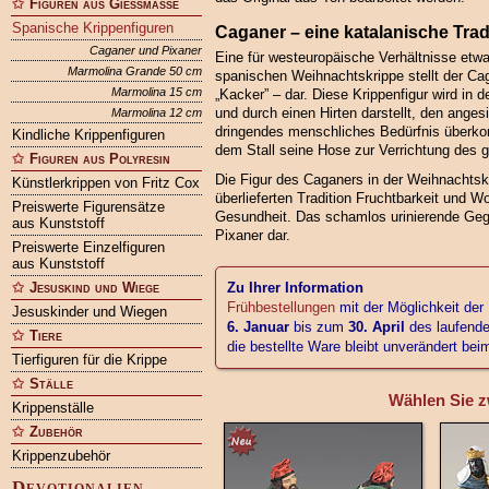
Figuren aus Gießmasse
Spanische Krippenfiguren
Caganer – eine katalanische Trad
Caganer und Pixaner
Eine für westeuropäische Verhältnisse etwa
Marmolina Grande 50 cm
spanischen Weihnachtskrippe stellt der
Ca
Marmolina 15 cm
„Kacker” – dar. Diese Krippenfigur wird in 
und durch einen Hirten darstellt, den ange
Marmolina 12 cm
dringendes menschliches Bedürfnis überko
Kindliche Krippenfiguren
dem Stall seine Hose zur Verrichtung des 
Figuren aus Polyresin
Die Figur des Caganers in der Weihnachtsk
Künstlerkrippen von Fritz Cox
überlieferten Tradition Fruchtbarkeit und 
Preiswerte Figurensätze
Gesundheit. Das schamlos urinierende Geg
aus Kunststoff
Pixaner dar.
Preiswerte Einzelfiguren
aus Kunststoff
Jesuskind und Wiege
Zu Ihrer Information
Frühbestellungen
mit der Möglichkeit der
Jesuskinder und Wiegen
6. Januar
bis zum
30. April
des laufende
Tiere
die bestellte Ware bleibt unverändert be
Tierfiguren für die Krippe
Ställe
Wählen Sie z
Krippenställe
Zubehör
Krippenzubehör
Devotionalien