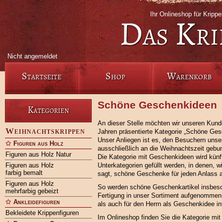
Ihr Onlineshop für Krip
Das Kri
Nicht angemeldet
Startseite
Shop
Warenkorb
Schöne Geschenkideen
Kategorien
An dieser Stelle möchten wir unseren Kund
Weihnachtskrippen
Jahren präsentierte Kategorie „Schöne Ges
Unser Anliegen ist es, den Besuchern uns
Figuren aus Holz
ausschließlich an die Weihnachtszeit gebun
Figuren aus Holz Natur
Die Kategorie mit Geschenkideen wird künft
Figuren aus Holz
Unterkategorien gefüllt werden, in denen, 
farbig bemalt
sagt, schöne Geschenke für jeden Anlass 
Figuren aus Holz
So werden schöne Geschenkartikel insbeso
mehrfarbig gebeizt
Fertigung in unser Sortiment aufgenommen,
Ankleidefiguren
als auch für den Herrn als Geschenkidee 
Bekleidete Krippenfiguren
Im Onlineshop finden Sie die Kategorie mi