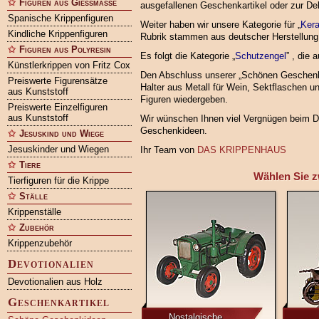
Figuren aus Gießmasse
ausgefallenen Geschenkartikel oder zur Dek
Spanische Krippenfiguren
Weiter haben wir unsere Kategorie für „
Kera
Kindliche Krippenfiguren
Rubrik stammen aus deutscher Herstellung u
Figuren aus Polyresin
Es folgt die Kategorie „
Schutzengel
” , die
Künstlerkrippen von Fritz Cox
Den Abschluss unserer „Schönen Geschenke”
Preiswerte Figurensätze
Halter aus Metall für Wein, Sektflaschen u
aus Kunststoff
Figuren wiedergeben.
Preiswerte Einzelfiguren
aus Kunststoff
Wir wünschen Ihnen viel Vergnügen beim D
Geschenkideen.
Jesuskind und Wiege
Jesuskinder und Wiegen
Ihr Team von
DAS KRIPPENHAUS
Tiere
Wählen Sie z
Tierfiguren für die Krippe
Ställe
Krippenställe
Zubehör
Krippenzubehör
Devotionalien
Devotionalien aus Holz
Geschenkartikel
Nostalgische