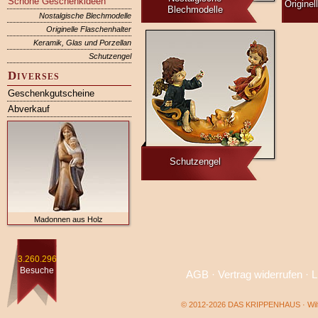
Schöne Geschenkideen
Originel
Blechmodelle
Nostalgische Blechmodelle
Originelle Flaschenhalter
Keramik, Glas und Porzellan
Schutzengel
Diverses
Geschenkgutscheine
Abverkauf
Schutzengel
Madonnen aus Holz
3.260.296
Besuche
AGB
·
Vertrag widerrufen
·
L
© 2012-2026 DAS KRIPPENHAUS · Wilf