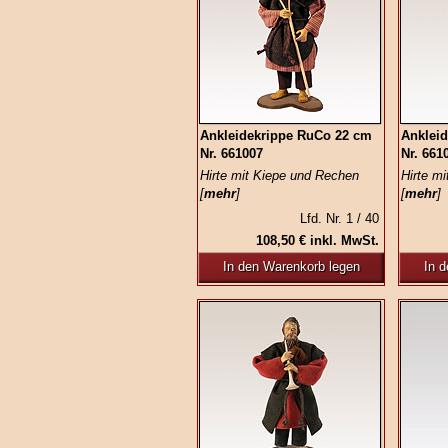
Ankleidekrippe RuCo 22 cm
Anklei
Nr. 661007
Nr. 661
Hirte mit Kiepe und Rechen
Hirte m
[
mehr
]
[
mehr
]
Lfd. Nr. 1 / 40
108,50 € inkl. MwSt.
In den Warenkorb legen
In 