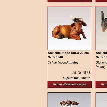
Ankleidekrippe RuCo 22 cm
Anklei
Nr. 661040
Nr. 661
Ochse liegend [
mehr
]
Stehend
[
mehr
]
Lfd. Nr. 45 / 8
46,50 € inkl. MwSt.
In den Warenkorb legen
In 