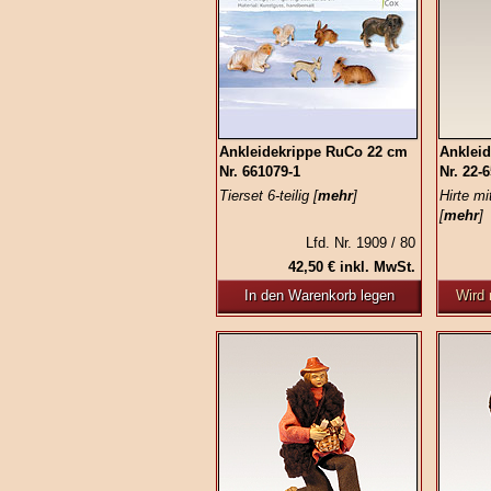
Ankleidekrippe RuCo 22 cm
Anklei
Nr. 661079-1
Nr. 22-
Tierset 6-teilig [
mehr
]
Hirte mi
[
mehr
]
Lfd. Nr. 1909 / 80
42,50 € inkl. MwSt.
In den Warenkorb legen
Wird 