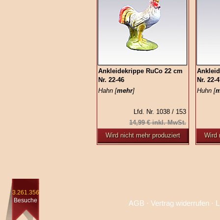
Ankleidekrippe RuCo 22 cm
Anklei
Nr. 22-46
Nr. 22-
Hahn [
mehr
]
Huhn [
m
Lfd. Nr. 1038 / 153
14,99 € inkl. MwSt.
Wird nicht mehr produziert
Wird 
3.261.356
Besuche
AGB
·
Vertrag widerrufen
·
L