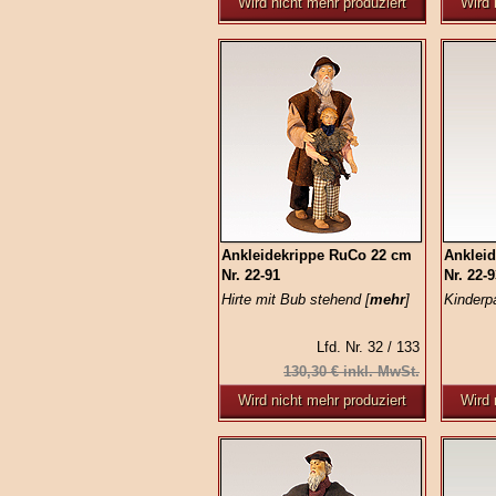
Wird nicht mehr produziert
Wird 
Ankleidekrippe RuCo 22 cm
Anklei
Nr. 22-91
Nr. 22-
Hirte mit Bub stehend [
mehr
]
Kinderp
Lfd. Nr. 32 / 133
130,30 € inkl. MwSt.
Wird nicht mehr produziert
Wird 