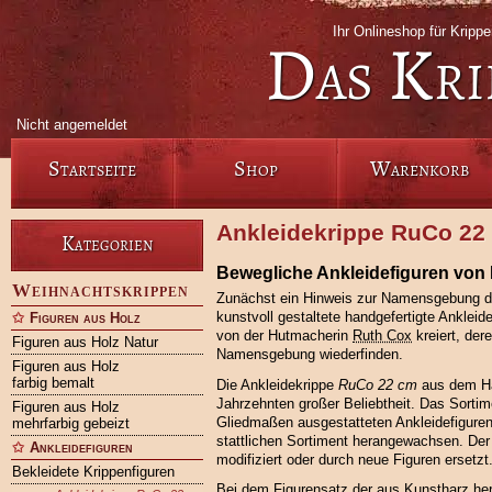
Ihr Onlineshop für Krip
Das Kri
Nicht angemeldet
Startseite
Shop
Warenkorb
Ankleidekrippe RuCo 22
Kategorien
Bewegliche Ankleidefiguren von 
Weihnachtskrippen
Zunächst ein Hinweis zur Namensgebung d
kunstvoll gestaltete handgefertigte Anklei
Figuren aus Holz
von der Hutmacherin
Ruth Cox
kreiert, dere
Figuren aus Holz Natur
Namensgebung wiederfinden.
Figuren aus Holz
farbig bemalt
Die Ankleidekrippe
RuCo 22 cm
aus dem 
Jahrzehnten großer Beliebtheit. Das Sortim
Figuren aus Holz
Gliedmaßen ausgestatteten Ankleidefiguren
mehrfarbig gebeizt
stattlichen Sortiment herangewachsen. Der H
Ankleidefiguren
modifiziert oder durch neue Figuren ersetzt
Bekleidete Krippenfiguren
Bei dem Figurensatz der aus Kunstharz her