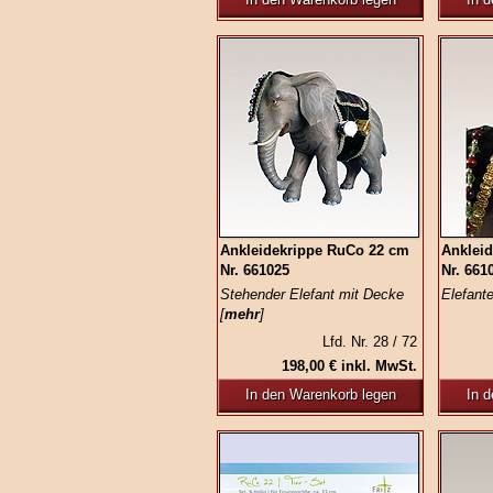
Ankleidekrippe RuCo 22 cm
Anklei
Nr. 661025
Nr. 661
Stehender Elefant mit Decke
Elefante
[
mehr
]
Lfd. Nr. 28 / 72
198,00 € inkl. MwSt.
In den Warenkorb legen
In 