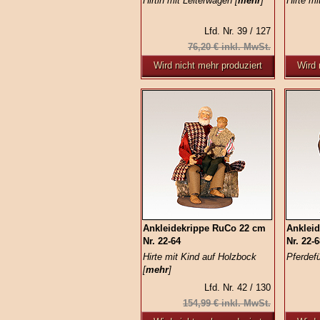
Hirtin mit Leiterwagen [
mehr
]
Hirte mi
Lfd. Nr. 39 / 127
76,20 € inkl. MwSt.
Wird nicht mehr produziert
Wird 
Ankleidekrippe RuCo 22 cm
Anklei
Nr. 22-64
Nr. 22-
Hirte mit Kind auf Holzbock
Pferdefü
[
mehr
]
Lfd. Nr. 42 / 130
154,99 € inkl. MwSt.