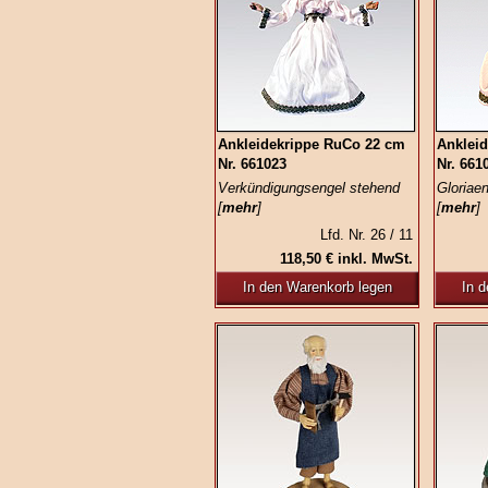
Ankleidekrippe RuCo 22 cm
Anklei
Nr. 661023
Nr. 661
Verkündigungsengel stehend
Gloriae
[
mehr
]
[
mehr
]
Lfd. Nr. 26 / 11
118,50 € inkl. MwSt.
In den Warenkorb legen
In 