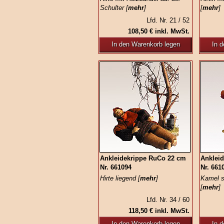
Schulter [
mehr
]
[
mehr
]
Lfd. Nr. 21 / 52
108,50 € inkl. MwSt.
In den Warenkorb legen
In 
Ankleidekrippe RuCo 22 cm
Anklei
Nr. 661094
Nr. 661
Hirte liegend [
mehr
]
Kamel s
[
mehr
]
Lfd. Nr. 34 / 60
118,50 € inkl. MwSt.
In den Warenkorb legen
In 