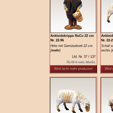
Ankleidekrippe RuCo 22 cm
Anklei
Nr. 22-96
Nr. 22-
Hirte mit Gemüsekorb 22 cm
Schaf s
[
mehr
]
rechts [
Lfd. Nr. 37 / 137
75,40 € inkl. MwSt.
Wird nicht mehr produziert
Wird 