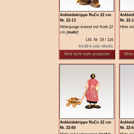
Ankleidekrippe RuCo 22 cm
Anklei
Nr. 22-13
Nr. 22-
Hirtenjunge kniend mit Korb 22
Hirte mi
cm [
mehr
]
Lfd. Nr. 19 / 116
84,99 € inkl. MwSt.
Wird nicht mehr produziert
Wird 
Ankleidekrippe RuCo 22 cm
Anklei
Nr. 22-60
Nr. 22-