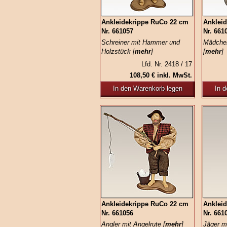
Ankleidekrippe RuCo 22 cm
Anklei
Nr. 661057
Nr. 661
Schreiner mit Hammer und
Mädchen
Holzstück [
mehr
]
[
mehr
]
Lfd. Nr. 2418 / 17
108,50 € inkl. MwSt.
In den Warenkorb legen
In 
Ankleidekrippe RuCo 22 cm
Anklei
Nr. 661056
Nr. 661
Angler mit Angelrute [
mehr
]
Jäger m