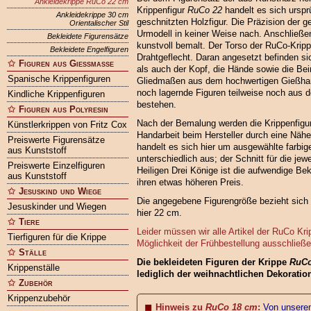
Ankleidekrippe RuCo 22 cm
Krippenfigur
RuCo 22
handelt es sich urspr
Ankleidekrippe 30 cm
geschnitzten Holzfigur. Die Präzision der 
Orientalischer Stil
Urmodell in keiner Weise nach. Anschließe
Bekleidete Figurensätze
kunstvoll bemalt. Der Torso der RuCo-Krip
Bekleidete Engelfiguren
Drahtgeflecht. Daran angesetzt befinden s
Figuren aus Gießmasse
als auch der Kopf, die Hände sowie die Bei
Spanische Krippenfiguren
Gliedmaßen aus dem hochwertigen Gießh
noch lagernde Figuren teilweise noch aus 
Kindliche Krippenfiguren
bestehen.
Figuren aus Polyresin
Nach der Bemalung werden die Krippenfiguren
Künstlerkrippen von Fritz Cox
Handarbeit beim Hersteller durch eine Näher
Preiswerte Figurensätze
handelt es sich hier um ausgewählte farbige
aus Kunststoff
unterschiedlich aus; der Schnitt für die jew
Preiswerte Einzelfiguren
Heiligen Drei Könige ist die aufwendige Be
aus Kunststoff
ihren etwas höheren Preis.
Jesuskind und Wiege
Die angegebene Figurengröße bezieht sich 
Jesuskinder und Wiegen
hier 22 cm.
Tiere
Leider müssen wir alle Artikel der RuCo Kr
Tierfiguren für die Krippe
Möglichkeit der Frühbestellung ausschließe
Ställe
Die bekleideten Figuren der Krippe
RuCo
Krippenställe
lediglich der weihnachtlichen Dekoratio
Zubehör
Krippenzubehör
Hinweis zu
RuCo 18 cm
:
Von unserem