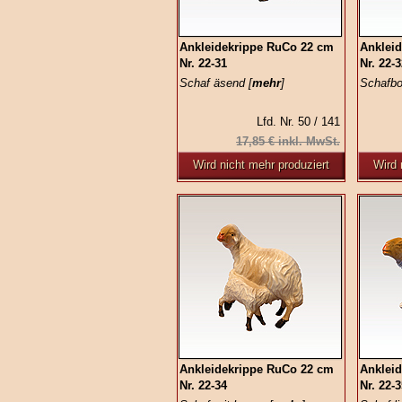
Ankleidekrippe RuCo 22 cm
Anklei
Nr. 22-31
Nr. 22-
Schaf äsend [
mehr
]
Schafbo
Lfd. Nr. 50 / 141
17,85 € inkl. MwSt.
Wird nicht mehr produziert
Wird 
Ankleidekrippe RuCo 22 cm
Anklei
Nr. 22-34
Nr. 22-