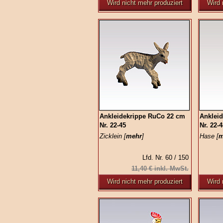
Wird nicht mehr produziert
Wird 
Ankleidekrippe RuCo 22 cm
Anklei
Nr. 22-45
Nr. 22-
Zicklein [
mehr
]
Hase [
m
Lfd. Nr. 60 / 150
11,40 € inkl. MwSt.
Wird nicht mehr produziert
Wird 