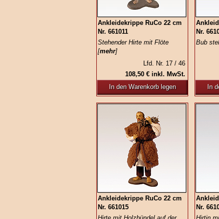
Ankleidekrippe RuCo 22 cm
Anklei
Nr. 661011
Nr. 661
Stehender Hirte mit Flöte
Bub ste
[
mehr
]
Lfd. Nr. 17 / 46
108,50 € inkl. MwSt.
In den Warenkorb legen
In 
Ankleidekrippe RuCo 22 cm
Anklei
Nr. 661015
Nr. 661
Hirte mit Holzbündel auf der
Hirtin m