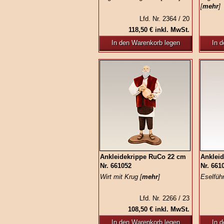
[
mehr
]
Lfd. Nr. 2364 / 20
118,50 € inkl. MwSt.
In den Warenkorb legen
In 
Ankleidekrippe RuCo 22 cm
Anklei
Nr. 661052
Nr. 661
Wirt mit Krug [
mehr
]
Eselführ
Lfd. Nr. 2266 / 23
108,50 € inkl. MwSt.
In den Warenkorb legen
In 