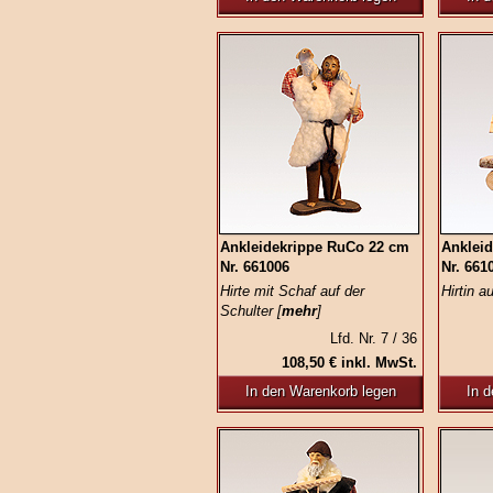
Ankleidekrippe RuCo 22 cm
Anklei
Nr. 661006
Nr. 661
Hirte mit Schaf auf der
Hirtin a
Schulter [
mehr
]
Lfd. Nr. 7 / 36
108,50 € inkl. MwSt.
In den Warenkorb legen
In 