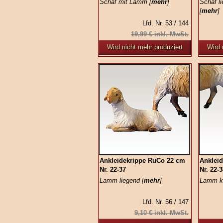
Schaf mit Lamm [
mehr
]
Schaf li
[
mehr
]
Lfd. Nr. 53 / 144
19,99 € inkl. MwSt.
Wird nicht mehr produziert
Wird 
Ankleidekrippe RuCo 22 cm
Anklei
Nr. 22-37
Nr. 22-
Lamm liegend [
mehr
]
Lamm kn
Lfd. Nr. 56 / 147
9,10 € inkl. MwSt.