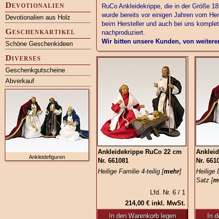
Devotionalien
RuCo Ankleidekrippe, die in der Größe 18
wurde bereits vor einigen Jahren vom He
Devotionalien aus Holz
beim Hersteller und auch bei uns komple
Geschenkartikel
nachproduziert.
Wir bitten unsere Kunden, von weiter
Schöne Geschenkideen
Diverses
Geschenkgutscheine
Abverkauf
Ankleidekrippe RuCo 22 cm
Anklei
Ankleidefiguren
Nr. 661081
Nr. 661
Heilige Familie 4-teilig [
mehr
]
Heilige 
Satz [
m
Lfd. Nr. 6 / 1
214,00 € inkl. MwSt.
In den Warenkorb legen
In 