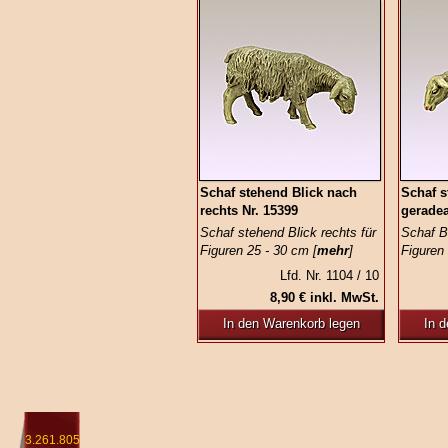
Schaf stehend Blick nach
Schaf s
rechts Nr. 15399
geradea
Schaf stehend Blick rechts für
Schaf B
Figuren 25 - 30 cm [
mehr
]
Figuren 
Lfd. Nr. 1104 / 10
8,90 € inkl. MwSt.
In den Warenkorb legen
In 
3.261.805