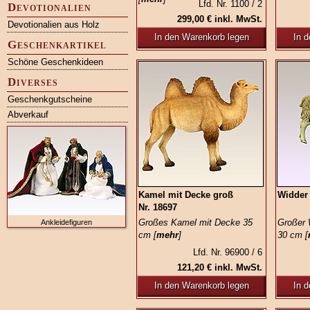
Lfd. Nr. 1100 / 2
Devotionalien
299,00 € inkl. MwSt.
Devotionalien aus Holz
In den Warenkorb legen
In 
Geschenkartikel
Schöne Geschenkideen
Diverses
Geschenkgutscheine
Abverkauf
Kamel mit Decke groß
Widder 
Nr. 18697
Großes Kamel mit Decke 35
Großer W
Ankleidefiguren
cm [
mehr
]
30 cm [
Lfd. Nr. 96900 / 6
121,20 € inkl. MwSt.
In den Warenkorb legen
In 