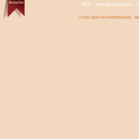
Besuche
AGB
·
Vertrag widerrufen
·
L
© 2012-2026 DAS KRIPPENHAUS · Wilf