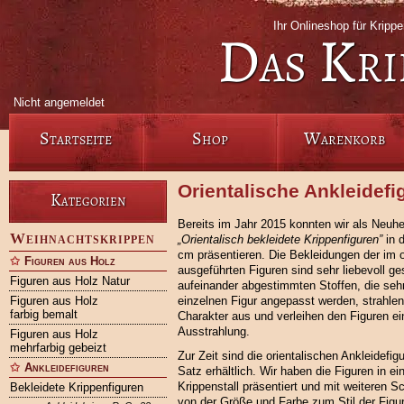
Ihr Onlineshop für Krip
Das Kri
Nicht angemeldet
Startseite
Shop
Warenkorb
Orientalische Ankleidef
Kategorien
Bereits im Jahr 2015 konnten wir als Neuhe
Weihnachtskrippen
„Orientalisch bekleidete Krippenfiguren”
in 
cm präsentieren. Die Bekleidungen der im or
Figuren aus Holz
ausgeführten Figuren sind sehr liebevoll ges
Figuren aus Holz Natur
aufeinander abgestimmten Stoffen, die seh
Figuren aus Holz
einzelnen Figur angepasst werden, strahle
farbig bemalt
Charakter aus und verleihen den Figuren ein
Ausstrahlung.
Figuren aus Holz
mehrfarbig gebeizt
Zur Zeit sind die orientalischen Ankleidefigu
Ankleidefiguren
Satz erhältlich. Wir haben die Figuren in 
Krippenstall präsentiert und mit weiteren S
Bekleidete Krippenfiguren
von der Größe und Farbe zum Stil der Figu