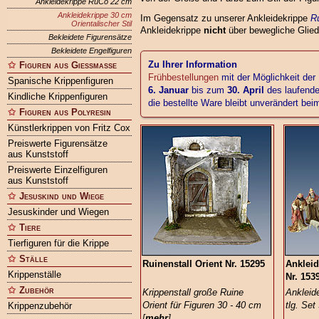
Ankleidekrippe RuCo 22 cm
Ankleidekrippe 30 cm
Im Gegensatz zu unserer Ankleidekrippe
R
Orientalischer Stil
Ankleidekrippe
nicht
über bewegliche Glie
Bekleidete Figurensätze
Bekleidete Engelfiguren
Zu Ihrer Information
Figuren aus Gießmasse
Frühbestellungen
mit der Möglichkeit der
Spanische Krippenfiguren
6. Januar
bis zum
30. April
des laufende
Kindliche Krippenfiguren
die bestellte Ware bleibt unverändert be
Figuren aus Polyresin
Künstlerkrippen von Fritz Cox
Preiswerte Figurensätze
aus Kunststoff
Preiswerte Einzelfiguren
aus Kunststoff
Jesuskind und Wiege
Jesuskinder und Wiegen
Tiere
Tierfiguren für die Krippe
Ställe
Ruinenstall Orient Nr. 15295
Ankleid
Krippenställe
Nr. 153
Zubehör
Krippenstall große Ruine
Ankleide
Orient für Figuren 30 - 40 cm
tlg. Set
Krippenzubehör
[
mehr
]