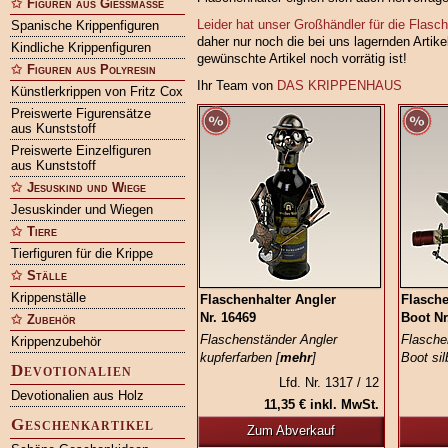
Figuren aus Gießmasse
Leider hat unser Großhändler für die Flas
Spanische Krippenfiguren
daher nur noch die bei uns lagernden Artikel
Kindliche Krippenfiguren
gewünschte Artikel noch vorrätig ist!
Figuren aus Polyresin
Ihr Team von
DAS KRIPPENHAUS
Künstlerkrippen von Fritz Cox
Preiswerte Figurensätze
aus Kunststoff
Preiswerte Einzelfiguren
aus Kunststoff
Jesuskind und Wiege
Jesuskinder und Wiegen
Tiere
Tierfiguren für die Krippe
Ställe
Krippenställe
Flaschenhalter Angler
Flasche
Nr. 16469
Boot Nr
Zubehör
Flaschenständer Angler
Flasche
Krippenzubehör
kupferfarben [
mehr
]
Boot sil
Devotionalien
Lfd. Nr. 1317 / 12
Devotionalien aus Holz
11,35 € inkl. MwSt.
Geschenkartikel
Zum Abverkauf