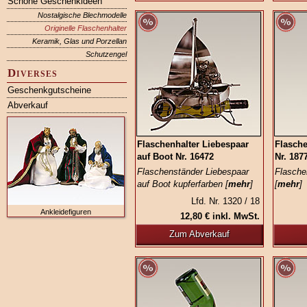
Schöne Geschenkideen
Nostalgische Blechmodelle
Originelle Flaschenhalter
Keramik, Glas und Porzellan
Schutzengel
Diverses
Geschenkgutscheine
Abverkauf
Flaschenhalter Liebespaar
Flasche
auf Boot Nr. 16472
Nr. 187
Flaschenständer Liebespaar
Flasche
auf Boot kupferfarben [
mehr
]
[
mehr
]
Lfd. Nr. 1320 / 18
Ankleidefiguren
12,80 € inkl. MwSt.
Zum Abverkauf