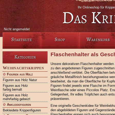
Ihr Onlineshop für Krip
Das Kri
Nicht angemeldet
Startseite
Shop
Warenkorb
Flaschenhalter als Gesc
Kategorien
Unsere dekorativen Flaschenhalter werden
Weihnachtskrippen
zu den angebotenen Figuren zugeschnitten
anschließend verlötet. Die Oberflächen be
Figuren aus Holz
gräuliche Metallfinish beziehungsweise we
Figuren aus Holz Natur
bearbeitet, da man die Oberfläche für Kupfe
Figuren aus Holz
Figuren findet jeweils eine Flasche im For
farbig bemalt
Weinflasche oder eines Piccolos Platz. End
Gelegenheit, Ihr edles Tröpfchen auch ent
Figuren aus Holz
präsentieren.
mehrfarbig gebeizt
Ankleidefiguren
Eine originelle Geschenkidee für Weinliebh
den abgebildeten Figuren und Gegenstände
Bekleidete Krippenfiguren
Flaschenhalter eignen sich auch hervorragen