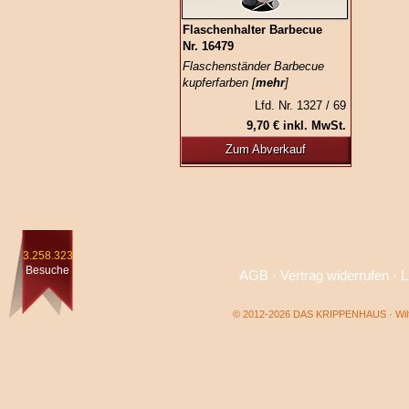
Flaschenhalter Barbecue
Nr. 16479
Flaschenständer Barbecue
kupferfarben [
mehr
]
Lfd. Nr. 1327 / 69
9,70 € inkl. MwSt.
Zum Abverkauf
3.258.323
Besuche
AGB
·
Vertrag widerrufen
·
L
© 2012-2026 DAS KRIPPENHAUS · Wilf