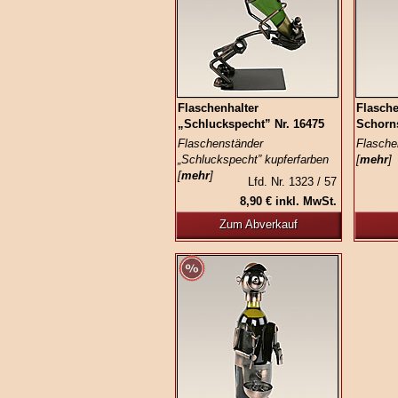
Flaschenhalter
Flasche
„Schluckspecht” Nr. 16475
Schorns
Flaschenständer
Flasche
„Schluckspecht” kupferfarben
[
mehr
]
[
mehr
]
Lfd. Nr. 1323 / 57
8,90 € inkl. MwSt.
Zum Abverkauf