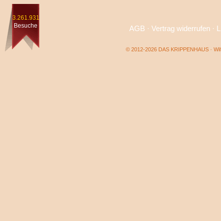
3.261.931
Besuche
AGB
·
Vertrag widerrufen
·
L
© 2012-2026 DAS KRIPPENHAUS · Wilf