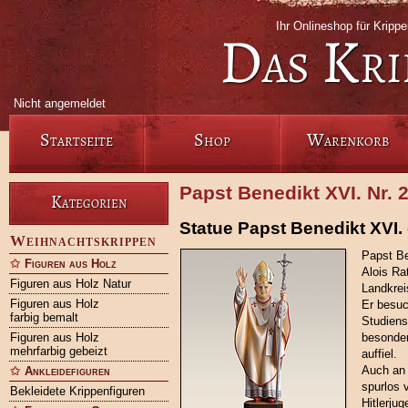
Ihr Onlineshop für Krip
Das Kri
Nicht angemeldet
Startseite
Shop
Warenkorb
Papst Benedikt XVI. Nr.
Kategorien
Statue Papst Benedikt XVI. 
Weihnachtskrippen
Papst Be
Figuren aus Holz
Alois Ra
Figuren aus Holz Natur
Landkrei
Figuren aus Holz
Er besuc
farbig bemalt
Studiens
Figuren aus Holz
besonder
mehrfarbig gebeizt
auffiel.
Auch an 
Ankleidefiguren
spurlos 
Bekleidete Krippenfiguren
Hitlerju