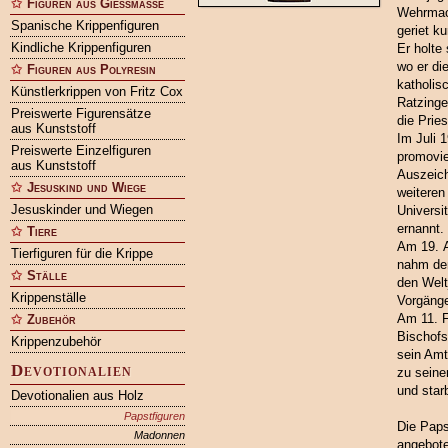
Figuren aus Gießmasse
Wehrmach
Spanische Krippenfiguren
geriet k
Kindliche Krippenfiguren
Er holte
wo er di
Figuren aus Polyresin
katholis
Künstlerkrippen von Fritz Cox
Ratzinge
Preiswerte Figurensätze
die Prie
aus Kunststoff
Im Juli 
Preiswerte Einzelfiguren
promovie
aus Kunststoff
Auszeic
Jesuskind und Wiege
weiteren
Jesuskinder und Wiegen
Universi
ernannt.
Tiere
Am 19. A
Tierfiguren für die Krippe
nahm den
Ställe
den Welt
Krippenställe
Vorgänge
Am 11. F
Zubehör
Bischofs
Krippenzubehör
sein Amt
Devotionalien
zu seine
und star
Devotionalien aus Holz
Papstfiguren
Die Paps
Madonnen
angebote