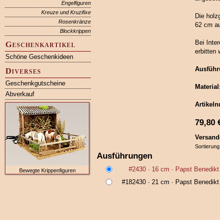
Engelfiguren
Kreuze und Kruzifixe
Die holz
Rosenkränze
62 cm au
Blockkrippen
Bei Inte
Geschenkartikel
erbitten 
Schöne Geschenkideen
Ausführ
Diverses
Geschenkgutscheine
Material
Abverkauf
Artikel
79,80
Versand
Sortierung
Ausführungen
#2430
· 16 cm ·
Papst Benedikt
Bewegte Krippenfiguren
#182430
· 21 cm ·
Papst Benedikt