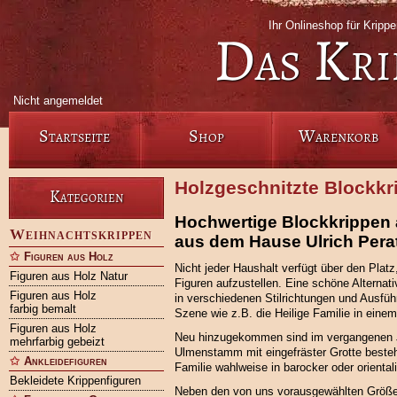
Ihr Onlineshop für Krip
Das Kri
Nicht angemeldet
Startseite
Shop
Warenkorb
Holzgeschnitzte Blockkr
Kategorien
Hochwertige Blockkrippen 
Weihnachtskrippen
aus dem Hause Ulrich Pera
Figuren aus Holz
Nicht jeder Haushalt verfügt über den Platz
Figuren aus Holz Natur
Figuren aufzustellen. Eine schöne Alternat
Figuren aus Holz
in verschiedenen Stilrichtungen und Ausfüh
farbig bemalt
Szene wie z.B. die Heilige Familie in einem
Figuren aus Holz
Neu hinzugekommen sind im vergangenen Jah
mehrfarbig gebeizt
Ulmenstamm mit eingefräster Grotte bestehe
Ankleidefiguren
Familie wahlweise in barocker oder oriental
Bekleidete Krippenfiguren
Neben den von uns vorausgewählten Größen