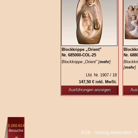
Blockkrippe „Orient”
Blockk
Nr. 685000‑COL‑25
Nr. 688
Blockkrippe „Orient” [
mehr
]
Blockkr
[
mehr
]
Lfd. Nr. 1907 / 18
147,50 € inkl. MwSt.
Ausführungen anzeigen
Aus
3.260.624
Besuche
AGB
·
Vertrag widerrufen
·
L