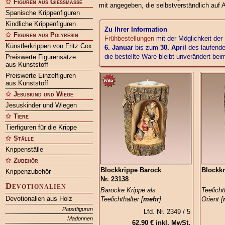
Figuren aus Gießmasse
mit angegeben, die selbstverständlich auf 
Spanische Krippenfiguren
Kindliche Krippenfiguren
Zu Ihrer Information
Figuren aus Polyresin
Frühbestellungen
mit der Möglichkeit der
Künstlerkrippen von Fritz Cox
6. Januar
bis zum
30. April
des laufende
die bestellte Ware bleibt unverändert be
Preiswerte Figurensätze
aus Kunststoff
Preiswerte Einzelfiguren
aus Kunststoff
Jesuskind und Wiege
Jesuskinder und Wiegen
Tiere
Tierfiguren für die Krippe
Ställe
Krippenställe
Zubehör
Blockkrippe Barock
Blockkr
Krippenzubehör
Nr. 23138
Devotionalien
Barocke Krippe als
Teelicht
Devotionalien aus Holz
Teelichthalter [
mehr
]
Orient [
Papstfiguren
Lfd. Nr. 2349 / 5
Madonnen
62,90 € inkl. MwSt.