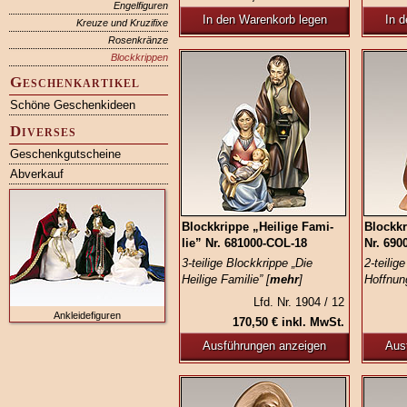
Engelfiguren
In den Warenkorb legen
In 
Kreuze und Kruzifixe
Rosenkränze
Blockkrippen
Geschenkartikel
Schöne Geschenkideen
Diverses
Geschenkgutscheine
Abverkauf
Blockkrippe „Heilige Fami­
Blockkr
lie” Nr. 681000‑COL‑18
Nr. 690
3-teilige Blockkrippe „Die
2-teilig
Heilige Familie” [
mehr
]
Hoffnung
Lfd. Nr. 1904 / 12
Ankleidefiguren
170,50 € inkl. MwSt.
Ausführungen anzeigen
Aus