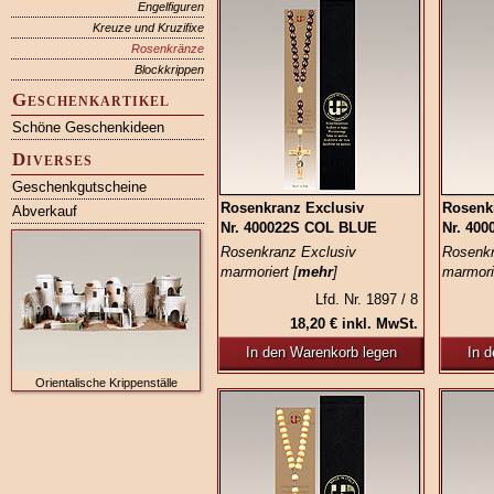
Engelfiguren
Kreuze und Kruzifixe
Rosenkränze
Blockkrippen
Geschenkartikel
Schöne Geschenkideen
Diverses
Geschenkgutscheine
Rosenkranz Exclusiv
Rosenk
Abverkauf
Nr. 400022S COL BLUE
Nr. 40
Rosenkranz Exclusiv
Rosenkr
marmoriert [
mehr
]
marmorie
Lfd. Nr. 1897 / 8
18,20 € inkl. MwSt.
In den Warenkorb legen
In 
Orientalische Krippenställe