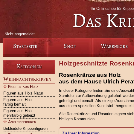
Ihr Onlineshop für Krip
Das Kri
Nicht angemeldet
Startseite
Shop
Warenkorb
Holzgeschnitzte Rosenkr
Kategorien
Rosenkränze aus Holz
Weihnachtskrippen
aus dem Hause Ulrich Pera
Figuren aus Holz
In dieser Kategorie finden Sie eine Auswah
Figuren aus Holz Natur
Samtetui zur Aufbewahrung geliefert werden
Figuren aus Holz
gefertigt und bemalt. Als einzige Ausnahme
farbig bemalt
aus einem speziellen Kunststoff hergestellt
Figuren aus Holz
Alle Rosenkränze und Rosarien eignen sic
mehrfarbig gebeizt
Heiligen Kommunion.
Ankleidefiguren
Bekleidete Krippenfiguren
Zu Ihrer Information