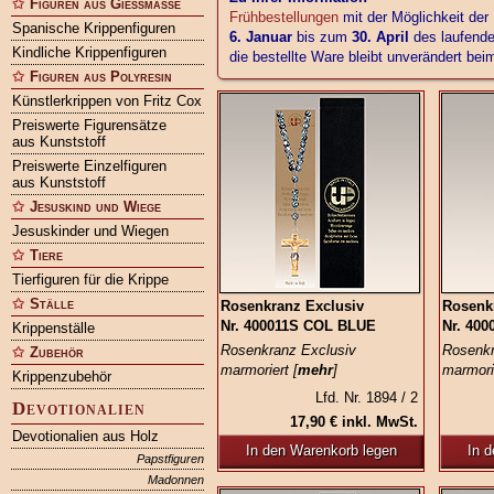
Figuren aus Gießmasse
Frühbestellungen
mit der Möglichkeit der
Spanische Krippenfiguren
6. Januar
bis zum
30. April
des laufende
Kindliche Krippenfiguren
die bestellte Ware bleibt unverändert be
Figuren aus Polyresin
Künstlerkrippen von Fritz Cox
Preiswerte Figurensätze
aus Kunststoff
Preiswerte Einzelfiguren
aus Kunststoff
Jesuskind und Wiege
Jesuskinder und Wiegen
Tiere
Tierfiguren für die Krippe
Ställe
Rosenkranz Exclusiv
Rosenk
Nr. 400011S COL BLUE
Nr. 40
Krippenställe
Rosenkranz Exclusiv
Rosenkr
Zubehör
marmoriert [
mehr
]
marmorie
Krippenzubehör
Lfd. Nr. 1894 / 2
Devotionalien
17,90 € inkl. MwSt.
Devotionalien aus Holz
In den Warenkorb legen
In 
Papstfiguren
Madonnen