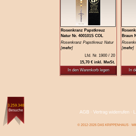
Rosenkranz Papstkreuz
Rosenk
Natur Nr. 400101S COL
Braun 
Rosenkranz Papstkreuz Natur
Rosenkr
[
mehr
]
[
mehr
]
Lfd. Nr. 1900 / 20
15,70 € inkl. MwSt.
In den Warenkorb legen
In 
3.259.348
Besuche
AGB
·
Vertrag widerrufen
·
L
© 2012-2026 DAS KRIPPENHAUS · Wilf