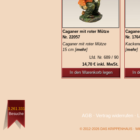
Caganer mit roter Mütze
Cagane
Nr. 22057
Nr. 176
Caganer mit roter Mütze
Kackend
15 cm [
mehr
]
[
mehr
]
Lfd. Nr. 689 / 90
14,70 € inkl. MwSt.
In den Warenkorb legen
In 
3.261.331
Besuche
AGB
·
Vertrag widerrufen
·
L
© 2012-2026 DAS KRIPPENHAUS · Wilf