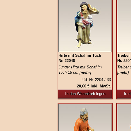
Hirte mit Schaf im Tuch
Treiber
Nr. 22046
Nr. 220
Junger Hirte mit Schaf im
Treiber 
Tuch 15 cm [
mehr
]
[
mehr
]
Lfd. Nr. 2204 / 33
20,60 € inkl. MwSt.
In den Warenkorb legen
In 