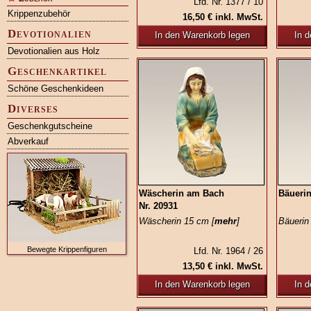
Lfd. Nr. 1377 / 10
Krippenzubehör
16,50 € inkl. MwSt.
Devotionalien
In den Warenkorb legen
In 
Devotionalien aus Holz
Geschenkartikel
Schöne Geschenkideen
Diverses
Geschenkgutscheine
Abverkauf
Wäscherin am Bach
Bäuerin
Nr. 20931
Wäscherin 15 cm [
mehr
]
Bäuerin 
Bewegte Krippenfiguren
Lfd. Nr. 1964 / 26
13,50 € inkl. MwSt.
In den Warenkorb legen
In 