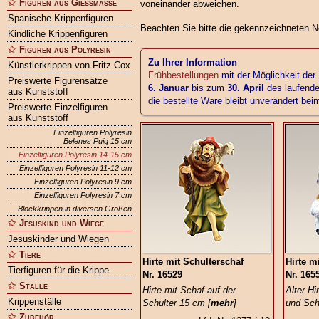
Figuren aus Gießmasse
voneinander abweichen.
Spanische Krippenfiguren
Beachten Sie bitte die gekennzeichneten Ne
Kindliche Krippenfiguren
Figuren aus Polyresin
Zu Ihrer Information
Künstlerkrippen von Fritz Cox
Frühbestellungen
mit der Möglichkeit der
Preiswerte Figurensätze
6. Januar
bis zum
30. April
des laufende
aus Kunststoff
die bestellte Ware bleibt unverändert be
Preiswerte Einzelfiguren
aus Kunststoff
Einzelfiguren Polyresin
Belenes Puig 15 cm
Einzelfiguren Polyresin 14-15 cm
Einzelfiguren Polyresin 11-12 cm
Einzelfiguren Polyresin 9 cm
Einzelfiguren Polyresin 7 cm
Blockkrippen in diversen Größen
Jesuskind und Wiege
Jesuskinder und Wiegen
Tiere
Hirte mit Schulterschaf
Hirte m
Tierfiguren für die Krippe
Nr. 16529
Nr. 165
Ställe
Hirte mit Schaf auf der
Alter Hi
Krippenställe
Schulter 15 cm [
mehr
]
und Sch
Zubehör