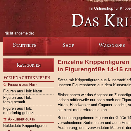
Ihr Onlineshop für Krip
Das Kri
Nicht angemeldet
Startseite
Shop
Warenkorb
Einzelne Krippenfiguren
Kategorien
in Figurengröße 14-15 c
Weihnachtskrippen
Sätze mit Krippenfiguren aus Kunststoff er
Figuren aus Holz
unseren Figurensätzen aus dem Kunststein 
Figuren aus Holz Natur
Bisher haben wir das Angebot an Zusatzfigu
Figuren aus Holz
jedoch mittlerweile nur noch nach der Figu
farbig bemalt
Hirten, Handwerker und Caganer handelt, s
Figuren aus Holz
als nicht mehr erforderlich an.
mehrfarbig gebeizt
Bei den angegebenen Figuren der Größe 14
Ankleidefiguren
verschiedenen Sortimenten und auch Herstel
Bekleidete Krippenfiguren
Ausführung, dem verwendeten Material, der