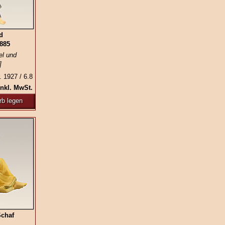
d
0885
el und
]
. 1927 / 6.8
inkl. MwSt.
rb legen
Schaf