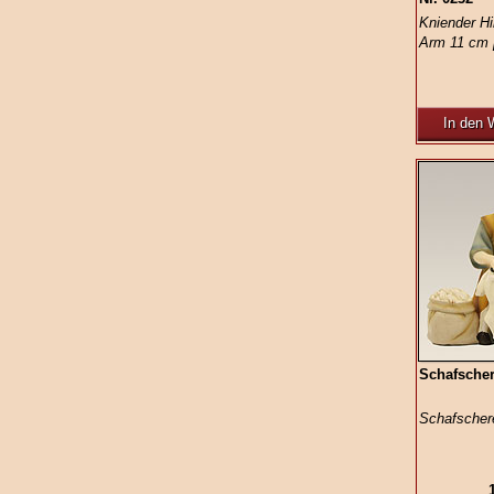
Kniender Hi
Arm 11 cm 
In den 
Schafscher
Schafschere