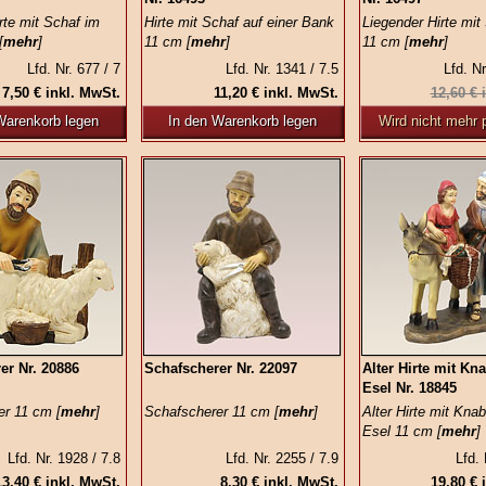
rte mit Schaf im
Hirte mit Schaf auf einer Bank
Liegender Hirte mit
[
mehr
]
11 cm [
mehr
]
11 cm [
mehr
]
Lfd. Nr. 677 / 7
Lfd. Nr. 1341 / 7.5
Lfd. Nr
7,50 € inkl. MwSt.
11,20 € inkl. MwSt.
12,60 € 
Warenkorb legen
In den Warenkorb legen
Wird nicht mehr p
er Nr. 20886
Schafscherer Nr. 22097
Alter Hirte mit Kn
Esel Nr. 18845
r 11 cm [
mehr
]
Schafscherer 11 cm [
mehr
]
Alter Hirte mit Kna
Esel 11 cm [
mehr
]
Lfd. Nr. 1928 / 7.8
Lfd. Nr. 2255 / 7.9
Lfd. 
13,40 € inkl. MwSt.
8,30 € inkl. MwSt.
19,80 € 