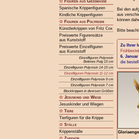
Figuren aus Gießmasse
Spanische Krippenfiguren
Bei den auf
aus verschie
Kindliche Krippenfiguren
können dahe
Figuren aus Polyresin
Künstlerkrippen von Fritz Cox
Bitte beach
Preiswerte Figurensätze
aus Kunststoff
Zu Ihrer 
Preiswerte Einzelfiguren
Frühbeste
aus Kunststoff
6. Januar
Einzelfiguren Polyresin
Belenes Puig 15 cm
die bestel
Einzelfiguren Polyresin 14-15 cm
Einzelfiguren Polyresin 11-12 cm
Einzelfiguren Polyresin 9 cm
Einzelfiguren Polyresin 7 cm
Blockkrippen in diversen Größen
Jesuskind und Wiege
Jesuskinder und Wiegen
Tiere
Tierfiguren für die Krippe
Ställe
Krippenställe
Gloriaengel
Zubehör