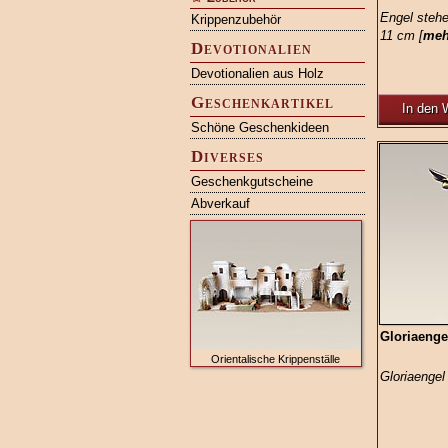
Engel stehe
Krippenzubehör
11 cm [
meh
Devotionalien
Devotionalien aus Holz
Geschenkartikel
In den 
Schöne Geschenkideen
Diverses
Geschenkgutscheine
Abverkauf
Gloriaenge
Orientalische Krippenställe
Gloriaengel