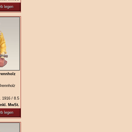
rb legen
Brennholz
Brennholz
. 1916 / 8.5
inkl. MwSt.
rb legen