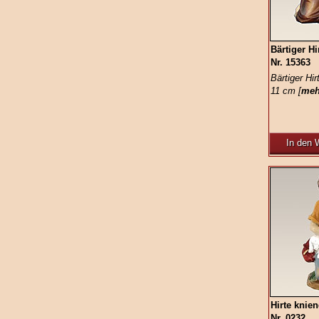
Bärtiger Hi
Nr. 15363
Bärtiger Hir
11 cm [
meh
In den 
Hirte knie
Nr. 0232