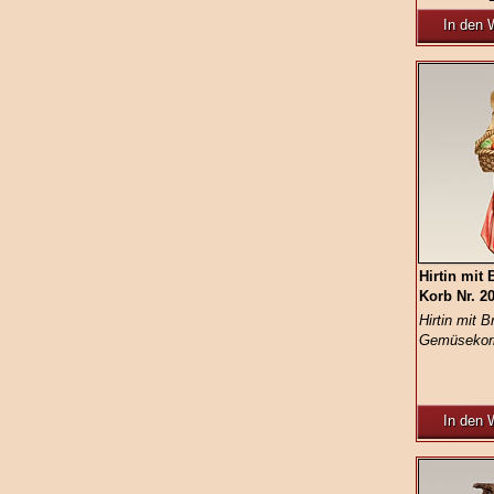
In den 
Hirtin mit
Korb Nr. 2
Hirtin mit 
Gemüsekorb
In den 