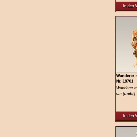
In den 
Wanderer 
Nr. 18701
Wanderer m
cm [
mehr
]
In den 