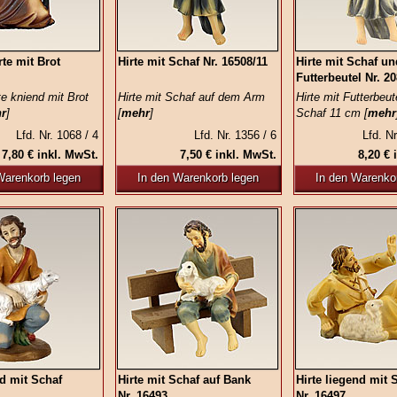
rte mit Brot
Hirte mit Schaf Nr. 16508/11
Hirte mit Schaf un
Futterbeutel Nr. 2
te kniend mit Brot
Hirte mit Schaf auf dem Arm
Hirte mit Futterbeut
r
]
[
mehr
]
Schaf 11 cm [
mehr
Lfd. Nr. 1068 / 4
Lfd. Nr. 1356 / 6
Lfd. Nr
7,80 € inkl. MwSt.
7,50 € inkl. MwSt.
8,20 € 
Warenkorb legen
In den Warenkorb legen
In den Warenko
nd mit Schaf
Hirte mit Schaf auf Bank
Hirte liegend mit 
Nr. 16493
Nr. 16497