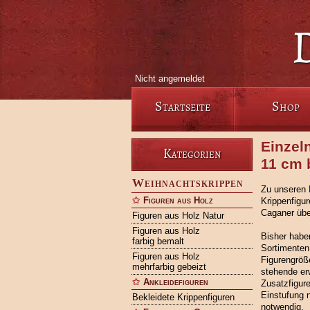
Nicht angemeldet
Startseite
Shop
Einzel
Kategorien
11 cm 
Weihnachtskrippen
Zu unseren
Figuren aus Holz
Krippenfigu
Caganer übe
Figuren aus Holz Natur
Figuren aus Holz
Bisher habe
farbig bemalt
Sortimenten 
Figuren aus Holz
Figurengröß
mehrfarbig gebeizt
stehende er
Ankleidefiguren
Zusatzfigure
Einstufung 
Bekleidete Krippenfiguren
notwendig.