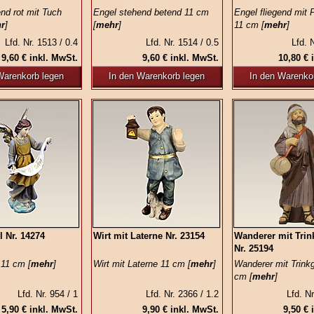
nd rot mit Tuch
Engel stehend betend 11 cm
Engel fliegend mit
r
]
[
mehr
]
11 cm [
mehr
]
Lfd. Nr. 1513 / 0.4
Lfd. Nr. 1514 / 0.5
Lfd. N
9,60 € inkl. MwSt.
9,60 € inkl. MwSt.
10,80 € 
Warenkorb legen
In den Warenkorb legen
In den Warenko
l Nr. 14274
Wirt mit Laterne Nr. 23154
Wanderer mit Trin
Nr. 25194
 11 cm [
mehr
]
Wirt mit Laterne 11 cm [
mehr
]
Wanderer mit Trink
cm [
mehr
]
Lfd. Nr. 954 / 1
Lfd. Nr. 2366 / 1.2
Lfd. Nr
5,90 € inkl. MwSt.
9,90 € inkl. MwSt.
9,50 € 