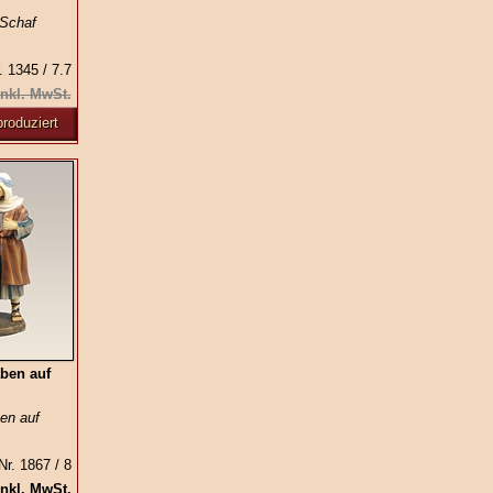
 Schaf
. 1345 / 7.7
inkl. MwSt.
roduziert
aben auf
ben auf
Nr. 1867 / 8
inkl. MwSt.