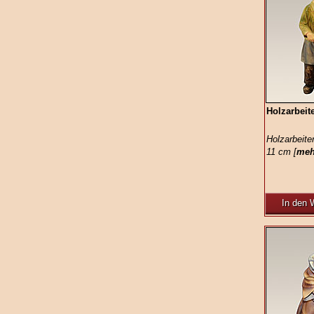
Holzarbeite
Holzarbeite
11 cm [
meh
In den 