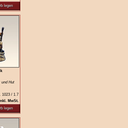
rb legen
ck
 und Hut
. 1023 / 1.7
inkl. MwSt.
rb legen