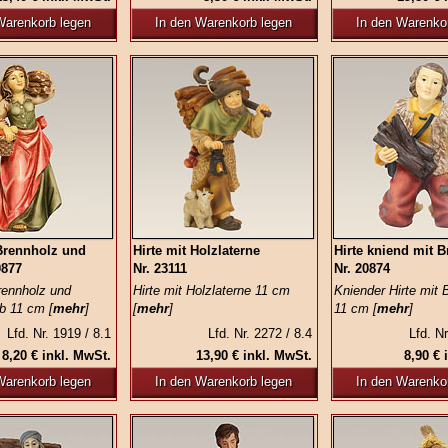
Warenkorb legen
In den Warenkorb legen
In den Warenko
 Brennholz und
Hirte mit Holzlaterne
Hirte kniend mit 
0877
Nr. 23111
Nr. 20874
Brennholz und
Hirte mit Holzlaterne 11 cm
Kniender Hirte mit 
 11 cm [
mehr
]
[
mehr
]
11 cm [
mehr
]
Lfd. Nr. 1919 / 8.1
Lfd. Nr. 2272 / 8.4
Lfd. Nr
8,20 € inkl. MwSt.
13,90 € inkl. MwSt.
8,90 € 
Warenkorb legen
In den Warenkorb legen
In den Warenko