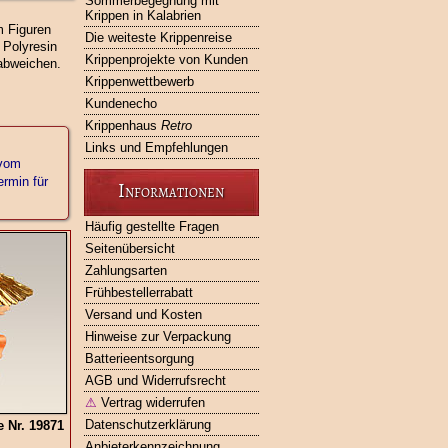
Sommerbegegnung mit
Krippen in Kalabrien
m Figuren
Die weiteste Krippenreise
 Polyresin
Krippenprojekte von Kunden
abweichen.
Krippenwettbewerb
Kundenecho
Krippenhaus
Retro
Links und Empfehlungen
 vom
rmin für
Informationen
Häufig gestellte Fragen
Seitenübersicht
Zahlungsarten
Frühbestellerrabatt
Versand und Kosten
Hinweise zur Verpackung
Batterieentsorgung
AGB und Widerrufsrecht
⚠
Vertrag widerrufen
Datenschutzerklärung
 Nr. 19871
Anbieterkennzeichnung