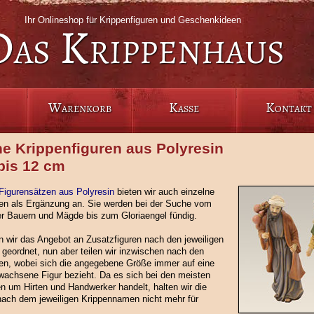
Ihr Onlineshop für Krippenfiguren und Geschenkideen
Das Krippenhaus
Warenkorb
Kasse
Kontakt
ne Krippenfiguren aus Polyresin
bis 12 cm
Figurensätzen aus Polyresin
bieten wir auch einzelne
ren als Ergänzung an. Sie werden bei der Suche vom
r Bauern und Mägde bis zum Gloriaengel fündig.
n wir das Angebot an Zusatzfiguren nach den jeweiligen
geordnet, nun aber teilen wir inzwischen nach den
en, wobei sich die angegebene Größe immer auf eine
wachsene Figur bezieht. Da es sich bei den meisten
n um Hirten und Handwerker handelt, halten wir die
nach dem jeweiligen Krippennamen nicht mehr für