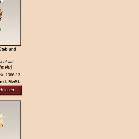
 Stab und
chaf auf
[
mehr
]
Nr. 1066 / 3
inkl. MwSt.
rb legen