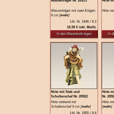
Wasserträger Nr. 20913
Hirte m
Wasserträger mit zwei Krügen
Hirte m
9 cm [
mehr
]
Lfd. Nr. 1946 / 8.2
10,50 € inkl. MwSt.
In den Warenkorb legen
In 
Hirte mit Stab und
Hirte m
Schulterschaf Nr. 20922
Nr. 209
Hirte stehend mit
Hirte m
Schulterschaf 9 cm [
mehr
]
[
mehr
]
Lfd. Nr. 1955 / 9.6