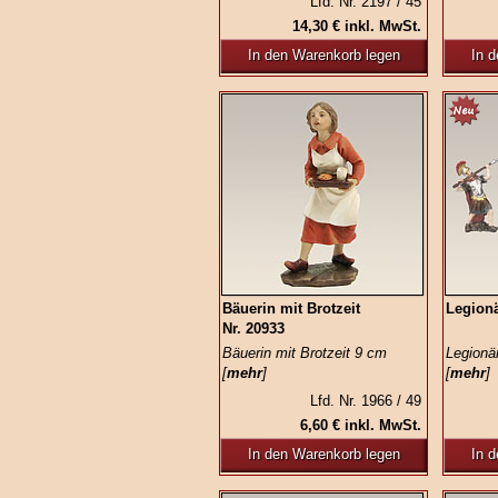
Lfd. Nr. 2197 / 45
14,30 € inkl. MwSt.
In den Warenkorb legen
In 
Bäuerin mit Brotzeit
Legionä
Nr. 20933
Bäuerin mit Brotzeit 9 cm
Legionär
[
mehr
]
[
mehr
]
Lfd. Nr. 1966 / 49
6,60 € inkl. MwSt.
In den Warenkorb legen
In 