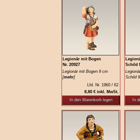
Legionär mit Bogen
Legionä
Nr. 20927
Schild 
Legionär mit Bogen 9 cm
Legionä
[
mehr
]
Schild 
Lfd. Nr. 1960 / 62
8,80 € inkl. MwSt.
In den Warenkorb legen
In 