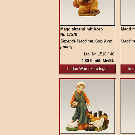
Magd sitzend mit Korb
Magd mi
Nr. 17570
Sitzende Magd mit Korb 9 cm
Magd mi
[
mehr
]
Lfd. Nr. 1516 / 40
4,80 € inkl. MwSt.
In den Warenkorb legen
In 