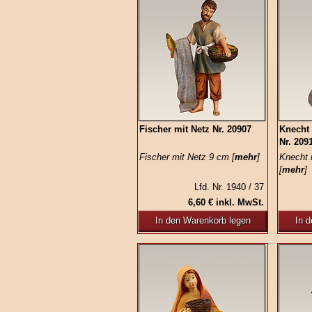
Fischer mit Netz Nr. 20907
Knecht
Nr. 209
Fischer mit Netz 9 cm [
mehr
]
Knecht 
[
mehr
]
Lfd. Nr. 1940 / 37
6,60 € inkl. MwSt.
In den Warenkorb legen
In 