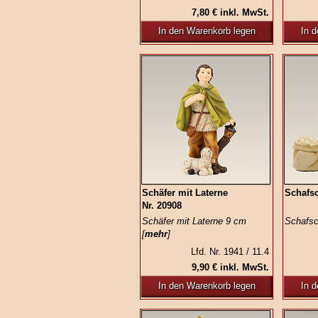
7,80 € inkl. MwSt.
In den Warenkorb legen
In 
Schäfer mit Laterne
Schafsc
Nr. 20908
Schäfer mit Laterne 9 cm
Schafsc
[
mehr
]
Lfd. Nr. 1941 / 11.4
9,90 € inkl. MwSt.
In den Warenkorb legen
In 