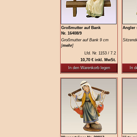
Großmutter auf Bank
Angler 
Nr. 16408/9
Großmutter auf Bank 9 cm
Sitzend
[
mehr
]
Lfd. Nr. 1153 / 7.2
10,70 € inkl. MwSt.
In den Warenkorb legen
In 