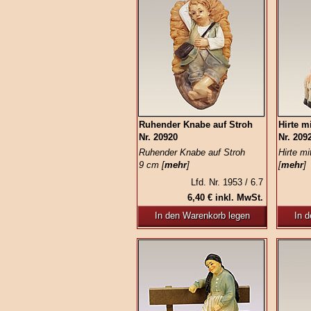
Ruhender Knabe auf Stroh
Hirte m
Nr. 20920
Nr. 209
Ruhender Knabe auf Stroh
Hirte m
9 cm [
mehr
]
[
mehr
]
Lfd. Nr. 1953 / 6.7
6,40 € inkl. MwSt.
In den Warenkorb legen
In 