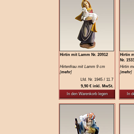
Hirtin mit Lamm Nr. 20912
Hirtin 
Nr. 153
Hirtenfrau mit Lamm 9 cm
Hirtin 
[
mehr
]
[
mehr
]
Lfd. Nr. 1945 / 11.7
9,90 € inkl. MwSt.
In den Warenkorb legen
In 