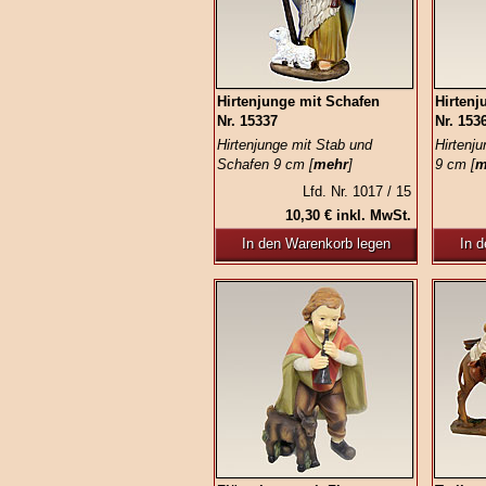
Hirtenjunge mit Schafen
Hirtenj
Nr. 15337
Nr. 153
Hirtenjunge mit Stab und
Hirtenj
Schafen 9 cm [
mehr
]
9 cm [
m
Lfd. Nr. 1017 / 15
10,30 € inkl. MwSt.
In den Warenkorb legen
In 