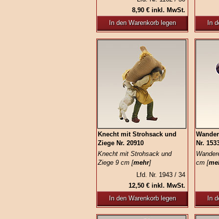
8,90 € inkl. MwSt.
In den Warenkorb legen
In 
Knecht mit Strohsack und
Wander
Ziege Nr. 20910
Nr. 153
Knecht mit Strohsack und
Wandere
Ziege 9 cm [
mehr
]
cm [
me
Lfd. Nr. 1943 / 34
12,50 € inkl. MwSt.
In den Warenkorb legen
In 