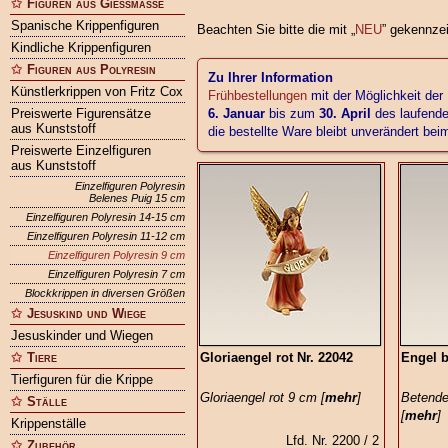
Figuren aus Gießmasse
Spanische Krippenfiguren
Beachten Sie bitte die mit „
NEU
” gekennze
Kindliche Krippenfiguren
Figuren aus Polyresin
Zu Ihrer Information
Künstlerkrippen von Fritz Cox
Frühbestellungen
mit der Möglichkeit der
Preiswerte Figurensätze
6. Januar
bis zum
30. April
des laufende
aus Kunststoff
die bestellte Ware bleibt unverändert be
Preiswerte Einzelfiguren
aus Kunststoff
Einzelfiguren Polyresin
Belenes Puig 15 cm
Einzelfiguren Polyresin 14-15 cm
Einzelfiguren Polyresin 11-12 cm
Einzelfiguren Polyresin 9 cm
Einzelfiguren Polyresin 7 cm
Blockkrippen in diversen Größen
Jesuskind und Wiege
Jesuskinder und Wiegen
Tiere
Gloriaengel rot Nr. 22042
Engel b
Tierfiguren für die Krippe
Gloriaengel rot 9 cm [
mehr
]
Betende
Ställe
[
mehr
]
Krippenställe
Lfd. Nr. 2200 / 2
Zubehör