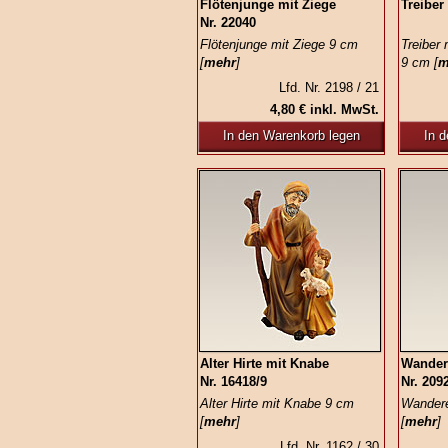
Flötenjunge mit Ziege
Treiber
Nr. 22040
Flötenjunge mit Ziege 9 cm
Treiber
[
mehr
]
9 cm [
m
Lfd. Nr. 2198 / 21
4,80 € inkl. MwSt.
In den Warenkorb legen
In 
Alter Hirte mit Knabe
Wander
Nr. 16418/9
Nr. 209
Alter Hirte mit Knabe 9 cm
Wandere
[
mehr
]
[
mehr
]
Lfd. Nr. 1162 / 30