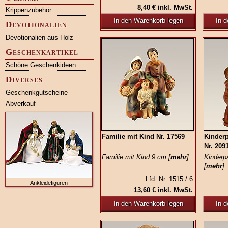
8,40 € inkl. MwSt.
Krippenzubehör
In den Warenkorb legen
In 
Devotionalien
Devotionalien aus Holz
Geschenkartikel
Schöne Geschenkideen
Diverses
Geschenkgutscheine
Abverkauf
Familie mit Kind Nr. 17569
Kinder
Nr. 209
Familie mit Kind 9 cm [
mehr
]
Kinderp
[
mehr
]
Lfd. Nr. 1515 / 6
Ankleidefiguren
13,60 € inkl. MwSt.
In den Warenkorb legen
In 