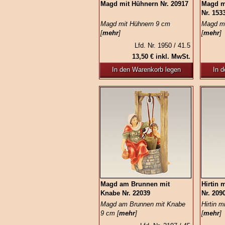
Magd mit Hühnern Nr. 20917
Magd m
Nr. 153
Magd mit Hühnern 9 cm
Magd mi
[
mehr
]
[
mehr
]
Lfd. Nr. 1950 / 41.5
13,50 € inkl. MwSt.
In den Warenkorb legen
In 
Magd am Brunnen mit
Hirtin 
Knabe Nr. 22039
Nr. 209
Magd am Brunnen mit Knabe
Hirtin 
9 cm [
mehr
]
[
mehr
]