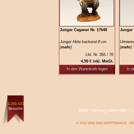
Junger Caganer Nr. 17648
Junger 
Junger Hirte kackend 8 cm
Urinier
[
mehr
]
[
mehr
]
Lfd. Nr. 355 / 70
4,90 € inkl. MwSt.
In den Warenkorb legen
In 
3.260.433
Besuche
AGB
·
Vertrag widerrufen
·
L
© 2012-2026 DAS KRIPPENHAUS · Wilf