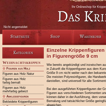
Ihr Onlineshop für Krip
Das Kri
Nicht angemeldet
Startseite
Shop
Warenkorb
Einzelne Krippenfiguren
Kategorien
in Figurengröße 9 cm
Weihnachtskrippen
Wie bereits angekündigt und inzwischen a
Figuren aus Holz
in Zukunft die Krippenfiguren aus dem Kunst
Größe 9 cm nicht weiter nach den bekannte
Figuren aus Holz Natur
Die meisten Polyresinfiguren, die Handwerk
Figuren aus Holz
darstellen, sind universell für alle Sortimen
farbig bemalt
Figuren aus Holz
Bei den ausgeführten Krippenfiguren der G
mehrfarbig gebeizt
Figuren aus verschiedenen Sortimenten und
Ankleidefiguren
können daher in der Ausführung, dem verwe
Bemalung und tatsächlicher Größe geringfü
Bekleidete Krippenfiguren
abweichen.