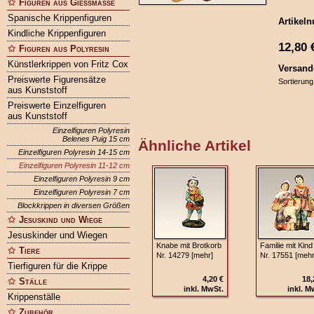
Figuren aus Gießmasse
Spanische Krippenfiguren
Artikel
Kindliche Krippenfiguren
12,80
Figuren aus Polyresin
Künstlerkrippen von Fritz Cox
Versand
Preiswerte Figurensätze
Sortierung
aus Kunststoff
Preiswerte Einzelfiguren
aus Kunststoff
Einzelfiguren Polyresin
Belenes Puig 15 cm
Ähnliche Artikel
Einzelfiguren Polyresin 14-15 cm
Einzelfiguren Polyresin 11-12 cm
Einzelfiguren Polyresin 9 cm
Einzelfiguren Polyresin 7 cm
Blockkrippen in diversen Größen
Jesuskind und Wiege
Jesuskinder und Wiegen
Knabe mit Brotkorb
Familie mit Kind
Tiere
Nr. 14279 [mehr]
Nr. 17551 [mehr
Tierfiguren für die Krippe
4,20 €
18,
Ställe
inkl. MwSt.
inkl. M
Krippenställe
Zubehör