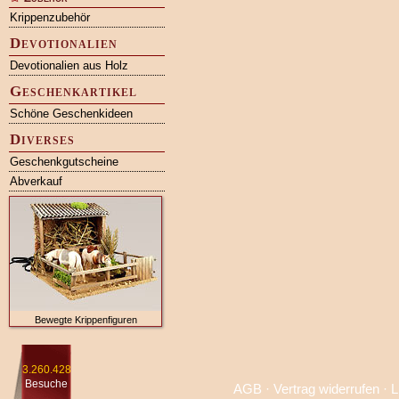
Krippenzubehör
Devotionalien
Devotionalien aus Holz
Geschenkartikel
Schöne Geschenkideen
Diverses
Geschenkgutscheine
Abverkauf
Bewegte Krippenfiguren
3.260.428
Besuche
AGB
·
Vertrag widerrufen
·
L