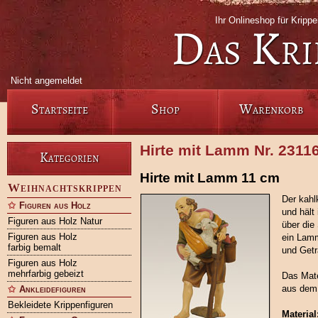
Ihr Onlineshop für Krip
Das Kri
Nicht angemeldet
Startseite
Shop
Warenkorb
Hirte mit Lamm Nr. 2311
Kategorien
Hirte mit Lamm 11 cm
Weihnachtskrippen
Der kahl
Figuren aus Holz
und hält
Figuren aus Holz Natur
über die
Figuren aus Holz
ein Lamm
farbig bemalt
und Getr
Figuren aus Holz
mehrfarbig gebeizt
Das Mate
aus dem 
Ankleidefiguren
Bekleidete Krippenfiguren
Material