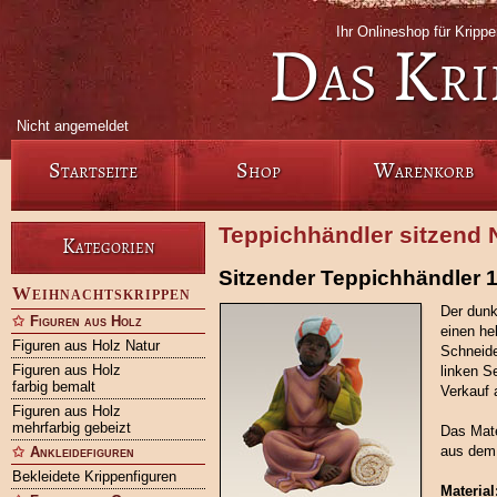
Ihr Onlineshop für Krip
Das Kri
Nicht angemeldet
Startseite
Shop
Warenkorb
Teppichhändler sitzend 
Kategorien
Sitzender Teppichhändler 
Weihnachtskrippen
Der dunk
Figuren aus Holz
einen hel
Figuren aus Holz Natur
Schneide
Figuren aus Holz
linken Se
farbig bemalt
Verkauf 
Figuren aus Holz
mehrfarbig gebeizt
Das Mate
aus dem 
Ankleidefiguren
Bekleidete Krippenfiguren
Material