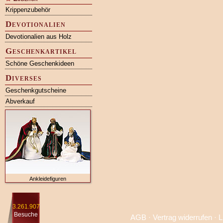
Krippenzubehör
Devotionalien
Devotionalien aus Holz
Geschenkartikel
Schöne Geschenkideen
Diverses
Geschenkgutscheine
Abverkauf
Ankleidefiguren
3.261.907
Besuche
AGB
·
Vertrag widerrufen
·
L