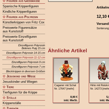
Figuren aus Gießmasse
Spanische Krippenfiguren
Artikel
Kindliche Krippenfiguren
12,10
Figuren aus Polyresin
Künstlerkrippen von Fritz Cox
Versand
Preiswerte Figurensätze
Sortierung
aus Kunststoff
Preiswerte Einzelfiguren
aus Kunststoff
Einzelfiguren Polyresin
Belenes Puig 15 cm
Ähnliche Artikel
Einzelfiguren Polyresin 14-15 cm
Einzelfiguren Polyresin 11-12 cm
Einzelfiguren Polyresin 9 cm
Einzelfiguren Polyresin 7 cm
Blockkrippen in diversen Größen
Jesuskind und Wiege
Jesuskinder und Wiegen
Caganer mit Schal
Hirte mit Reisk
Tiere
Nr. 17647 [mehr]
Nr. 14273 [mehr
Tierfiguren für die Krippe
8,90 €
5,
Ställe
inkl. MwSt.
inkl. M
Krippenställe
Zubehör