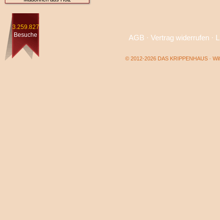
3.259.827
Besuche
AGB
·
Vertrag widerrufen
·
L
© 2012-2026 DAS KRIPPENHAUS · Wilf