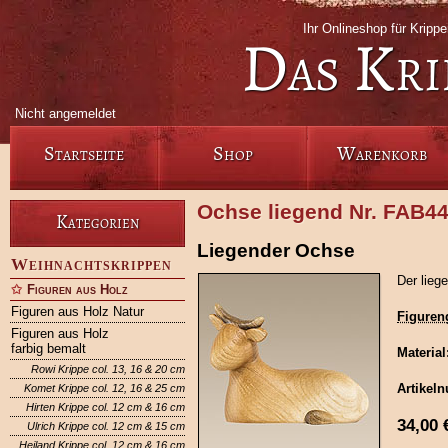
Ihr Onlineshop für Krip
Das Kri
Nicht angemeldet
Startseite
Shop
Warenkorb
Ochse liegend Nr. FAB4
Kategorien
Liegender Ochse
Weihnachtskrippen
Der lieg
Figuren aus Holz
Figuren aus Holz Natur
Figuren
Figuren aus Holz
farbig bemalt
Material
Rowi Krippe col. 13, 16 & 20 cm
Artikel
Komet Krippe col. 12, 16 & 25 cm
Hirten Krippe col. 12 cm & 16 cm
34,00
Ulrich Krippe col. 12 cm & 15 cm
Heiland Krippe col. 12 cm & 16 cm