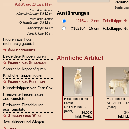
Versand
Fabelkrippe 12 cm & 15 cm
Sortierung
Pater Arno Krippe
Ausführungen
Alpenländischer Stil 12 cm
Pater Arno Krippe
#2154
· 12 cm ·
Fabelkrippe Nr
Orientalischer Stil 12 cm
Alpenkrippe 14 cm
#152154
· 15 cm ·
Fabelkrippe Nr
Alpenkrippe 10 cm
Figuren aus Holz
mehrfarbig gebeizt
Ankleidefiguren
Bekleidete Krippenfiguren
Ähnliche Artikel
Figuren aus Gießmasse
Spanische Krippenfiguren
Kindliche Krippenfiguren
Figuren aus Polyresin
Künstlerkrippen von Fritz Cox
Preiswerte Figurensätze
aus Kunststoff
Hirte stehend mit
Esel stehend
Lamm
Nr. FAB4413-12
Preiswerte Einzelfiguren
Nr. FAB4408-12
[mehr]
aus Kunststoff
[mehr]
36,00 €
34,
Jesuskind und Wiege
inkl. MwSt.
inkl. M
Jesuskinder und Wiegen
Tiere