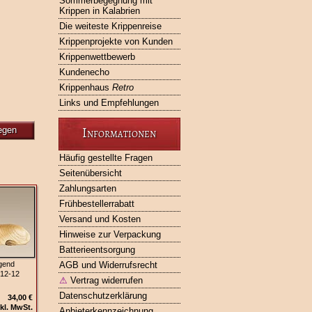
Sommerbegegnung mit
Krippen in Kalabrien
Die weiteste Krippenreise
Krippenprojekte von Kunden
Krippenwettbewerb
Kundenecho
Krippenhaus
Retro
Links und Empfehlungen
Informationen
egen
Häufig gestellte Fragen
Seitenübersicht
Zahlungsarten
Frühbestellerrabatt
Versand und Kosten
Hinweise zur Verpackung
Batterieentsorgung
gend
AGB und Widerrufsrecht
12-12
⚠
Vertrag widerrufen
Datenschutzerklärung
34,00 €
kl. MwSt.
Anbieterkennzeichnung