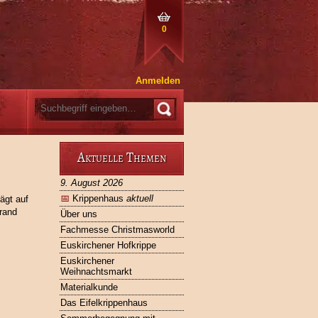
0
Anmelden
Aktuelle Themen
9. August 2026
📅
Krippenhaus
aktuell
ägt auf
rand
Über uns
Fachmesse Christmasworld
Euskirchener Hofkrippe
Euskirchener
Weihnachtsmarkt
Materialkunde
Das Eifelkrippenhaus