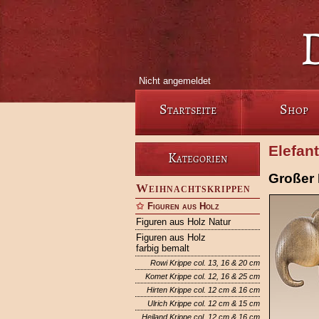
Nicht angemeldet
Startseite
Shop
Elefan
Kategorien
Großer 
Weihnachtskrippen
Figuren aus Holz
Figuren aus Holz Natur
Figuren aus Holz
farbig bemalt
Rowi Krippe col. 13, 16 & 20 cm
Komet Krippe col. 12, 16 & 25 cm
Hirten Krippe col. 12 cm & 16 cm
Ulrich Krippe col. 12 cm & 15 cm
Heiland Krippe col. 12 cm & 16 cm