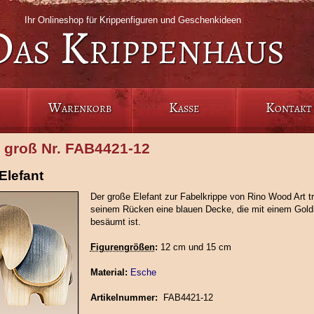
Ihr Onlineshop für Krippenfiguren und Geschenkideen
Das Krippenhaus
Warenkorb
Kasse
Kontakt
t groß Nr. FAB4421-12
Elefant
Der große Elefant zur Fabelkrippe von Rino Wood Art tr
seinem Rücken eine blauen Decke, die mit einem Gold
besäumt ist.
Figurengrößen
:
12 cm und 15 cm
Material:
Esche
Artikelnummer:
FAB4421-12