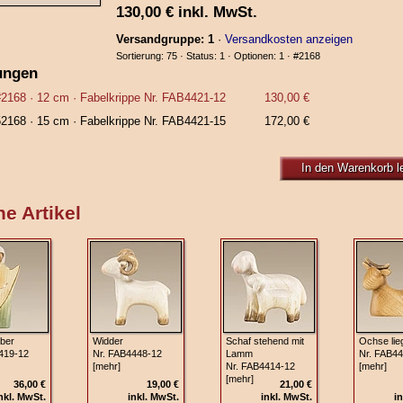
130,00
€
inkl. MwSt.
Versandgruppe: 1
·
Versandkosten anzeigen
Sortierung: 75 · Status: 1 · Optionen: 1 ·
#2168
ungen
#2168
· 12 cm ·
Fabelkrippe Nr. FAB4421-12
130,00 €
52168
· 15 cm ·
Fabelkrippe Nr. FAB4421-15
172,00 €
In den Warenkorb l
e Artikel
iber
Widder
Schaf stehend mit
Ochse lie
419-12
Nr. FAB4448-12
Lamm
Nr. FAB44
[mehr]
Nr. FAB4414-12
[mehr]
[mehr]
36,00 €
19,00 €
21,00 €
nkl. MwSt.
inkl. MwSt.
inkl. MwSt.
in