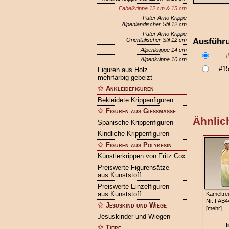
Fabelkrippe 12 cm & 15 cm
Pater Arno Krippe
Alpenländischer Stil 12 cm
Pater Arno Krippe
Ausführ
Orientalischer Stil 12 cm
Alpenkrippe 14 cm
Alpenkrippe 10 cm
#1
Figuren aus Holz
mehrfarbig gebeizt
Ankleidefiguren
Bekleidete Krippenfiguren
Figuren aus Gießmasse
Ähnlich
Spanische Krippenfiguren
Kindliche Krippenfiguren
Figuren aus Polyresin
Künstlerkrippen von Fritz Cox
Preiswerte Figurensätze
aus Kunststoff
Preiswerte Einzelfiguren
aus Kunststoff
Kameltre
Nr. FAB4
Jesuskind und Wiege
[mehr]
Jesuskinder und Wiegen
i
Tiere