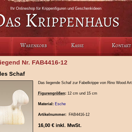
Ihr Onlineshop für Krippenfiguren und Geschenkideen
Das Krippenhaus
Warenkorb
Kasse
Kontakt
liegend Nr. FAB4416-12
des Schaf
Das liegende Schaf zur Fabelkrippe von Rino Wood Art
Figurengrößen
:
12 cm und 15 cm
Material:
Esche
Artikelnummer:
FAB4416-12
16,00
€
inkl. MwSt.