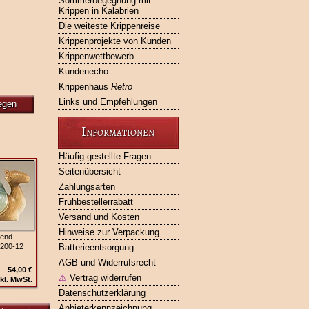
Sommerbegegnung mit
Krippen in Kalabrien
Die weiteste Krippenreise
Krippenprojekte von Kunden
Krippenwettbewerb
Kundenecho
Krippenhaus
Retro
Links und Empfehlungen
egen
Informationen
Häufig gestellte Fragen
Seitenübersicht
Zahlungsarten
Frühbestellerrabatt
Versand und Kosten
Hinweise zur Verpackung
gend
4200-12
Batterieentsorgung
AGB und Widerrufsrecht
54,00 €
⚠
Vertrag widerrufen
kl. MwSt.
Datenschutzerklärung
Anbieterkennzeichnung