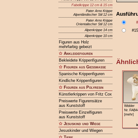
Fabelkrippe 12 cm & 15 cm
Pater Arno Krippe
Ausführ
Alpenländischer Stil 12 cm
Pater Arno Krippe
Orientalischer Stil 12 cm
Alpenkrippe 14 cm
#1
Alpenkrippe 10 cm
Figuren aus Holz
mehrfarbig gebeizt
Ankleidefiguren
Bekleidete Krippenfiguren
Ähnlich
Figuren aus Gießmasse
Spanische Krippenfiguren
Kindliche Krippenfiguren
Figuren aus Polyresin
Künstlerkrippen von Fritz Cox
Preiswerte Figurensätze
aus Kunststoff
Widder
Nr. FAB4
Preiswerte Einzelfiguren
[mehr]
aus Kunststoff
Jesuskind und Wiege
i
Jesuskinder und Wiegen
Tiere