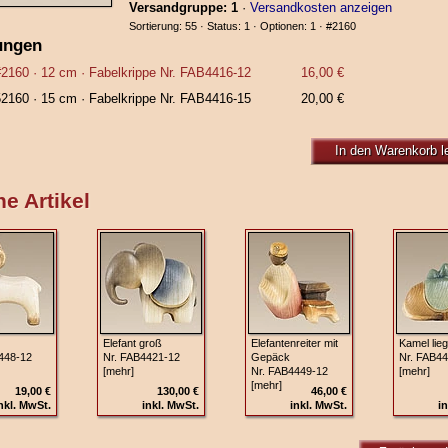
Versandgruppe: 1
·
Versandkosten anzeigen
Sortierung: 55 · Status: 1 · Optionen: 1 ·
#2160
ungen
#2160
· 12 cm ·
Fabelkrippe Nr. FAB4416-12
16,00 €
52160
· 15 cm ·
Fabelkrippe Nr. FAB4416-15
20,00 €
In den Warenkorb l
e Artikel
Elefant groß
Elefantenreiter mit
Kamel lie
448-12
Nr. FAB4421-12
Gepäck
Nr. FAB4
[mehr]
Nr. FAB4449-12
[mehr]
[mehr]
19,00 €
130,00 €
46,00 €
nkl. MwSt.
inkl. MwSt.
inkl. MwSt.
in