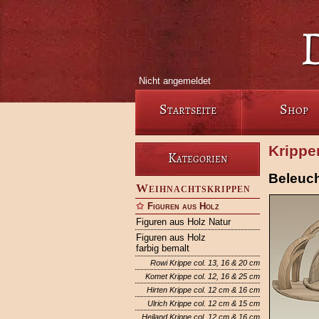
Nicht angemeldet
Startseite
Shop
Krippe
Kategorien
Beleuch
Weihnachtskrippen
Figuren aus Holz
Figuren aus Holz Natur
Figuren aus Holz
farbig bemalt
Rowi Krippe col. 13, 16 & 20 cm
Komet Krippe col. 12, 16 & 25 cm
Hirten Krippe col. 12 cm & 16 cm
Ulrich Krippe col. 12 cm & 15 cm
Heiland Krippe col. 12 cm & 16 cm