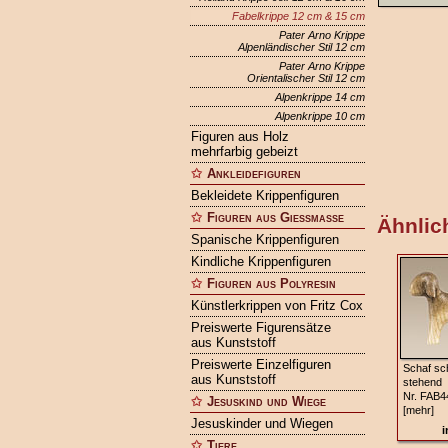
Fabelkrippe 12 cm & 15 cm
Pater Arno Krippe
Alpenländischer Stil 12 cm
Pater Arno Krippe
Orientalischer Stil 12 cm
Alpenkrippe 14 cm
Alpenkrippe 10 cm
Figuren aus Holz
mehrfarbig gebeizt
Ankleidefiguren
Bekleidete Krippenfiguren
Figuren aus Gießmasse
Ähnlich
Spanische Krippenfiguren
Kindliche Krippenfiguren
Figuren aus Polyresin
Künstlerkrippen von Fritz Cox
Preiswerte Figurensätze
aus Kunststoff
Preiswerte Einzelfiguren
Schaf sc
aus Kunststoff
stehend
Nr. FAB4
Jesuskind und Wiege
[mehr]
Jesuskinder und Wiegen
i
Tiere