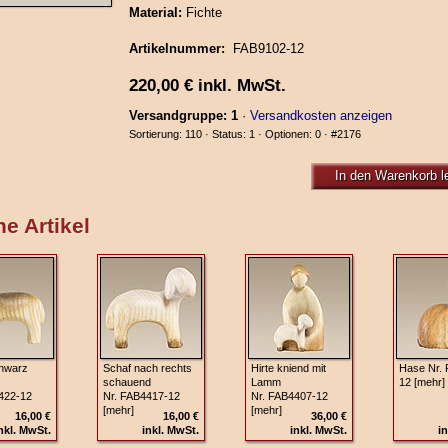
Material:
Fichte
Artikelnummer:
FAB9102-12
220,00
€
inkl. MwSt.
Versandgruppe: 1
·
Versandkosten anzeigen
Sortierung: 110 · Status: 1 · Optionen: 0 ·
#2176
In den Warenkorb l
e Artikel
hwarz
Schaf nach rechts
Hirte kniend mit
Hase Nr.
schauend
Lamm
12 [mehr]
422-12
Nr. FAB4417-12
Nr. FAB4407-12
[mehr]
[mehr]
16,00 €
16,00 €
36,00 €
nkl. MwSt.
inkl. MwSt.
inkl. MwSt.
in