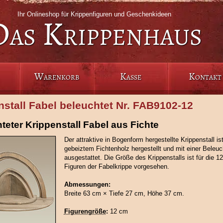
Ihr Onlineshop für Krippenfiguren und Geschenkideen
Das Krippenhaus
Warenkorb
Kasse
Kontakt
nstall Fabel beleuchtet Nr. FAB9102-12
teter Krippenstall Fabel aus Fichte
Der attraktive in Bogenform hergestellte Krippenstall is
gebeiztem Fichtenholz hergestellt und mit einer Beleu
ausgestattet. Die Größe des Krippenstalls ist für die 
Figuren der Fabelkrippe vorgesehen.
Abmessungen:
Breite 63 cm × Tiefe 27 cm, Höhe 37 cm.
Figurengröße
:
12 cm