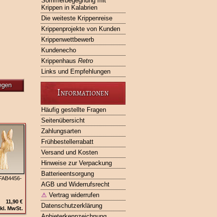
Sommerbegegnung mit
Krippen in Kalabrien
Die weiteste Krippenreise
Krippenprojekte von Kunden
Krippenwettbewerb
Kundenecho
Krippenhaus
Retro
Links und Empfehlungen
egen
Informationen
Häufig gestellte Fragen
Seitenübersicht
Zahlungsarten
Frühbestellerrabatt
Versand und Kosten
Hinweise zur Verpackung
Batterieentsorgung
 FAB4456-
AGB und Widerrufsrecht
⚠
Vertrag widerrufen
11,90 €
Datenschutzerklärung
kl. MwSt.
Anbieterkennzeichnung