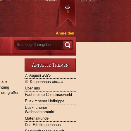
0
Anmelden
Aktuelle Themen
7. August 2026
📅
Krippenhaus
aktuell
t aus
chtung
Über uns
12 cm großen
Fachmesse Christmasworld
Euskirchener Hofkrippe
Euskirchener
Weihnachtsmarkt
Materialkunde
Das Eifelkrippenhaus