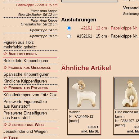
Fabelkrippe 12 cm & 15 cm
Versand
Pater Arno Krippe
Sortierung
Alpenländischer Stil 12 cm
Ausführungen
Pater Arno Krippe
Orientalischer Stil 12 cm
#2161
· 12 cm ·
Fabelkrippe Nr
Alpenkrippe 14 cm
#152161
· 15 cm ·
Fabelkrippe Nr
Alpenkrippe 10 cm
Figuren aus Holz
mehrfarbig gebeizt
Ankleidefiguren
Bekleidete Krippenfiguren
Ähnliche Artikel
Figuren aus Gießmasse
Spanische Krippenfiguren
Kindliche Krippenfiguren
Figuren aus Polyresin
Künstlerkrippen von Fritz Cox
Preiswerte Figurensätze
aus Kunststoff
Widder
Hirte kniend mit
Preiswerte Einzelfiguren
Nr. FAB4448-12
Lamm
aus Kunststoff
[mehr]
Nr. FAB4407-12
Jesuskind und Wiege
[mehr]
19,00 €
36,
Jesuskinder und Wiegen
inkl. MwSt.
inkl. M
Tiere