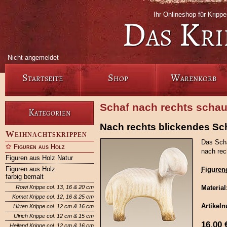
Ihr Onlineshop für Krip
Das Kri
Nicht angemeldet
Startseite
Shop
Warenkorb
Schaf nach rechts scha
Kategorien
Nach rechts blickendes Sc
Weihnachtskrippen
Das Scha
Figuren aus Holz
nach rec
Figuren aus Holz Natur
Figuren aus Holz
Figuren
farbig bemalt
Rowi Krippe col. 13, 16 & 20 cm
Material
Komet Krippe col. 12, 16 & 25 cm
Artikel
Hirten Krippe col. 12 cm & 16 cm
Ulrich Krippe col. 12 cm & 15 cm
16,00
Heiland Krippe col. 12 cm & 16 cm