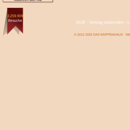
3.259.909
Besuche
AGB
·
Vertrag widerrufen
·
L
© 2012-2026 DAS KRIPPENHAUS · Wilf