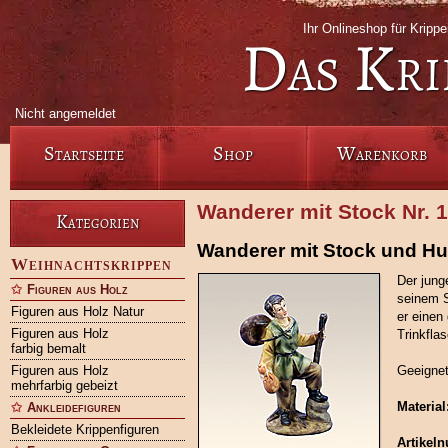
Ihr Onlineshop für Krip
Das Kri
Nicht angemeldet
Startseite
Shop
Warenkorb
Wanderer mit Stock Nr. 
Kategorien
Wanderer mit Stock und Hu
Weihnachtskrippen
Der jung
Figuren aus Holz
seinem S
Figuren aus Holz Natur
er einen
Figuren aus Holz
Trinkfla
farbig bemalt
Figuren aus Holz
Geeignet
mehrfarbig gebeizt
Material
Ankleidefiguren
Bekleidete Krippenfiguren
Artikel