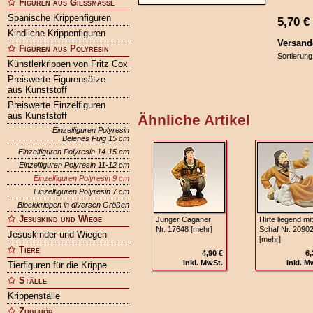
Figuren aus Gießmasse
Spanische Krippenfiguren
5,70
€
Kindliche Krippenfiguren
Versand
Figuren aus Polyresin
Sortierung
Künstlerkrippen von Fritz Cox
Preiswerte Figurensätze
aus Kunststoff
Preiswerte Einzelfiguren
aus Kunststoff
Ähnliche Artikel
Einzelfiguren Polyresin
Belenes Puig 15 cm
Einzelfiguren Polyresin 14-15 cm
Einzelfiguren Polyresin 11-12 cm
Einzelfiguren Polyresin 9 cm
Einzelfiguren Polyresin 7 cm
Blockkrippen in diversen Größen
Jesuskind und Wiege
Junger Caganer
Hirte liegend mit
Nr. 17648 [mehr]
Schaf Nr. 2090
Jesuskinder und Wiegen
[mehr]
Tiere
4,90 €
6,
inkl. MwSt.
inkl. M
Tierfiguren für die Krippe
Ställe
Krippenställe
Zubehör