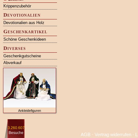
Krippenzubehör
Devotionalien
Devotionalien aus Holz
Geschenkartikel
Schöne Geschenkideen
Diverses
Geschenkgutscheine
Abverkauf
Ankleidefiguren
3.260.607
Besuche
AGB
·
Vertrag widerrufen
·
L