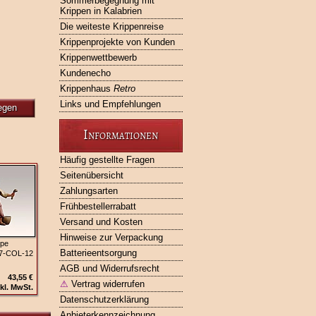
Sommerbegegnung mit
Krippen in Kalabrien
Die weiteste Krippenreise
Krippenprojekte von Kunden
Krippenwettbewerb
Kundenecho
Krippenhaus
Retro
Links und Empfehlungen
egen
Informationen
Häufig gestellte Fragen
Seitenübersicht
Zahlungsarten
Frühbestellerrabatt
Versand und Kosten
Hinweise zur Verpackung
ppe
Batterieentsorgung
27‑COL‑12
AGB und Widerrufsrecht
43,55 €
⚠
Vertrag widerrufen
kl. MwSt.
Datenschutzerklärung
Anbieterkennzeichnung