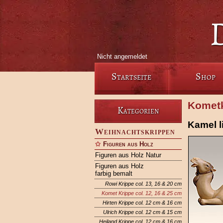
Nicht angemeldet
Startseite
Shop
Kometk
Kategorien
Kamel l
Weihnachtskrippen
Figuren aus Holz
Figuren aus Holz Natur
Figuren aus Holz
farbig bemalt
Rowi Krippe col. 13, 16 & 20 cm
Komet Krippe col. 12, 16 & 25 cm
Hirten Krippe col. 12 cm & 16 cm
Ulrich Krippe col. 12 cm & 15 cm
Heiland Krippe col. 12 cm & 16 cm