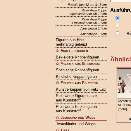
Fabelkrippe 12 cm & 15 cm
Ausführ
Pater Arno Krippe
Alpenländischer Stil 12 cm
Pater Arno Krippe
Orientalischer Stil 12 cm
Alpenkrippe 14 cm
#
Alpenkrippe 10 cm
Figuren aus Holz
mehrfarbig gebeizt
Ankleidefiguren
Bekleidete Krippenfiguren
Ähnlich
Figuren aus Gießmasse
Spanische Krippenfiguren
Kindliche Krippenfiguren
Figuren aus Polyresin
Künstlerkrippen von Fritz Cox
Preiswerte Figurensätze
aus Kunststoff
Kometkri
Nr. 9000
Preiswerte Einzelfiguren
[mehr]
aus Kunststoff
Jesuskind und Wiege
i
Jesuskinder und Wiegen
Tiere