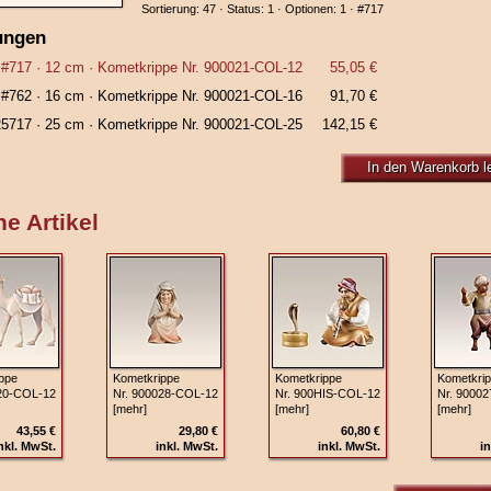
Sortierung: 47 · Status: 1 · Optionen: 1 ·
#717
ungen
#717
· 12 cm ·
Kometkrippe Nr. 900021‑COL-12
55,05 €
#762
· 16 cm ·
Kometkrippe Nr. 900021‑COL-16
91,70 €
25717
· 25 cm ·
Kometkrippe Nr. 900021‑COL-25
142,15 €
In den Warenkorb l
e Artikel
ppe
Kometkrippe
Kometkrippe
Kometkri
20‑COL‑12
Nr. 900028‑COL‑12
Nr. 900HIS‑COL‑12
Nr. 9000
[mehr]
[mehr]
[mehr]
43,55 €
29,80 €
60,80 €
nkl. MwSt.
inkl. MwSt.
inkl. MwSt.
in