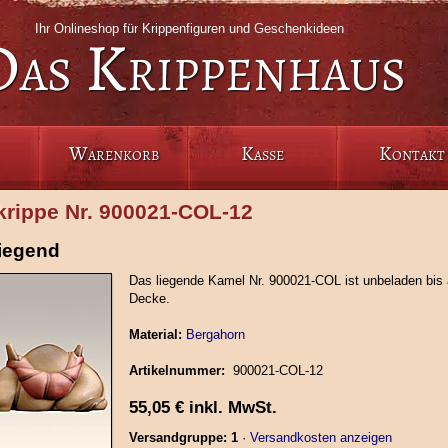
Ihr Onlineshop für Krippenfiguren und Geschenkideen
Das Krippenhaus
Warenkorb
Kasse
Kontakt
rippe Nr. 900021‑COL‑12
iegend
Das liegende Kamel Nr. 900021-COL ist unbeladen bis 
Decke.
Material:
Bergahorn
Artikelnummer:
900021‑COL‑12
55,05
€
inkl. MwSt.
Versandgruppe: 1
·
Versandkosten anzeigen