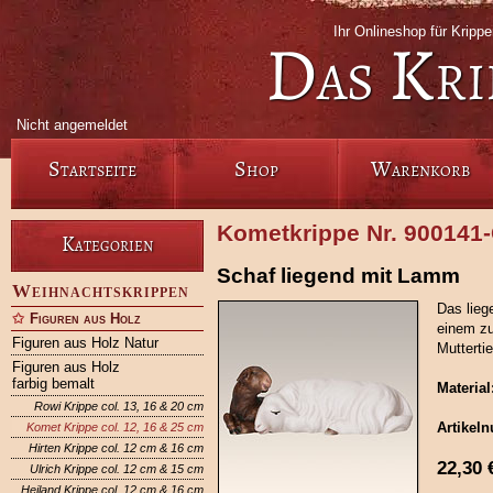
Ihr Onlineshop für Krip
Das Kri
Nicht angemeldet
Startseite
Shop
Warenkorb
Kometkrippe Nr. 900141
Kategorien
Schaf liegend mit Lamm
Weihnachtskrippen
Das lieg
Figuren aus Holz
einem zu
Figuren aus Holz Natur
Muttertie
Figuren aus Holz
farbig bemalt
Material
Rowi Krippe col. 13, 16 & 20 cm
Artikel
Komet Krippe col. 12, 16 & 25 cm
Hirten Krippe col. 12 cm & 16 cm
22,30
Ulrich Krippe col. 12 cm & 15 cm
Heiland Krippe col. 12 cm & 16 cm