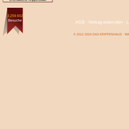
3.259.602
Besuche
AGB
·
Vertrag widerrufen
·
L
© 2012-2026 DAS KRIPPENHAUS · Wilf