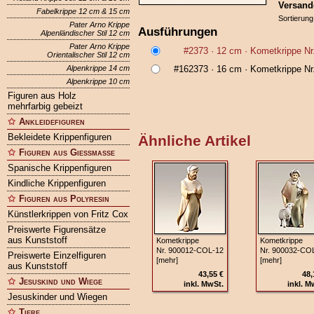
Versand
Fabelkrippe 12 cm & 15 cm
Sortierung
Pater Arno Krippe
Ausführungen
Alpenländischer Stil 12 cm
Pater Arno Krippe
#2373
· 12 cm ·
Kometkrippe Nr
Orientalischer Stil 12 cm
Alpenkrippe 14 cm
#162373
· 16 cm ·
Kometkrippe Nr
Alpenkrippe 10 cm
Figuren aus Holz
mehrfarbig gebeizt
Ankleidefiguren
Bekleidete Krippenfiguren
Ähnliche Artikel
Figuren aus Gießmasse
Spanische Krippenfiguren
Kindliche Krippenfiguren
Figuren aus Polyresin
Künstlerkrippen von Fritz Cox
Preiswerte Figurensätze
aus Kunststoff
Kometkrippe
Kometkrippe
Nr. 900012‑COL‑12
Nr. 900032‑CO
Preiswerte Einzelfiguren
[mehr]
[mehr]
aus Kunststoff
43,55 €
48,
Jesuskind und Wiege
inkl. MwSt.
inkl. M
Jesuskinder und Wiegen
Tiere