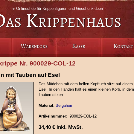
Ihr Onlineshop für Krippenfiguren und Geschenkideen
Das Krippenhaus
Warenkorb
Kasse
Kontakt
rippe Nr. 900029‑COL‑12
 mit Tauben auf Esel
Das Mädchen mit dem hellen Kopftuch sitzt auf einem 
Esel. In den Händen hält es einen kleinen Korb, in de
Tauben sitzen.
Material:
Bergahorn
Artikelnummer:
900029‑COL‑12
34,40
€
inkl. MwSt.