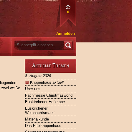
0
Anmelden
Aktuelle Themen
8. August 2026
📅
Krippenhaus
aktuell
liegenden
m zwei weiße
Über uns
Fachmesse Christmasworld
Euskirchener Hofkrippe
Euskirchener
Weihnachtsmarkt
Materialkunde
Das Eifelkrippenhaus