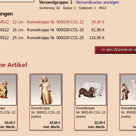
Versandgruppe: 1
·
Versandkosten anzeigen
Sortierung: 42 · Status: 1 · Optionen: 1 ·
#512
ungen
#512
· 12 cm ·
Kometkrippe Nr. 900029-COL-12
34,40 €
16512
· 16 cm ·
Kometkrippe Nr. 900029-COL-16
61,90 €
25512
· 25 cm ·
Kometkrippe Nr. 900029-COL-25
116,95 €
In den Warenkorb l
e Artikel
ppe
Kometkrippe
Kometkrippe
Kometkri
23‑COL‑12
Nr. 900011‑COL‑12
Nr. 900140‑COL‑12
Nr. 9000
[mehr]
[mehr]
[mehr]
43,55 €
43,55 €
22,30 €
nkl. MwSt.
inkl. MwSt.
inkl. MwSt.
in