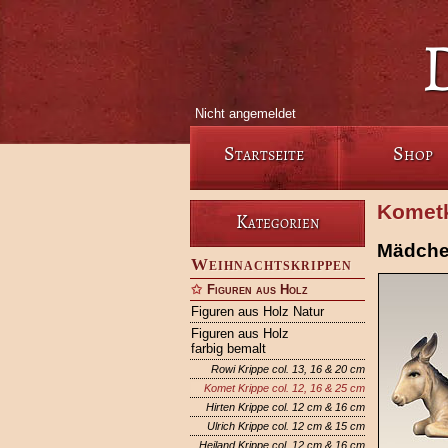
Nicht angemeldet
Startseite
Shop
Kometk
Kategorien
Mädchen
Weihnachtskrippen
Figuren aus Holz
Figuren aus Holz Natur
Figuren aus Holz
farbig bemalt
Rowi Krippe col. 13, 16 & 20 cm
Komet Krippe col. 12, 16 & 25 cm
Hirten Krippe col. 12 cm & 16 cm
Ulrich Krippe col. 12 cm & 15 cm
Heiland Krippe col. 12 cm & 16 cm