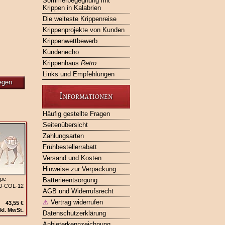
Sommerbegegnung mit
Krippen in Kalabrien
Die weiteste Krippenreise
Krippenprojekte von Kunden
Krippenwettbewerb
Kundenecho
Krippenhaus
Retro
Links und Empfehlungen
egen
Informationen
Häufig gestellte Fragen
Seitenübersicht
Zahlungsarten
Frühbestellerrabatt
Versand und Kosten
Hinweise zur Verpackung
ppe
Batterieentsorgung
20‑COL‑12
AGB und Widerrufsrecht
⚠
Vertrag widerrufen
43,55 €
kl. MwSt.
Datenschutzerklärung
Anbieterkennzeichnung