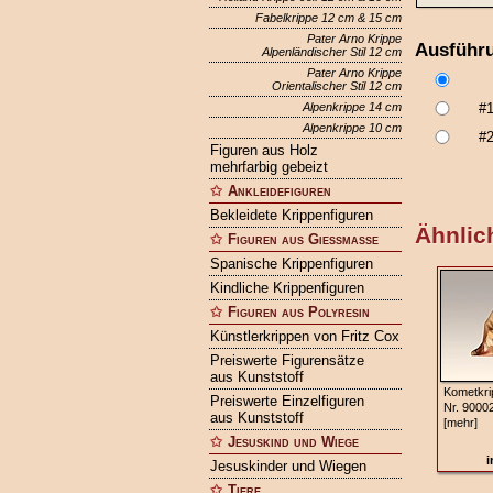
Fabelkrippe 12 cm & 15 cm
Pater Arno Krippe
Ausführ
Alpenländischer Stil 12 cm
Pater Arno Krippe
Orientalischer Stil 12 cm
Alpenkrippe 14 cm
#
Alpenkrippe 10 cm
#
Figuren aus Holz
mehrfarbig gebeizt
Ankleidefiguren
Bekleidete Krippenfiguren
Ähnlich
Figuren aus Gießmasse
Spanische Krippenfiguren
Kindliche Krippenfiguren
Figuren aus Polyresin
Künstlerkrippen von Fritz Cox
Preiswerte Figurensätze
aus Kunststoff
Kometkri
Preiswerte Einzelfiguren
Nr. 9000
aus Kunststoff
[mehr]
Jesuskind und Wiege
i
Jesuskinder und Wiegen
Tiere