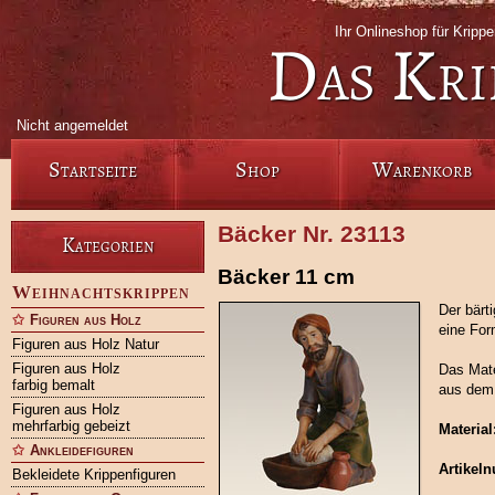
Ihr Onlineshop für Krip
Das Kri
Nicht angemeldet
Startseite
Shop
Warenkorb
Bäcker Nr. 23113
Kategorien
Bäcker 11 cm
Weihnachtskrippen
Der bärt
Figuren aus Holz
eine Form
Figuren aus Holz Natur
Figuren aus Holz
Das Mate
farbig bemalt
aus dem 
Figuren aus Holz
mehrfarbig gebeizt
Material
Ankleidefiguren
Artikel
Bekleidete Krippenfiguren