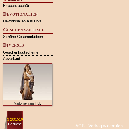
Krippenzubehör
Devotionalien
Devotionalien aus Holz
Geschenkartikel
Schöne Geschenkideen
Diverses
Geschenkgutscheine
Abverkauf
Madonnen aus Holz
3.260.510
Besuche
AGB
·
Vertrag widerrufen
·
L