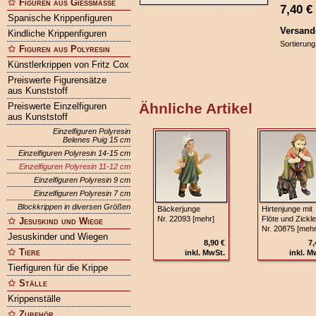
Figuren aus Gießmasse
7,40
€
Spanische Krippenfiguren
Versand
Kindliche Krippenfiguren
Sortierung
Figuren aus Polyresin
Künstlerkrippen von Fritz Cox
Preiswerte Figurensätze
aus Kunststoff
Ähnliche Artikel
Preiswerte Einzelfiguren
aus Kunststoff
Einzelfiguren Polyresin
Belenes Puig 15 cm
Einzelfiguren Polyresin 14-15 cm
Einzelfiguren Polyresin 11-12 cm
Einzelfiguren Polyresin 9 cm
Einzelfiguren Polyresin 7 cm
Blockkrippen in diversen Größen
Bäckerjunge
Hirtenjunge mit
Nr. 22093 [mehr]
Flöte und Zickle
Jesuskind und Wiege
Nr. 20875 [mehr
Jesuskinder und Wiegen
8,90 €
7,
Tiere
inkl. MwSt.
inkl. M
Tierfiguren für die Krippe
Ställe
Krippenställe
Zubehör