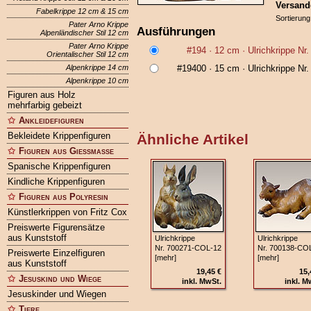
Versand
Fabelkrippe 12 cm & 15 cm
Sortierung
Pater Arno Krippe
Ausführungen
Alpenländischer Stil 12 cm
Pater Arno Krippe
#194
· 12 cm ·
Ulrichkrippe Nr
Orientalischer Stil 12 cm
Alpenkrippe 14 cm
#19400
· 15 cm ·
Ulrichkrippe Nr
Alpenkrippe 10 cm
Figuren aus Holz
mehrfarbig gebeizt
Ankleidefiguren
Bekleidete Krippenfiguren
Ähnliche Artikel
Figuren aus Gießmasse
Spanische Krippenfiguren
Kindliche Krippenfiguren
Figuren aus Polyresin
Künstlerkrippen von Fritz Cox
Preiswerte Figurensätze
aus Kunststoff
Ulrichkrippe
Ulrichkrippe
Nr. 700271‑COL‑12
Nr. 700138‑CO
Preiswerte Einzelfiguren
[mehr]
[mehr]
aus Kunststoff
19,45 €
15,
Jesuskind und Wiege
inkl. MwSt.
inkl. M
Jesuskinder und Wiegen
Tiere