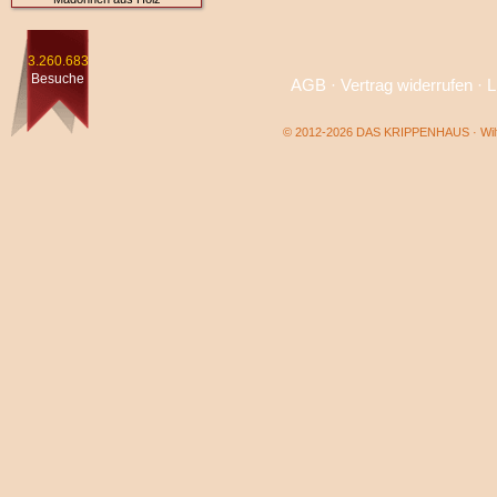
3.260.683
Besuche
AGB
·
Vertrag widerrufen
·
L
© 2012-2026 DAS KRIPPENHAUS · Wilf