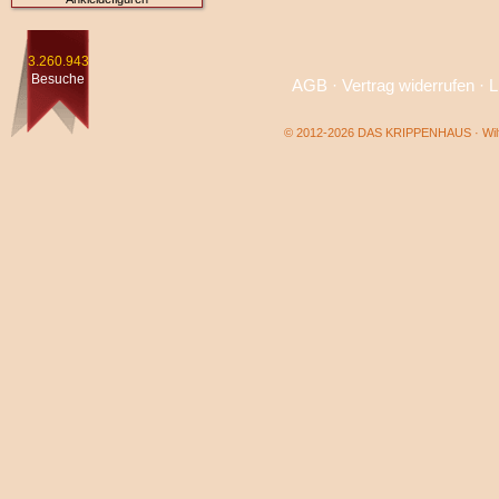
3.260.943
Besuche
AGB
·
Vertrag widerrufen
·
L
© 2012-2026 DAS KRIPPENHAUS · Wilf