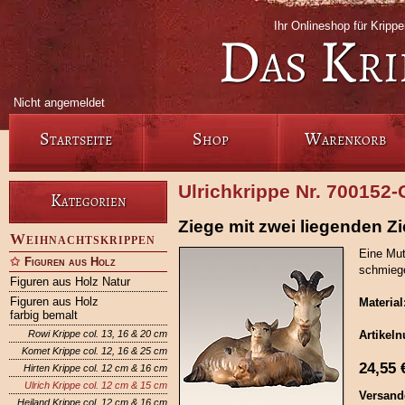
Ihr Onlineshop für Krip
Das Kri
Nicht angemeldet
Startseite
Shop
Warenkorb
Ulrichkrippe Nr. 700152
Kategorien
Ziege mit zwei liegenden Zi
Weihnachtskrippen
Eine Mut
Figuren aus Holz
schmiege
Figuren aus Holz Natur
Figuren aus Holz
Material
farbig bemalt
Rowi Krippe col. 13, 16 & 20 cm
Artikel
Komet Krippe col. 12, 16 & 25 cm
24,55
Hirten Krippe col. 12 cm & 16 cm
Ulrich Krippe col. 12 cm & 15 cm
Versand
Heiland Krippe col. 12 cm & 16 cm