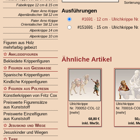
Sortierung
Fabelkrippe 12 cm & 15 cm
Ausführungen
Pater Arno Krippe
Alpenländischer Stil 12 cm
#1691
· 12 cm ·
Ulrichkrippe Nr
Pater Arno Krippe
Orientalischer Stil 12 cm
#151691
· 15 cm ·
Ulrichkrippe Nr
Alpenkrippe 14 cm
Alpenkrippe 10 cm
Figuren aus Holz
mehrfarbig gebeizt
Ankleidefiguren
Ähnliche Artikel
Bekleidete Krippenfiguren
Figuren aus Gießmasse
Spanische Krippenfiguren
Kindliche Krippenfiguren
Figuren aus Polyresin
Künstlerkrippen von Fritz Cox
Preiswerte Figurensätze
Ulrichkrippe
Ulrichkrippe
aus Kunststoff
Nr. 700052‑COL‑12
Nr. 700016‑CO
[mehr]
[mehr]
Preiswerte Einzelfiguren
aus Kunststoff
68,80 €
50,
inkl. MwSt.
inkl. M
Jesuskind und Wiege
Jesuskinder und Wiegen
Tiere