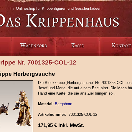
Ihr Onlineshop für Krippenfiguren und Geschenkideen
Das Krippenhaus
Warenkorb
Kasse
Kontakt
krippe Nr. 7001325‑COL‑12
rippe Herbergssuche
Die Blockkrippe „Herbergssuche” Nr. 7001325-COL bes
Josef und Maria, die auf einem Esel sitzt. Die Maria häl
Hand eine Karte, die sie ans Ziel bringen soll.
Material:
Bergahorn
Artikelnummer:
7001325‑COL‑12
171,95
€
inkl. MwSt.