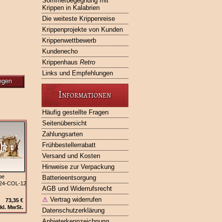
Sommerbegegnung mit
Krippen in Kalabrien
Die weiteste Krippenreise
Krippenprojekte von Kunden
Krippenwettbewerb
Kundenecho
Krippenhaus
Retro
Links und Empfehlungen
egen
Informationen
Häufig gestellte Fragen
Seitenübersicht
Zahlungsarten
Frühbestellerrabatt
Versand und Kosten
Hinweise zur Verpackung
pe
Batterieentsorgung
324‑COL‑12
AGB und Widerrufsrecht
⚠
Vertrag widerrufen
73,35 €
kl. MwSt.
Datenschutzerklärung
Anbieterkennzeichnung