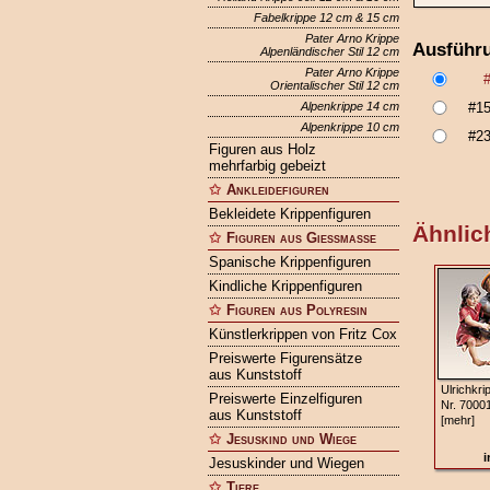
Fabelkrippe 12 cm & 15 cm
Pater Arno Krippe
Ausführ
Alpenländischer Stil 12 cm
Pater Arno Krippe
Orientalischer Stil 12 cm
Alpenkrippe 14 cm
#1
Alpenkrippe 10 cm
#2
Figuren aus Holz
mehrfarbig gebeizt
Ankleidefiguren
Bekleidete Krippenfiguren
Ähnlich
Figuren aus Gießmasse
Spanische Krippenfiguren
Kindliche Krippenfiguren
Figuren aus Polyresin
Künstlerkrippen von Fritz Cox
Preiswerte Figurensätze
aus Kunststoff
Ulrichkri
Preiswerte Einzelfiguren
Nr. 7000
aus Kunststoff
[mehr]
Jesuskind und Wiege
i
Jesuskinder und Wiegen
Tiere