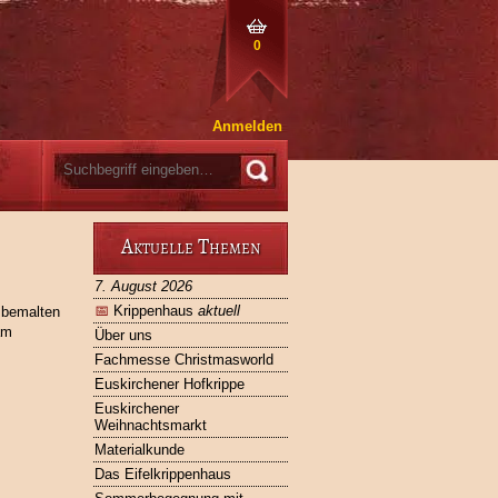
0
Anmelden
Aktuelle Themen
7. August 2026
📅
Krippenhaus
aktuell
 bemalten
am
Über uns
Fachmesse Christmasworld
Euskirchener Hofkrippe
Euskirchener
Weihnachtsmarkt
Materialkunde
Das Eifelkrippenhaus