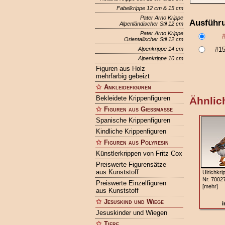
Fabelkrippe 12 cm & 15 cm
Pater Arno Krippe
Ausführ
Alpenländischer Stil 12 cm
Pater Arno Krippe
Orientalischer Stil 12 cm
Alpenkrippe 14 cm
#1
Alpenkrippe 10 cm
Figuren aus Holz
mehrfarbig gebeizt
Ankleidefiguren
Bekleidete Krippenfiguren
Ähnlich
Figuren aus Gießmasse
Spanische Krippenfiguren
Kindliche Krippenfiguren
Figuren aus Polyresin
Künstlerkrippen von Fritz Cox
Preiswerte Figurensätze
aus Kunststoff
Ulrichkri
Nr. 7002
Preiswerte Einzelfiguren
[mehr]
aus Kunststoff
Jesuskind und Wiege
i
Jesuskinder und Wiegen
Tiere