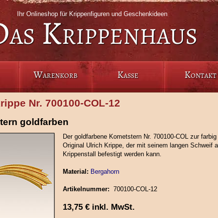
Ihr Onlineshop für Krippenfiguren und Geschenkideen
Das Krippenhaus
Warenkorb
Kasse
Kontakt
krippe Nr. 700100‑COL‑12
ern goldfarben
Der goldfarbene Kometstern Nr. 700100-COL zur farbig
Original Ulrich Krippe, der mit seinem langen Schweif 
Krippenstall befestigt werden kann.
Material:
Bergahorn
Artikelnummer:
700100‑COL‑12
13,75
€
inkl. MwSt.