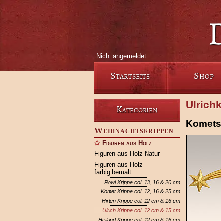
Nicht angemeldet
Startseite
Shop
Ulrich
Kategorien
Kometst
Weihnachtskrippen
Figuren aus Holz
Figuren aus Holz Natur
Figuren aus Holz
farbig bemalt
Rowi Krippe col. 13, 16 & 20 cm
Komet Krippe col. 12, 16 & 25 cm
Hirten Krippe col. 12 cm & 16 cm
Ulrich Krippe col. 12 cm & 15 cm
Heiland Krippe col. 12 cm & 16 cm