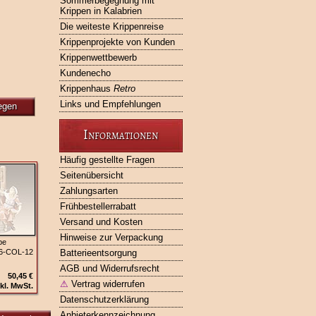
Sommerbegegnung mit
Krippen in Kalabrien
Die weiteste Krippenreise
Krippenprojekte von Kunden
Krippenwettbewerb
Kundenecho
Krippenhaus
Retro
Links und Empfehlungen
egen
Informationen
Häufig gestellte Fragen
Seitenübersicht
Zahlungsarten
Frühbestellerrabatt
Versand und Kosten
Hinweise zur Verpackung
pe
36‑COL‑12
Batterieentsorgung
AGB und Widerrufsrecht
50,45 €
⚠
Vertrag widerrufen
kl. MwSt.
Datenschutzerklärung
Anbieterkennzeichnung