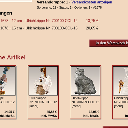
Versandgruppe: 1
·
Versandkosten anzeigen
Sortierung: 22 · Status: 1 · Optionen: 1 ·
#1678
ungen
#1678
· 12 cm ·
Ulrichkrippe Nr. 700100‑COL‑12
13,75 €
51678
· 15 cm ·
Ulrichkrippe Nr. 700100‑COL‑15
20,65 €
In den Warenkorb l
e Artikel
ppe
Ulrichkrippe
Ulrichkrippe
Ulrichkrip
74‑COL‑12
Nr. 700037‑COL‑12
Nr. 700269‑COL‑12
Nr. 7000
[mehr]
[mehr]
[mehr]
14,95 €
45,85 €
14,95 €
nkl. MwSt.
inkl. MwSt.
inkl. MwSt.
in