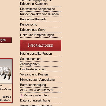
Sommerbegegnung mit
Krippen in Kalabrien
Die weiteste Krippenreise
Krippenprojekte von Kunden
Krippenwettbewerb
Kundenecho
Krippenhaus
Retro
Links und Empfehlungen
egen
Informationen
Häufig gestellte Fragen
Seitenübersicht
Zahlungsarten
Frühbestellerrabatt
Versand und Kosten
Hinweise zur Verpackung
Batterieentsorgung
pe
79‑COL‑12
AGB und Widerrufsrecht
⚠
Vertrag widerrufen
20,00 €
kl. MwSt.
Datenschutzerklärung
Anbieterkennzeichnung