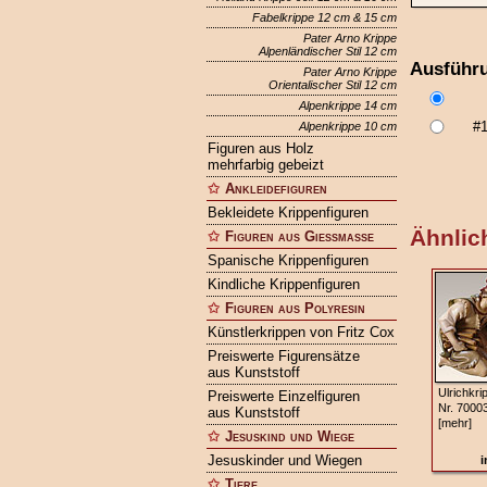
Fabelkrippe 12 cm & 15 cm
Pater Arno Krippe
Alpenländischer Stil 12 cm
Ausführ
Pater Arno Krippe
Orientalischer Stil 12 cm
Alpenkrippe 14 cm
#
Alpenkrippe 10 cm
Figuren aus Holz
mehrfarbig gebeizt
Ankleidefiguren
Bekleidete Krippenfiguren
Ähnlich
Figuren aus Gießmasse
Spanische Krippenfiguren
Kindliche Krippenfiguren
Figuren aus Polyresin
Künstlerkrippen von Fritz Cox
Preiswerte Figurensätze
aus Kunststoff
Ulrichkri
Preiswerte Einzelfiguren
Nr. 7000
aus Kunststoff
[mehr]
Jesuskind und Wiege
Jesuskinder und Wiegen
i
Tiere