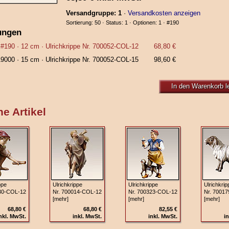
Versandgruppe: 1
·
Versandkosten anzeigen
Sortierung: 50 · Status: 1 · Optionen: 1 ·
#190
ungen
#190
· 12 cm ·
Ulrichkrippe Nr. 700052‑COL‑12
68,80 €
19000
· 15 cm ·
Ulrichkrippe Nr. 700052‑COL‑15
98,60 €
In den Warenkorb l
e Artikel
ppe
Ulrichkrippe
Ulrichkrippe
Ulrichkrip
30‑COL‑12
Nr. 700014‑COL‑12
Nr. 700323‑COL‑12
Nr. 7001
[mehr]
[mehr]
[mehr]
68,80 €
68,80 €
82,55 €
nkl. MwSt.
inkl. MwSt.
inkl. MwSt.
in