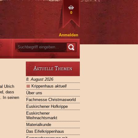
0
Anmelden
Aktuelle Themen
8. August 2026
📅
Krippenhaus
aktuell
l Ulrich
d, dass
Über uns
. In seinen
Fachmesse Christmasworld
Euskirchener Hofkrippe
Euskirchener
Weihnachtsmarkt
Materialkunde
Das Eifelkrippenhaus