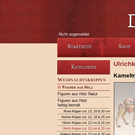
Nicht angemeldet
Startseite
Shop
Ulrich
Kategorien
Kameltr
Weihnachtskrippen
Figuren aus Holz
Figuren aus Holz Natur
Figuren aus Holz
farbig bemalt
Rowi Krippe col. 13, 16 & 20 cm
Komet Krippe col. 12, 16 & 25 cm
Hirten Krippe col. 12 cm & 16 cm
Ulrich Krippe col. 12 cm & 15 cm
Heiland Krippe col. 12 cm & 16 cm