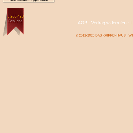
3.260.428
Besuche
AGB
·
Vertrag widerrufen
·
L
© 2012-2026 DAS KRIPPENHAUS · Wilf