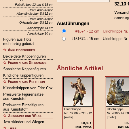
32,10
Fabelkrippe 12 cm & 15 cm
Pater Arno Krippe
Versand
Alpenländischer Stil 12 cm
Sortierung
Pater Arno Krippe
Ausführungen
Orientalischer Stil 12 cm
Alpenkrippe 14 cm
#1674
· 12 cm ·
Ulrichkrippe Nr
Alpenkrippe 10 cm
#151674
· 15 cm ·
Ulrichkrippe Nr
Figuren aus Holz
mehrfarbig gebeizt
Ankleidefiguren
Bekleidete Krippenfiguren
Figuren aus Gießmasse
Ähnliche Artikel
Spanische Krippenfiguren
Kindliche Krippenfiguren
Figuren aus Polyresin
Künstlerkrippen von Fritz Cox
Preiswerte Figurensätze
aus Kunststoff
Preiswerte Einzelfiguren
aus Kunststoff
Ulrichkrippe
Ulrichkrippe
Nr. 700065‑COL‑12
Nr. 700271‑CO
Jesuskind und Wiege
[mehr]
[mehr]
Jesuskinder und Wiegen
68,80 €
19,
inkl. MwSt.
inkl. M
Tiere