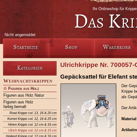
Ihr Onlineshop für Krip
Das Kri
Nicht angemeldet
Startseite
Shop
Warenkorb
Ulrichkrippe Nr. 700057
Kategorien
Gepäcksattel für Elefant s
Weihnachtskrippen
Der Gepä
Figuren aus Holz
Krippe b
Figuren aus Holz Natur
als Gepä
Figuren aus Holz
farbig bemalt
Der Arti
Rowi Krippe col. 13, 16 & 20 cm
Material
Komet Krippe col. 12, 16 & 25 cm
Hirten Krippe col. 12 cm & 16 cm
Artikel
Ulrich Krippe col. 12 cm & 15 cm
Heiland Krippe col. 12 cm & 16 cm