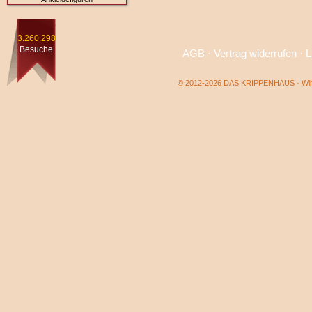
3.260.298
Besuche
AGB
·
Vertrag widerrufen
·
L
© 2012-2026 DAS KRIPPENHAUS · Wilf