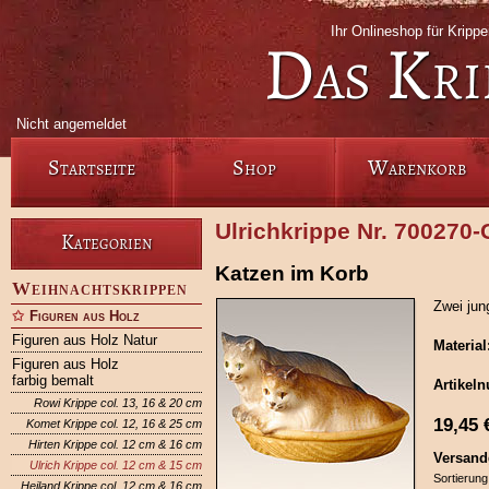
Ihr Onlineshop für Krip
Das Kri
Nicht angemeldet
Startseite
Shop
Warenkorb
Ulrichkrippe Nr. 700270
Kategorien
Katzen im Korb
Weihnachtskrippen
Zwei jun
Figuren aus Holz
Figuren aus Holz Natur
Material
Figuren aus Holz
farbig bemalt
Artikel
Rowi Krippe col. 13, 16 & 20 cm
19,45
Komet Krippe col. 12, 16 & 25 cm
Hirten Krippe col. 12 cm & 16 cm
Versand
Ulrich Krippe col. 12 cm & 15 cm
Sortierung
Heiland Krippe col. 12 cm & 16 cm