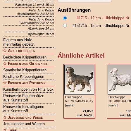
Fabelkrippe 12 cm & 15 cm
Ausführungen
Pater Arno Krippe
Alpenländischer Stil 12 cm
#1715
· 12 cm ·
Ulrichkrippe Nr
Pater Arno Krippe
Orientalischer Stil 12 cm
#151715
· 15 cm ·
Ulrichkrippe Nr
Alpenkrippe 14 cm
Alpenkrippe 10 cm
Figuren aus Holz
mehrfarbig gebeizt
Ankleidefiguren
Ähnliche Artikel
Bekleidete Krippenfiguren
Figuren aus Gießmasse
Spanische Krippenfiguren
Kindliche Krippenfiguren
Figuren aus Polyresin
Künstlerkrippen von Fritz Cox
Preiswerte Figurensätze
Ulrichkrippe
Ulrichkrippe
aus Kunststoff
Nr. 700248‑COL‑12
Nr. 700136‑CO
[mehr]
[mehr]
Preiswerte Einzelfiguren
aus Kunststoff
21,05 €
19,
inkl. MwSt.
inkl. M
Jesuskind und Wiege
Jesuskinder und Wiegen
Tiere