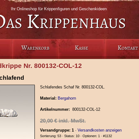
Ihr Onlineshop für Krippenfiguren und Geschenkideen
Das Krippenhaus
Warenkorb
Kasse
Kontakt
dkrippe Nr. 800132‑COL‑12
chlafend
Schlafendes Schaf Nr. 800132-COL.
Material:
Bergahorn
Artikelnummer:
800132‑COL‑12
20,00
€
inkl. MwSt.
Versandgruppe: 1
·
Versandkosten anzeigen
Sortierung: 53 · Status: 10 · Optionen: 1 ·
#1132