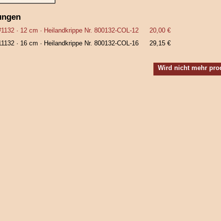
ungen
#1132
· 12 cm ·
Heilandkrippe Nr. 800132‑COL‑12
20,00 €
11132
· 16 cm ·
Heilandkrippe Nr. 800132‑COL‑16
29,15 €
Wird nicht mehr pro