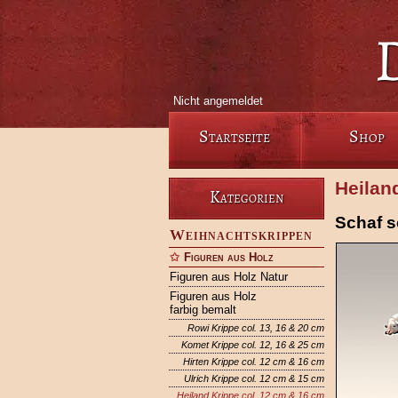
Nicht angemeldet
Startseite
Shop
Heilan
Kategorien
Schaf s
Weihnachtskrippen
Figuren aus Holz
Figuren aus Holz Natur
Figuren aus Holz
farbig bemalt
Rowi Krippe col. 13, 16 & 20 cm
Komet Krippe col. 12, 16 & 25 cm
Hirten Krippe col. 12 cm & 16 cm
Ulrich Krippe col. 12 cm & 15 cm
Heiland Krippe col. 12 cm & 16 cm