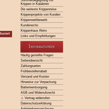
Sommerbegegnung mit
Krippen in Kalabrien
Die weiteste Krippenreise
Krippenprojekte von Kunden
Krippenwettbewerb
Kundenecho
Krippenhaus
Retro
duziert
Links und Empfehlungen
Informationen
Häufig gestellte Fragen
Seitenübersicht
Zahlungsarten
Frühbestellerrabatt
Versand und Kosten
Hinweise zur Verpackung
Batterieentsorgung
AGB und Widerrufsrecht
⚠
Vertrag widerrufen
Datenschutzerklärung
Anbieterkennzeichnung