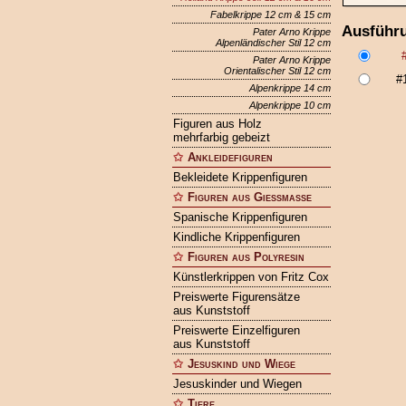
Fabelkrippe 12 cm & 15 cm
Ausführ
Pater Arno Krippe
Alpenländischer Stil 12 cm
Pater Arno Krippe
Orientalischer Stil 12 cm
#
Alpenkrippe 14 cm
Alpenkrippe 10 cm
Figuren aus Holz
mehrfarbig gebeizt
Ankleidefiguren
Bekleidete Krippenfiguren
Figuren aus Gießmasse
Spanische Krippenfiguren
Kindliche Krippenfiguren
Figuren aus Polyresin
Künstlerkrippen von Fritz Cox
Preiswerte Figurensätze
aus Kunststoff
Preiswerte Einzelfiguren
aus Kunststoff
Jesuskind und Wiege
Jesuskinder und Wiegen
Tiere