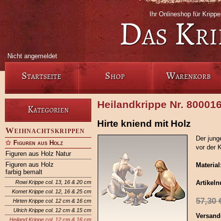
Ihr Onlineshop für Krip
Das Kri
Nicht angemeldet
Startseite
Shop
Warenkorb
Heilandkrippe Nr. 80001
Kategorien
Hirte kniend mit Holz
Weihnachtskrippen
Der jung
Figuren aus Holz
vor der 
Figuren aus Holz Natur
Figuren aus Holz
Material
farbig bemalt
Rowi Krippe col. 13, 16 & 20 cm
Artikel
Komet Krippe col. 12, 16 & 25 cm
57,30
Hirten Krippe col. 12 cm & 16 cm
Ulrich Krippe col. 12 cm & 15 cm
Versand
Heiland Krippe col. 12 cm & 16 cm