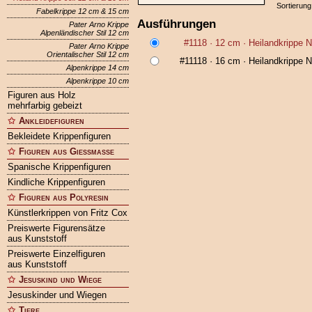
Sortierung
Fabelkrippe 12 cm & 15 cm
Ausführungen
Pater Arno Krippe
Alpenländischer Stil 12 cm
#1118
· 12 cm ·
Heilandkrippe 
Pater Arno Krippe
Orientalischer Stil 12 cm
#11118
· 16 cm ·
Heilandkrippe 
Alpenkrippe 14 cm
Alpenkrippe 10 cm
Figuren aus Holz
mehrfarbig gebeizt
Ankleidefiguren
Bekleidete Krippenfiguren
Figuren aus Gießmasse
Spanische Krippenfiguren
Kindliche Krippenfiguren
Figuren aus Polyresin
Künstlerkrippen von Fritz Cox
Preiswerte Figurensätze
aus Kunststoff
Preiswerte Einzelfiguren
aus Kunststoff
Jesuskind und Wiege
Jesuskinder und Wiegen
Tiere