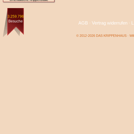
3.259.796
Besuche
AGB
·
Vertrag widerrufen
·
L
© 2012-2026 DAS KRIPPENHAUS · Wilf