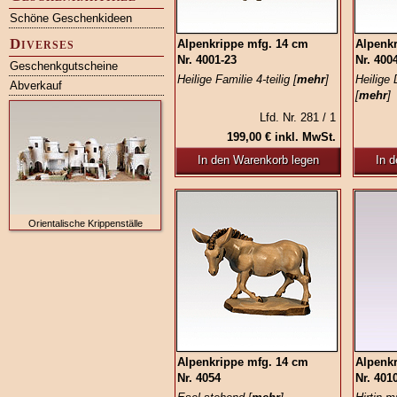
Schöne Geschenkideen
Diverses
Alpenkrippe mfg. 14 cm
Alpenk
Nr. 4001-23
Nr. 400
Geschenkgutscheine
Heilige Familie 4-teilig [
mehr
]
Heilige 
Abverkauf
[
mehr
]
Lfd. Nr. 281 / 1
199,00 € inkl. MwSt.
In den Warenkorb legen
In 
Orientalische Krippenställe
Alpenkrippe mfg. 14 cm
Alpenk
Nr. 4054
Nr. 401