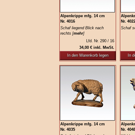
Alpenkrippe mfg. 14 cm
Alpenk
Nr. 4016
Nr. 402
Schaf liegend Blick nach
Schaf s
rechts [
mehr
]
Lfd. Nr. 290 / 16
34,00 € inkl. MwSt.
In den Warenkorb legen
In 
Alpenkrippe mfg. 14 cm
Alpenk
Nr. 4035
Nr. 404