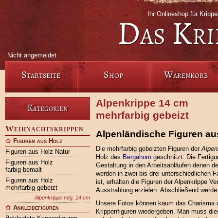
Ihr Onlineshop für Krip
Das Kri
Nicht angemeldet
Startseite
Shop
Warenkorb
Alpenkrippe 14 cm
Kategorien
mehrfarbig gebeizt
Weihnachtskrippen
Alpenländische Figuren au
Figuren aus Holz
Die mehrfarbig gebeizten Figuren der
Alpen
Figuren aus Holz Natur
Holz des
Bergahorn
geschnitzt. Die Fertigu
Figuren aus Holz
Gestaltung in den Arbeitsabläufen denen d
farbig bemalt
werden in zwei bis drei unterschiedlichen 
Figuren aus Holz
ist, erhalten die Figuren der Alpenkrippe V
mehrfarbig gebeizt
Ausstrahlung erzielen. Abschließend werde 
Alpenkrippe mfg. 14 cm
Unsere Fotos können kaum das Charisma d
Ankleidefiguren
Krippenfiguren wiedergeben. Man muss die