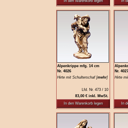
In den Warenkorb legen
In 
Alpenkrippe mfg. 14 cm
Alpenk
Nr. 4026
Nr. 402
Hirte mit Schulterschaf [
mehr
]
Hirte mi
Lfd. Nr. 473 / 10
83,00 € inkl. MwSt.
In den Warenkorb legen
In 