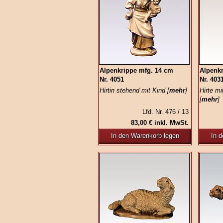
Alpenkrippe mfg. 14 cm
Alpenk
Nr. 4051
Nr. 403
Hirtin stehend mit Kind [
mehr
]
Hirte m
[
mehr
]
Lfd. Nr. 476 / 13
83,00 € inkl. MwSt.
In den Warenkorb legen
In 