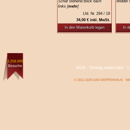
Schaf stehend Blick nach
Widder 
links [
mehr
]
Lfd. Nr. 294 / 19
34,00 € inkl. MwSt.
In den Warenkorb legen
In 
3.258.885
Besuche
AGB
·
Vertrag widerrufen
·
L
© 2012-2026 DAS KRIPPENHAUS · Wilf