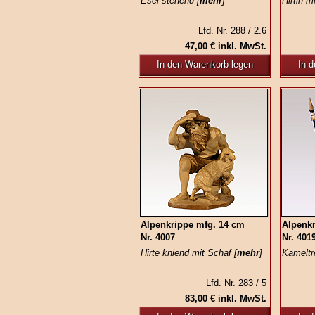
Esel stehend [
mehr
]
Hirtin m
Lfd. Nr. 288 / 2.6
47,00 € inkl. MwSt.
In den Warenkorb legen
In 
Alpenkrippe mfg. 14 cm
Alpenk
Nr. 4007
Nr. 401
Hirte kniend mit Schaf [
mehr
]
Kameltr
Lfd. Nr. 283 / 5
83,00 € inkl. MwSt.