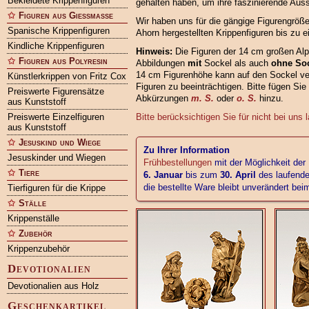
Bekleidete Krippenfiguren
gehalten haben, um ihre faszinierende Aus
Figuren aus Gießmasse
Wir haben uns für die gängige Figurengröß
Spanische Krippenfiguren
Ahorn hergestellten Krippenfiguren bis zu e
Kindliche Krippenfiguren
Hinweis:
Die Figuren der 14 cm großen Alp
Figuren aus Polyresin
Abbildungen
mit
Sockel als auch
ohne So
14 cm Figurenhöhe kann auf den Sockel ve
Künstlerkrippen von Fritz Cox
Figuren zu beeinträchtigen. Bitte fügen Sie
Preiswerte Figurensätze
Abkürzungen
m. S.
oder
o. S.
hinzu.
aus Kunststoff
Preiswerte Einzelfiguren
Bitte berücksichtigen Sie für nicht bei uns 
aus Kunststoff
Jesuskind und Wiege
Zu Ihrer Information
Jesuskinder und Wiegen
Frühbestellungen
mit der Möglichkeit der
Tiere
6. Januar
bis zum
30. April
des laufende
die bestellte Ware bleibt unverändert be
Tierfiguren für die Krippe
Ställe
Krippenställe
Zubehör
Krippenzubehör
Devotionalien
Devotionalien aus Holz
Geschenkartikel