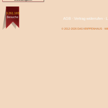
3.261.165
Besuche
AGB
·
Vertrag widerrufen
·
L
© 2012-2026 DAS KRIPPENHAUS · Wilf