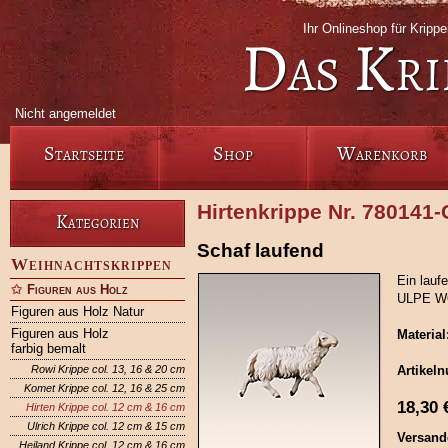
Ihr Onlineshop für Krip
Das Kri
Nicht angemeldet
Startseite
Shop
Warenkorb
Hirtenkrippe Nr. 780141
Kategorien
Schaf laufend
Weihnachtskrippen
Ein lauf
Figuren aus Holz
ULPE W
Figuren aus Holz Natur
Figuren aus Holz
Material
farbig bemalt
Rowi Krippe col. 13, 16 & 20 cm
Artikel
Komet Krippe col. 12, 16 & 25 cm
18,30
Hirten Krippe col. 12 cm & 16 cm
Ulrich Krippe col. 12 cm & 15 cm
Versand
Heiland Krippe col. 12 cm & 16 cm