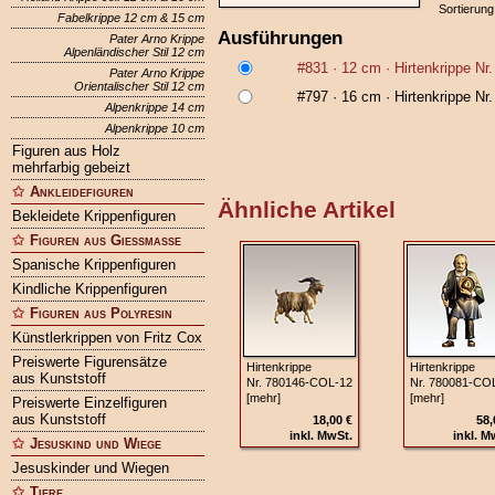
Sortierung
Fabelkrippe 12 cm & 15 cm
Ausführungen
Pater Arno Krippe
Alpenländischer Stil 12 cm
#831
· 12 cm ·
Hirtenkrippe N
Pater Arno Krippe
Orientalischer Stil 12 cm
#797
· 16 cm ·
Hirtenkrippe N
Alpenkrippe 14 cm
Alpenkrippe 10 cm
Figuren aus Holz
mehrfarbig gebeizt
Ankleidefiguren
Ähnliche Artikel
Bekleidete Krippenfiguren
Figuren aus Gießmasse
Spanische Krippenfiguren
Kindliche Krippenfiguren
Figuren aus Polyresin
Künstlerkrippen von Fritz Cox
Preiswerte Figurensätze
Hirtenkrippe
Hirtenkrippe
aus Kunststoff
Nr. 780146‑COL‑12
Nr. 780081‑CO
[mehr]
[mehr]
Preiswerte Einzelfiguren
aus Kunststoff
18,00 €
58,
inkl. MwSt.
inkl. M
Jesuskind und Wiege
Jesuskinder und Wiegen
Tiere