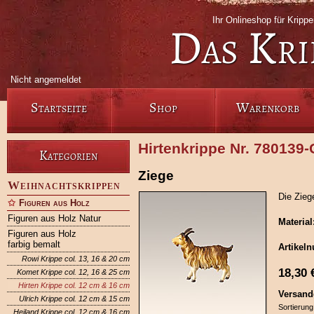
Ihr Onlineshop für Krip
Das Kri
Nicht angemeldet
Startseite
Shop
Warenkorb
Hirtenkrippe Nr. 780139
Kategorien
Ziege
Weihnachtskrippen
Die Zieg
Figuren aus Holz
Figuren aus Holz Natur
Material
Figuren aus Holz
farbig bemalt
Artikel
Rowi Krippe col. 13, 16 & 20 cm
18,30
Komet Krippe col. 12, 16 & 25 cm
Hirten Krippe col. 12 cm & 16 cm
Versand
Ulrich Krippe col. 12 cm & 15 cm
Sortierung
Heiland Krippe col. 12 cm & 16 cm