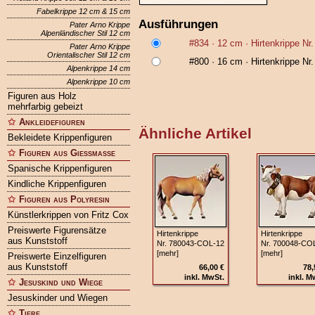
Fabelkrippe 12 cm & 15 cm
Ausführungen
Pater Arno Krippe
Alpenländischer Stil 12 cm
#834
· 12 cm ·
Hirtenkrippe N
Pater Arno Krippe
Orientalischer Stil 12 cm
#800
· 16 cm ·
Hirtenkrippe N
Alpenkrippe 14 cm
Alpenkrippe 10 cm
Figuren aus Holz
mehrfarbig gebeizt
Ankleidefiguren
Ähnliche Artikel
Bekleidete Krippenfiguren
Figuren aus Gießmasse
Spanische Krippenfiguren
Kindliche Krippenfiguren
Figuren aus Polyresin
Künstlerkrippen von Fritz Cox
Preiswerte Figurensätze
Hirtenkrippe
Hirtenkrippe
aus Kunststoff
Nr. 780043‑COL‑12
Nr. 700048‑CO
[mehr]
[mehr]
Preiswerte Einzelfiguren
aus Kunststoff
66,00 €
78,
inkl. MwSt.
inkl. M
Jesuskind und Wiege
Jesuskinder und Wiegen
Tiere