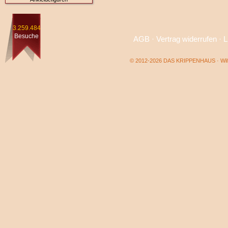
3.259.484
Besuche
AGB
·
Vertrag widerrufen
·
L
© 2012-2026 DAS KRIPPENHAUS · Wilf