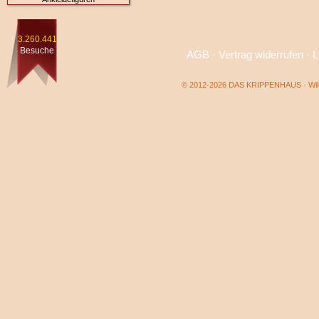
3.260.441
Besuche
AGB
·
Vertrag widerrufen
·
L
© 2012-2026 DAS KRIPPENHAUS · Wilf