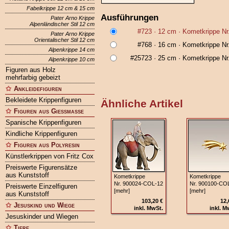
Fabelkrippe 12 cm & 15 cm
Ausführungen
Pater Arno Krippe
Alpenländischer Stil 12 cm
#723
· 12 cm ·
Kometkrippe Nr
Pater Arno Krippe
Orientalischer Stil 12 cm
#768
· 16 cm ·
Kometkrippe Nr
Alpenkrippe 14 cm
#25723
· 25 cm ·
Kometkrippe Nr
Alpenkrippe 10 cm
Figuren aus Holz
mehrfarbig gebeizt
Ankleidefiguren
Bekleidete Krippenfiguren
Ähnliche Artikel
Figuren aus Gießmasse
Spanische Krippenfiguren
Kindliche Krippenfiguren
Figuren aus Polyresin
Künstlerkrippen von Fritz Cox
Preiswerte Figurensätze
aus Kunststoff
Kometkrippe
Kometkrippe
Nr. 900024‑COL‑12
Nr. 900100‑CO
Preiswerte Einzelfiguren
[mehr]
[mehr]
aus Kunststoff
103,20 €
12,
Jesuskind und Wiege
inkl. MwSt.
inkl. M
Jesuskinder und Wiegen
Tiere