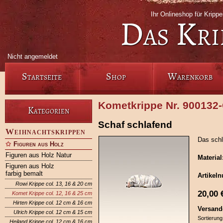
Ihr Onlineshop für Krip
Das Kri
Nicht angemeldet
Startseite
Shop
Warenkorb
Kometkrippe Nr. 900132
Kategorien
Schaf schlafend
Weihnachtskrippen
Das schl
Figuren aus Holz
Figuren aus Holz Natur
Material
Figuren aus Holz
farbig bemalt
Artikel
Rowi Krippe col. 13, 16 & 20 cm
20,00
Komet Krippe col. 12, 16 & 25 cm
Hirten Krippe col. 12 cm & 16 cm
Versand
Ulrich Krippe col. 12 cm & 15 cm
Sortierung
Heiland Krippe col. 12 cm & 16 cm