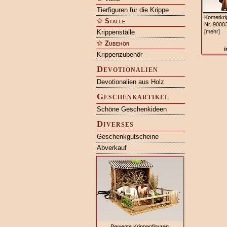
Tierfiguren für die Krippe
Kometkri
Ställe
Nr. 9000
Krippenställe
[mehr]
Zubehör
i
Krippenzubehör
Devotionalien
Devotionalien aus Holz
Geschenkartikel
Schöne Geschenkideen
Diverses
Geschenkgutscheine
Abverkauf
Bewegte Krippenfiguren