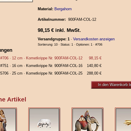
Material:
Bergahorn
Artikelnummer:
900FAM‑COL‑12
98,15
€
inkl. MwSt.
Versandgruppe: 1
·
Versandkosten anzeigen
Sortierung: 10 · Status: 1 · Optionen: 1 ·
#706
ungen
#706
· 12 cm ·
Kometkrippe Nr. 900FAM‑COL‑12
98,15 €
#751
· 16 cm ·
Kometkrippe Nr. 900FAM‑COL‑16
140,80 €
25706
· 25 cm ·
Kometkrippe Nr. 900FAM‑COL‑25
288,00 €
In den Warenkorb l
e Artikel