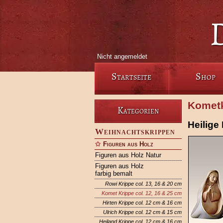
Nicht angemeldet
Startseite
Shop
Kometk
Kategorien
Heilige 
Weihnachtskrippen
Figuren aus Holz
Figuren aus Holz Natur
Figuren aus Holz
farbig bemalt
Rowi Krippe col. 13, 16 & 20 cm
Komet Krippe col. 12, 16 & 25 cm
Hirten Krippe col. 12 cm & 16 cm
Ulrich Krippe col. 12 cm & 15 cm
Heiland Krippe col. 12 cm & 16 cm