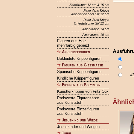
Fabelkrippe 12 cm & 15 cm
Pater Arno Krippe
Alpenländischer Stil 12 cm
Pater Arno Krippe
Orientalischer Stil 12 cm
Alpenkrippe 14 cm
Alpenkrippe 10 cm
Figuren aus Holz
mehrfarbig gebeizt
Ausführ
Ankleidefiguren
Bekleidete Krippenfiguren
Figuren aus Gießmasse
Spanische Krippenfiguren
#
Kindliche Krippenfiguren
Figuren aus Polyresin
Künstlerkrippen von Fritz Cox
Preiswerte Figurensätze
Ähnlich
aus Kunststoff
Preiswerte Einzelfiguren
aus Kunststoff
Jesuskind und Wiege
Jesuskinder und Wiegen
Tiere