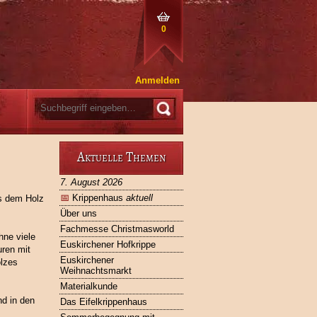
0
Anmelden
Aktuelle Themen
7. August 2026
📅
Krippenhaus
aktuell
us dem Holz
Über uns
Fachmesse Christmasworld
hne viele
Euskirchener Hofkrippe
uren mit
Euskirchener
olzes
Weihnachtsmarkt
Materialkunde
nd in den
Das Eifelkrippenhaus