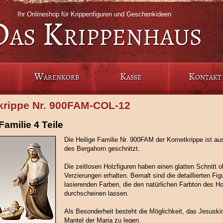
Ihr Onlineshop für Krippenfiguren und Geschenkideen
Das Krippenhaus
Warenkorb
Kasse
Kontakt
rippe Nr. 900FAM‑COL‑12
Familie 4 Teile
Die Heilige Familie Nr. 900FAM der Kometkrippe ist a
des Bergahorn geschnitzt.
Die zeitlosen Holzfiguren haben einen glatten Schnitt o
Verzierungen erhalten. Bemalt sind die detaillierten Fig
lasierenden Farben, die den natürlichen Farbton des H
durchscheinen lassen.
Als Besonderheit besteht die Möglichkeit, das Jesuski
Mantel der Maria zu legen.