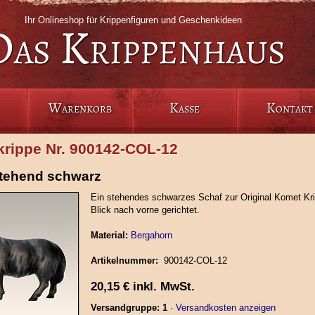
Ihr Onlineshop für Krippenfiguren und Geschenkideen
Das Krippenhaus
Warenkorb
Kasse
Kontakt
rippe Nr. 900142‑COL‑12
stehend schwarz
Ein stehendes schwarzes Schaf zur Original Komet Kri
Blick nach vorne gerichtet.
Material:
Bergahorn
Artikelnummer:
900142‑COL‑12
20,15
€
inkl. MwSt.
Versandgruppe: 1
·
Versandkosten anzeigen