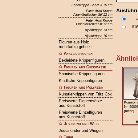
Fabelkrippe 12 cm & 15 cm
Ausführ
Pater Arno Krippe
Alpenländischer Stil 12 cm
Pater Arno Krippe
Orientalischer Stil 12 cm
#1
Alpenkrippe 14 cm
Alpenkrippe 10 cm
Figuren aus Holz
mehrfarbig gebeizt
Ankleidefiguren
Ähnlich
Bekleidete Krippenfiguren
Figuren aus Gießmasse
Spanische Krippenfiguren
Kindliche Krippenfiguren
Figuren aus Polyresin
Künstlerkrippen von Fritz Cox
Preiswerte Figurensätze
Kometkri
aus Kunststoff
Nr. 9000
[mehr]
Preiswerte Einzelfiguren
aus Kunststoff
i
Jesuskind und Wiege
Jesuskinder und Wiegen
Tiere