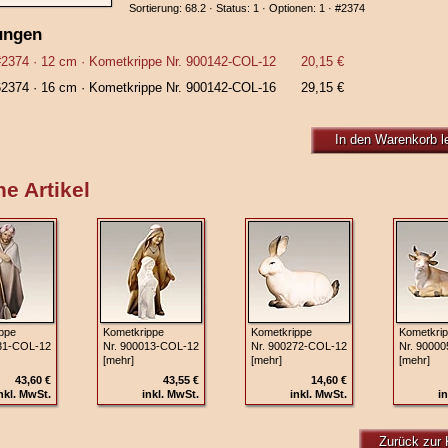
Sortierung: 68.2 · Status: 1 · Optionen: 1 ·
#2374
ungen
#2374
· 12 cm ·
Kometkrippe Nr. 900142-COL-12
20,15 €
62374
· 16 cm ·
Kometkrippe Nr. 900142-COL-16
29,15 €
In den Warenkorb l
e Artikel
ppe
Kometkrippe
Kometkrippe
Kometkri
31‑COL‑12
Nr. 900013‑COL‑12
Nr. 900272‑COL‑12
Nr. 9000
[mehr]
[mehr]
[mehr]
43,60 €
43,55 €
14,60 €
nkl. MwSt.
inkl. MwSt.
inkl. MwSt.
in
Zurück zur 