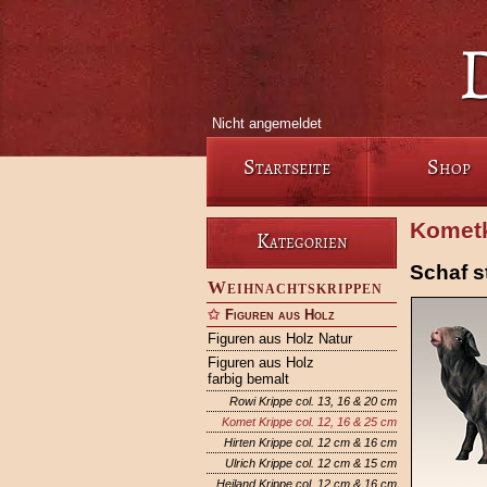
Nicht angemeldet
Startseite
Shop
Kometk
Kategorien
Schaf 
Weihnachtskrippen
Figuren aus Holz
Figuren aus Holz Natur
Figuren aus Holz
farbig bemalt
Rowi Krippe col. 13, 16 & 20 cm
Komet Krippe col. 12, 16 & 25 cm
Hirten Krippe col. 12 cm & 16 cm
Ulrich Krippe col. 12 cm & 15 cm
Heiland Krippe col. 12 cm & 16 cm