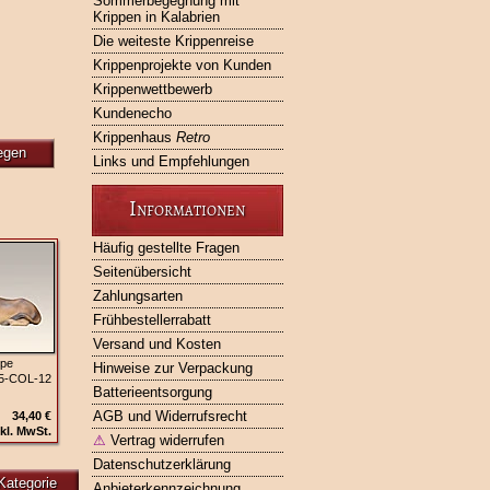
Sommerbegegnung mit
Krippen in Kalabrien
Die weiteste Krippenreise
Krippenprojekte von Kunden
Krippenwettbewerb
Kundenecho
Krippenhaus
Retro
egen
Links und Empfehlungen
Informationen
Häufig gestellte Fragen
Seitenübersicht
Zahlungsarten
Frühbestellerrabatt
Versand und Kosten
ppe
Hinweise zur Verpackung
05‑COL-12
Batterieentsorgung
AGB und Widerrufsrecht
34,40 €
kl. MwSt.
⚠
Vertrag widerrufen
Datenschutzerklärung
Kategorie
Anbieterkennzeichnung