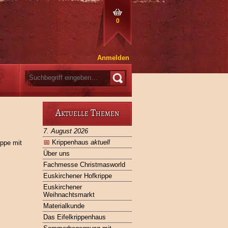
0
Anmelden
Aktuelle Themen
7. August 2026
📅
Krippenhaus
aktuell
ppe mit
Über uns
Fachmesse Christmasworld
Euskirchener Hofkrippe
Euskirchener
Weihnachtsmarkt
Materialkunde
Das Eifelkrippenhaus