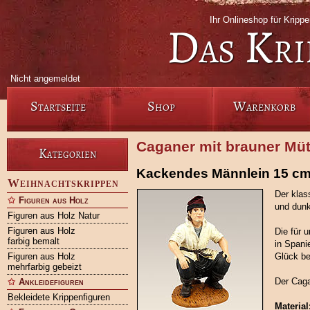
Ihr Onlineshop für Krip
Das Kri
Nicht angemeldet
Startseite
Shop
Warenkorb
Caganer mit brauner Müt
Kategorien
Kackendes Männlein 15 c
Weihnachtskrippen
Der klas
Figuren aus Holz
und dunk
Figuren aus Holz Natur
Figuren aus Holz
Die für 
farbig bemalt
in Spani
Figuren aus Holz
Glück be
mehrfarbig gebeizt
Der Caga
Ankleidefiguren
Bekleidete Krippenfiguren
Material