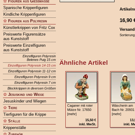
Figuren aus Gießmasse
Spanische Krippenfiguren
Artikel
Kindliche Krippenfiguren
16,90
Figuren aus Polyresin
Künstlerkrippen von Fritz Cox
Versand
Preiswerte Figurensätze
Sortierung
aus Kunststoff
Preiswerte Einzelfiguren
aus Kunststoff
Einzelfiguren Polyresin
Belenes Puig 15 cm
Ähnliche Artikel
Einzelfiguren Polyresin 14-15 cm
Einzelfiguren Polyresin 11-12 cm
Einzelfiguren Polyresin 9 cm
Einzelfiguren Polyresin 7 cm
Blockkrippen in diversen Größen
Jesuskind und Wiege
Jesuskinder und Wiegen
Caganer mit roter
Wäscherin am
Tiere
Mütze Nr. 17650
Bach Nr. 20931
Tierfiguren für die Krippe
[mehr]
[mehr]
15,50 €
13,
Ställe
inkl. MwSt.
inkl. M
Krippenställe
Zubehör