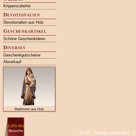
Krippenzubehör
Devotionalien
Devotionalien aus Holz
Geschenkartikel
Schöne Geschenkideen
Diverses
Geschenkgutscheine
Abverkauf
Madonnen aus Holz
3.259.481
Besuche
AGB
·
Vertrag widerrufen
·
L