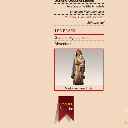
Schöne Geschenkideen
Nostalgische Blechmodelle
Originelle Flaschenhalter
Keramik, Glas und Porzellan
Schutzengel
Diverses
Geschenkgutscheine
Abverkauf
Madonnen aus Holz
3.259.831
Besuche
© 