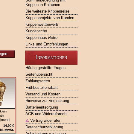
Sommerbegegnung mit
Krippen in Kalabrien
Die weiteste Krippenreise
Krippenprojekte von Kunden
Krippenwettbewerb
Kundenecho
Krippenhaus
Retro
Links und Empfehlungen
egen
Informationen
Häufig gestellte Fragen
Seitenübersicht
Zahlungsarten
Frühbestellerrabatt
Versand und Kosten
Hinweise zur Verpackung
Batterieentsorgung
klein
AGB und Widerrufsrecht
tiv
 [mehr]
⚠
Vertrag widerrufen
14,90 €
Datenschutzerklärung
kl. MwSt.
Anbieterkennzeichnung