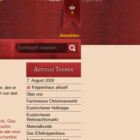
0
Anmelden
Aktuelle Themen
7. August 2026
📅
Krippenhaus
aktuell
n, den er
t von dort
Über uns
Fachmesse Christmasworld
Euskirchener Hofkrippe
Euskirchener
Weihnachtsmarkt
mik, Glas
kaufen
Materialkunde
Sie
vor
einer
Das Eifelkrippenhaus
chartikel