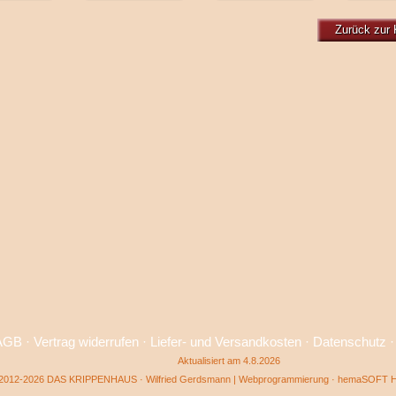
Zurück zur 
AGB
·
Vertrag widerrufen
·
Liefer- und Versandkosten
·
Datenschutz
Aktualisiert am 4.8.2026
2012-2026 DAS KRIPPENHAUS · Wilfried Gerdsmann | Webprogrammierung ·
hemaSOFT He