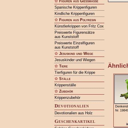
Figuren aus Gießmasse
Spanische Krippenfiguren
Kindliche Krippenfiguren
Figuren aus Polyresin
Künstlerkrippen von Fritz Cox
Preiswerte Figurensätze
aus Kunststoff
Preiswerte Einzelfiguren
aus Kunststoff
Jesuskind und Wiege
Jesuskinder und Wiegen
Ähnlich
Tiere
Tierfiguren für die Krippe
Ställe
Krippenställe
Zubehör
Krippenzubehör
Devotionalien
Denkend
Nr. 1984
Devotionalien aus Holz
Geschenkartikel
i