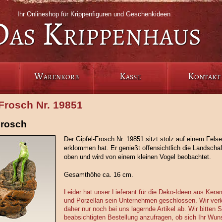
Ihr Onlineshop für Krippenfiguren und Geschenkideen
Das Krippenhaus
Warenkorb
Kasse
Kontakt
-Frosch Nr. 19851
Frosch
Der Gipfel-Frosch Nr. 19851 sitzt stolz auf einem Felse
erklommen hat. Er genießt offensichtlich die Landschaf
oben und wird von einem kleinen Vogel beobachtet.
Gesamthöhe ca. 16 cm.
Leider hat unser Lieferant für die Deko-Ideen aus Kera
und Porzellan sein Unternehmen geschlossen. Wir ver
daher nur noch bei uns lagernde Artikel ab. Wir bitten 
beabsichtigten Bestellung anzufragen, ob sich Ihr Wuns