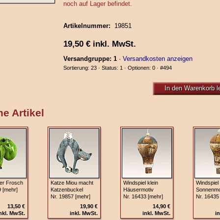
noch auf Lager befindet.
Artikelnummer:
19851
19,50
€
inkl. MwSt.
Versandgruppe: 1
·
Versandkosten anzeigen
Sortierung: 23 · Status: 1 · Optionen: 0 ·
#494
In den Warenkorb l
e Artikel
er Frosch
Katze Miou macht
Windspiel klein
Windspiel 
9 [mehr]
Katzenbuckel
Häusermotiv
Sonnenmo
Nr. 19857 [mehr]
Nr. 16433 [mehr]
Nr. 16435
13,50 €
19,90 €
14,90 €
nkl. MwSt.
inkl. MwSt.
inkl. MwSt.
in