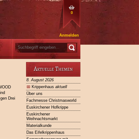
0
Anmelden
Aktuelle Themen
8. August 2026
📅
Krippenhaus
aktuell
E WOOD
ind
Über uns
igen Drei
Fachmesse Christmasworld
Euskirchener Hofkrippe
Euskirchener
Weihnachtsmarkt
Materialkunde
Das Eifelkrippenhaus