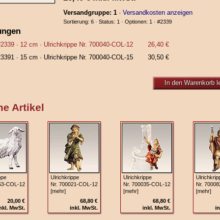
Versandgruppe: 1
·
Versandkosten anzeigen
Sortierung: 6 · Status: 1 · Optionen: 1 ·
#2339
ungen
#2339
· 12 cm ·
Ulrichkrippe Nr. 700040‑COL‑12
26,40 €
23391
· 15 cm ·
Ulrichkrippe Nr. 700040‑COL‑15
30,50 €
In den Warenkorb l
e Artikel
ppe
Ulrichkrippe
Ulrichkrippe
Ulrichkrip
63‑COL‑12
Nr. 700021‑COL-12
Nr. 700035‑COL‑12
Nr. 7000
[mehr]
[mehr]
[mehr]
20,00 €
68,80 €
68,80 €
nkl. MwSt.
inkl. MwSt.
inkl. MwSt.
in