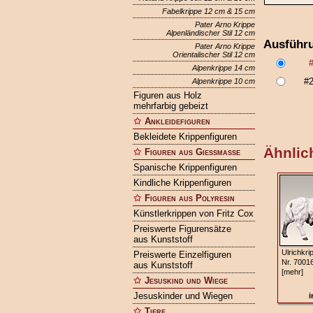
Fabelkrippe 12 cm & 15 cm
Pater Arno Krippe
Alpenländischer Stil 12 cm
Ausführ
Pater Arno Krippe
Orientalischer Stil 12 cm
Alpenkrippe 14 cm
#
Alpenkrippe 10 cm
Figuren aus Holz
mehrfarbig gebeizt
Ankleidefiguren
Bekleidete Krippenfiguren
Ähnlich
Figuren aus Gießmasse
Spanische Krippenfiguren
Kindliche Krippenfiguren
Figuren aus Polyresin
Künstlerkrippen von Fritz Cox
Preiswerte Figurensätze
aus Kunststoff
Ulrichkri
Preiswerte Einzelfiguren
Nr. 7001
aus Kunststoff
[mehr]
Jesuskind und Wiege
Jesuskinder und Wiegen
i
Tiere