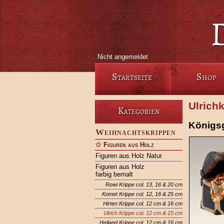
Nicht angemeldet
Startseite
Shop
Ulrich
Kategorien
Königs
Weihnachtskrippen
Figuren aus Holz
Figuren aus Holz Natur
Figuren aus Holz
farbig bemalt
Rowi Krippe col. 13, 16 & 20 cm
Komet Krippe col. 12, 16 & 25 cm
Hirten Krippe col. 12 cm & 16 cm
Ulrich Krippe col. 12 cm & 15 cm
Heiland Krippe col. 12 cm & 16 cm