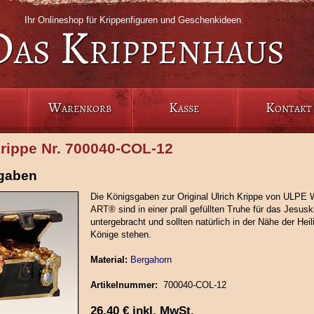
Ihr Onlineshop für Krippenfiguren und Geschenkideen
Das Krippenhaus
Warenkorb
Kasse
Kontakt
krippe Nr. 700040‑COL‑12
gaben
Die Königsgaben zur Original Ulrich Krippe von ULP
ART® sind in einer prall gefüllten Truhe für das Jesusk
untergebracht und sollten natürlich in der Nähe der Heil
Könige stehen.
Material:
Bergahorn
Artikelnummer:
700040‑COL‑12
26,40
€
inkl. MwSt.