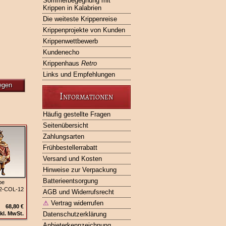
Sommerbegegnung mit
Krippen in Kalabrien
Die weiteste Krippenreise
Krippenprojekte von Kunden
Krippenwettbewerb
Kundenecho
Krippenhaus
Retro
Links und Empfehlungen
egen
Informationen
Häufig gestellte Fragen
Seitenübersicht
Zahlungsarten
Frühbestellerrabatt
Versand und Kosten
Hinweise zur Verpackung
Batterieentsorgung
pe
82‑COL‑12
AGB und Widerrufsrecht
⚠
Vertrag widerrufen
68,80 €
kl. MwSt.
Datenschutzerklärung
Anbieterkennzeichnung