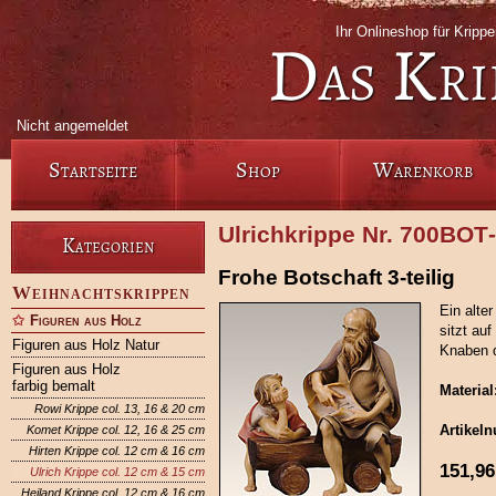
Ihr Onlineshop für Krip
Das Kri
Nicht angemeldet
Startseite
Shop
Warenkorb
Ulrichkrippe Nr. 700BOT
Kategorien
Frohe Botschaft 3-teilig
Weihnachtskrippen
Ein alte
Figuren aus Holz
sitzt au
Figuren aus Holz Natur
Knaben d
Figuren aus Holz
farbig bemalt
Material
Rowi Krippe col. 13, 16 & 20 cm
Artikel
Komet Krippe col. 12, 16 & 25 cm
Hirten Krippe col. 12 cm & 16 cm
151,96
Ulrich Krippe col. 12 cm & 15 cm
Heiland Krippe col. 12 cm & 16 cm