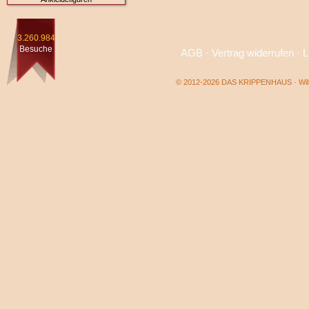
3.260.984
Besuche
AGB
·
Vertrag widerrufen
·
L
© 2012-2026 DAS KRIPPENHAUS · Wilf