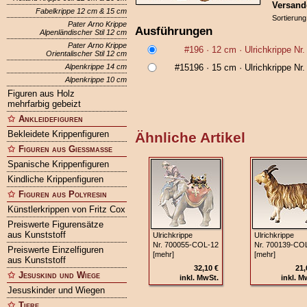
Versand
Fabelkrippe 12 cm & 15 cm
Sortierung
Pater Arno Krippe
Ausführungen
Alpenländischer Stil 12 cm
Pater Arno Krippe
#196
· 12 cm ·
Ulrichkrippe N
Orientalischer Stil 12 cm
Alpenkrippe 14 cm
#15196
· 15 cm ·
Ulrichkrippe N
Alpenkrippe 10 cm
Figuren aus Holz
mehrfarbig gebeizt
Ankleidefiguren
Bekleidete Krippenfiguren
Ähnliche Artikel
Figuren aus Gießmasse
Spanische Krippenfiguren
Kindliche Krippenfiguren
Figuren aus Polyresin
Künstlerkrippen von Fritz Cox
Preiswerte Figurensätze
aus Kunststoff
Ulrichkrippe
Ulrichkrippe
Nr. 700055‑COL‑12
Nr. 700139‑CO
Preiswerte Einzelfiguren
[mehr]
[mehr]
aus Kunststoff
32,10 €
21,
Jesuskind und Wiege
inkl. MwSt.
inkl. M
Jesuskinder und Wiegen
Tiere