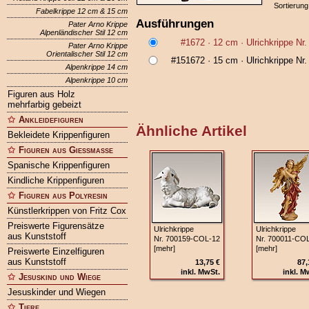
Sortierung
Fabelkrippe 12 cm & 15 cm
Ausführungen
Pater Arno Krippe
Alpenländischer Stil 12 cm
#1672
· 12 cm ·
Ulrichkrippe Nr
Pater Arno Krippe
Orientalischer Stil 12 cm
#151672
· 15 cm ·
Ulrichkrippe Nr
Alpenkrippe 14 cm
Alpenkrippe 10 cm
Figuren aus Holz
mehrfarbig gebeizt
Ankleidefiguren
Ähnliche Artikel
Bekleidete Krippenfiguren
Figuren aus Gießmasse
Spanische Krippenfiguren
Kindliche Krippenfiguren
Figuren aus Polyresin
Künstlerkrippen von Fritz Cox
Preiswerte Figurensätze
Ulrichkrippe
Ulrichkrippe
aus Kunststoff
Nr. 700159‑COL‑12
Nr. 700011‑CO
[mehr]
[mehr]
Preiswerte Einzelfiguren
aus Kunststoff
13,75 €
87,
inkl. MwSt.
inkl. M
Jesuskind und Wiege
Jesuskinder und Wiegen
Tiere