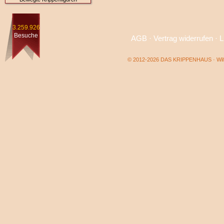
3.259.926
Besuche
AGB
·
Vertrag widerrufen
·
L
© 2012-2026 DAS KRIPPENHAUS · Wilf