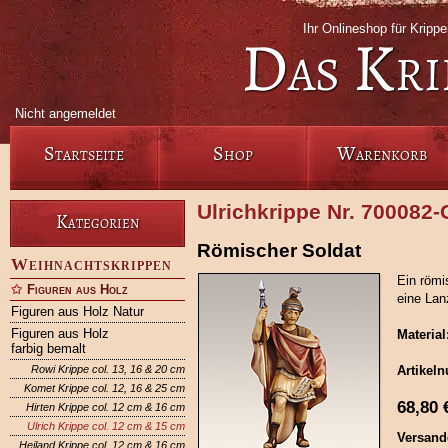
Ihr Onlineshop für Krip
Das Kri
Nicht angemeldet
Startseite
Shop
Warenkorb
Ulrichkrippe Nr. 700082
Kategorien
Römischer Soldat
Weihnachtskrippen
Ein römi
Figuren aus Holz
eine Lanz
Figuren aus Holz Natur
Figuren aus Holz
Material
farbig bemalt
Rowi Krippe col. 13, 16 & 20 cm
Artikel
Komet Krippe col. 12, 16 & 25 cm
68,80
Hirten Krippe col. 12 cm & 16 cm
Ulrich Krippe col. 12 cm & 15 cm
Versand
Heiland Krippe col. 12 cm & 16 cm