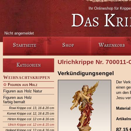
Ihr Onlineshop für Krip
Das Kri
Nicht angemeldet
Startseite
Shop
Warenkorb
Ulrichkrippe Nr. 700011
Kategorien
Verkündigungsengel
Weihnachtskrippen
Der Verk
Figuren aus Holz
einen ge
Figuren aus Holz Natur
um den E
Figuren aus Holz
Jesu ver
farbig bemalt
Rowi Krippe col. 13, 16 & 20 cm
Material
Komet Krippe col. 12, 16 & 25 cm
Artikel
Hirten Krippe col. 12 cm & 16 cm
Ulrich Krippe col. 12 cm & 15 cm
87,15
Heiland Krippe col. 12 cm & 16 cm