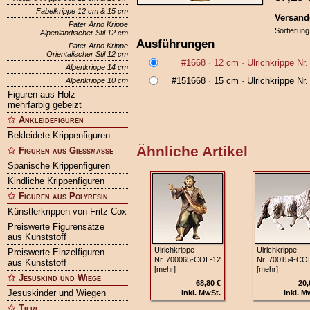
Fabelkrippe 12 cm & 15 cm
Versand
Pater Arno Krippe
Sortierung
Alpenländischer Stil 12 cm
Ausführungen
Pater Arno Krippe
Orientalischer Stil 12 cm
#1668
· 12 cm ·
Ulrichkrippe Nr
Alpenkrippe 14 cm
#151668
· 15 cm ·
Ulrichkrippe Nr
Alpenkrippe 10 cm
Figuren aus Holz
mehrfarbig gebeizt
Ankleidefiguren
Bekleidete Krippenfiguren
Ähnliche Artikel
Figuren aus Gießmasse
Spanische Krippenfiguren
Kindliche Krippenfiguren
Figuren aus Polyresin
Künstlerkrippen von Fritz Cox
Preiswerte Figurensätze
aus Kunststoff
Ulrichkrippe
Ulrichkrippe
Preiswerte Einzelfiguren
Nr. 700065‑COL‑12
Nr. 700154‑CO
aus Kunststoff
[mehr]
[mehr]
Jesuskind und Wiege
68,80 €
20,
Jesuskinder und Wiegen
inkl. MwSt.
inkl. M
Tiere