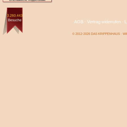
3.260.443
Besuche
AGB
·
Vertrag widerrufen
·
L
© 2012-2026 DAS KRIPPENHAUS · Wilf