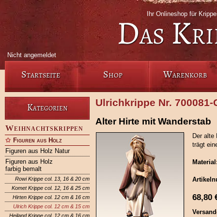
Ihr Onlineshop für Krip
Das Kri
Nicht angemeldet
Startseite
Shop
Warenkorb
Ulrichkrippe Nr. 700081
Kategorien
Alter Hirte mit Wanderstab
Weihnachtskrippen
Der alte
Figuren aus Holz
trägt ei
Figuren aus Holz Natur
Figuren aus Holz
Material
farbig bemalt
Rowi Krippe col. 13, 16 & 20 cm
Artikel
Komet Krippe col. 12, 16 & 25 cm
68,80
Hirten Krippe col. 12 cm & 16 cm
Ulrich Krippe col. 12 cm & 15 cm
Versand
Heiland Krippe col. 12 cm & 16 cm