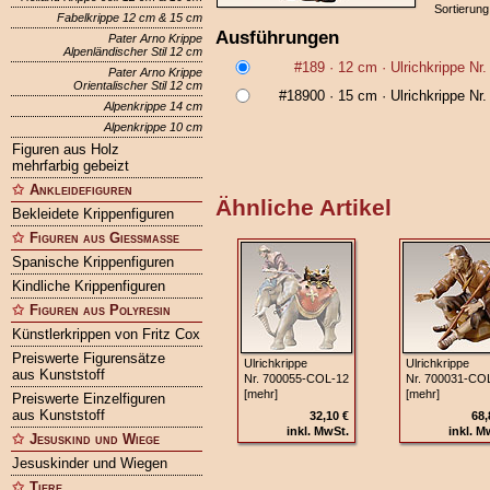
Sortierung
Fabelkrippe 12 cm & 15 cm
Ausführungen
Pater Arno Krippe
Alpenländischer Stil 12 cm
#189
· 12 cm ·
Ulrichkrippe Nr
Pater Arno Krippe
Orientalischer Stil 12 cm
#18900
· 15 cm ·
Ulrichkrippe Nr
Alpenkrippe 14 cm
Alpenkrippe 10 cm
Figuren aus Holz
mehrfarbig gebeizt
Ankleidefiguren
Ähnliche Artikel
Bekleidete Krippenfiguren
Figuren aus Gießmasse
Spanische Krippenfiguren
Kindliche Krippenfiguren
Figuren aus Polyresin
Künstlerkrippen von Fritz Cox
Preiswerte Figurensätze
Ulrichkrippe
Ulrichkrippe
aus Kunststoff
Nr. 700055‑COL‑12
Nr. 700031‑CO
[mehr]
[mehr]
Preiswerte Einzelfiguren
aus Kunststoff
32,10 €
68,
inkl. MwSt.
inkl. M
Jesuskind und Wiege
Jesuskinder und Wiegen
Tiere