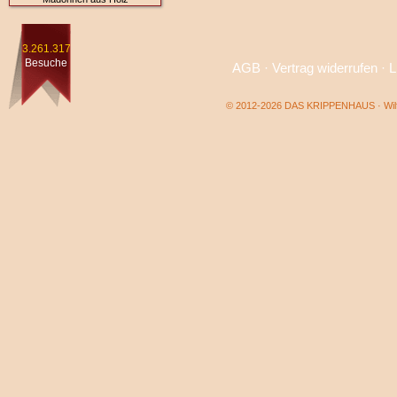
3.261.317
Besuche
AGB
·
Vertrag widerrufen
·
L
© 2012-2026 DAS KRIPPENHAUS · Wilf