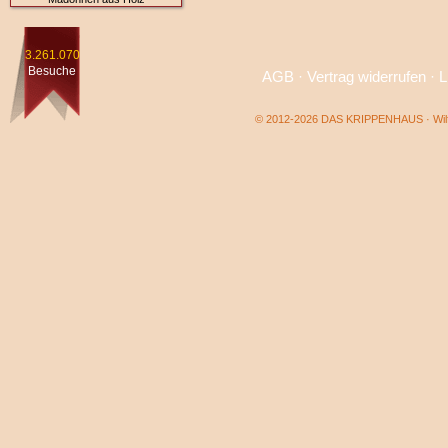
3.261.070
Besuche
AGB
·
Vertrag widerrufen
·
L
© 2012-2026 DAS KRIPPENHAUS · Wilf