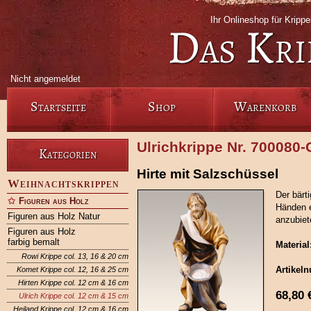
Ihr Onlineshop für Krip
Das Kri
Nicht angemeldet
Startseite
Shop
Warenkorb
Ulrichkrippe Nr. 700080
Kategorien
Hirte mit Salzschüssel
Weihnachtskrippen
Der bärt
Figuren aus Holz
Händen e
Figuren aus Holz Natur
anzubiet
Figuren aus Holz
farbig bemalt
Material
Rowi Krippe col. 13, 16 & 20 cm
Artikel
Komet Krippe col. 12, 16 & 25 cm
Hirten Krippe col. 12 cm & 16 cm
68,80
Ulrich Krippe col. 12 cm & 15 cm
Heiland Krippe col. 12 cm & 16 cm