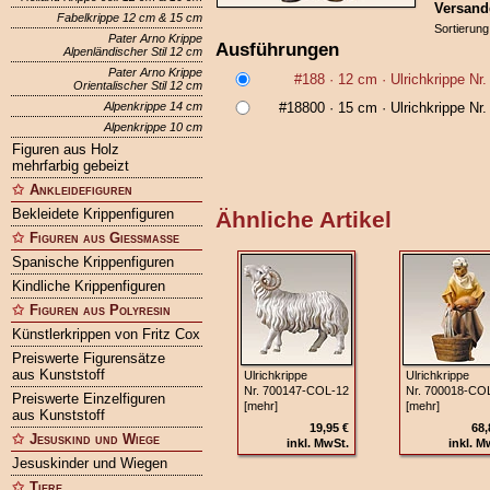
Versand
Fabelkrippe 12 cm & 15 cm
Sortierung
Pater Arno Krippe
Ausführungen
Alpenländischer Stil 12 cm
Pater Arno Krippe
#188
· 12 cm ·
Ulrichkrippe Nr
Orientalischer Stil 12 cm
Alpenkrippe 14 cm
#18800
· 15 cm ·
Ulrichkrippe Nr
Alpenkrippe 10 cm
Figuren aus Holz
mehrfarbig gebeizt
Ankleidefiguren
Bekleidete Krippenfiguren
Ähnliche Artikel
Figuren aus Gießmasse
Spanische Krippenfiguren
Kindliche Krippenfiguren
Figuren aus Polyresin
Künstlerkrippen von Fritz Cox
Preiswerte Figurensätze
aus Kunststoff
Ulrichkrippe
Ulrichkrippe
Nr. 700147‑COL‑12
Nr. 700018‑CO
Preiswerte Einzelfiguren
[mehr]
[mehr]
aus Kunststoff
19,95 €
68,
Jesuskind und Wiege
inkl. MwSt.
inkl. M
Jesuskinder und Wiegen
Tiere